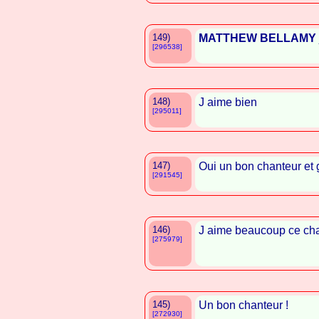
149)
MATTHEW BELLAMY
[296538]
148)
J aime bien
[295011]
147)
Oui un bon chanteur et g
[291545]
146)
J aime beaucoup ce ch
[275979]
145)
Un bon chanteur !
[272930]