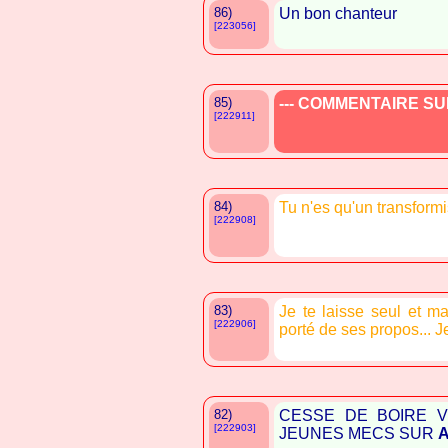
86)
Un bon chanteur
[223056]
85)
--- COMMENTAIRE SUP
[222911]
84)
Tu n'es qu'un transform
[222908]
83)
Je te laisse seul et m
[222906]
porté de ses propos... J
82)
CESSE DE BOIRE V
[222903]
JEUNES MECS SUR