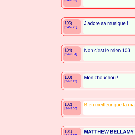
105)
J'adore sa musique !
[245272]
104)
Non c'est le mien 103
[244684]
103)
Mon chouchou !
[244413]
102)
Bien meilleur que la m
[244206]
101)
MATTHEW BELLAMY