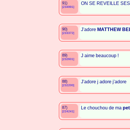
91)
ON SE REVEILLE SE
[234991]
90)
J'adore
MATTHEW BE
[233372]
89)
J aime beaucoup !
[232601]
88)
J'adore j adore j'adore
[232200]
87)
Le chouchou de ma
peti
[224241]