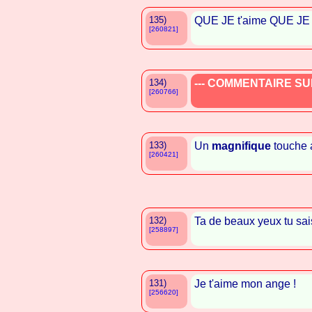
135)
QUE JE t'aime QUE JE t
[260821]
134)
--- COMMENTAIRE SUP
[260766]
133)
Un
magnifique
touche a
[260421]
132)
Ta de beaux yeux tu sais
[258897]
131)
Je t'aime mon ange !
[256620]