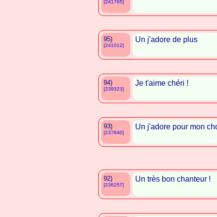
[241765]
95)
Un j'adore de plus
[241012]
94)
Je t'aime chéri !
[239323]
93)
Un j'adore pour mon ch
[237840]
92)
Un très bon chanteur !
[236257]