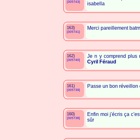
[305743]
isabella
163)
Merci pareillement batm
[305741]
162)
Je n y comprend plus r
[305740]
Cyril Féraud
161)
Passe un bon réveillon e
[305739]
160)
Enfin moi j'écris ça c'e
[305738]
sûr