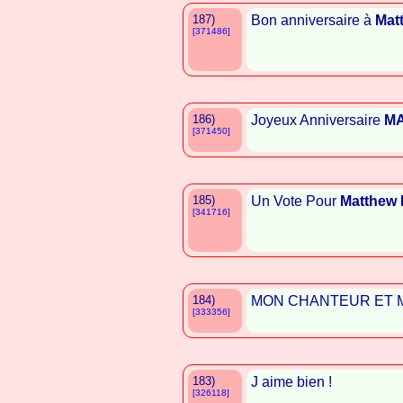
187)
Bon anniversaire à
Mat
[371486]
186)
Joyeux Anniversaire
M
[371450]
185)
Un Vote Pour
Matthew 
[341716]
184)
MON CHANTEUR ET 
[333356]
183)
J aime bien !
[326118]