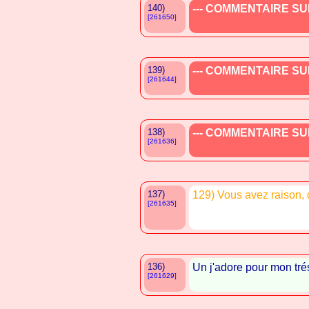
140)
--- COMMENTAIRE SUP
[261650]
139)
--- COMMENTAIRE SUP
[261644]
138)
--- COMMENTAIRE SUP
[261636]
137)
129) Vous avez raison, qu
[261635]
136)
Un j'adore pour mon tré
[261629]