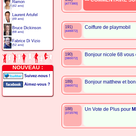
Ramon
[477380]
(42 ans)
Laurent Artufel
(49 ans)
191)
Coiffure de playmobil
Bruce Dickinson
[446872]
(68 ans)
Fabrice Di Vizio
(52 ans)
190)
Bonjour nicole 68 vous 
[380072]
NOUVEAU :
Suivez-nous !
189)
Bonjour matthew et bon
Aimez-vous ?
[380071]
188)
Un Vote de Plus pour
M
[372076]