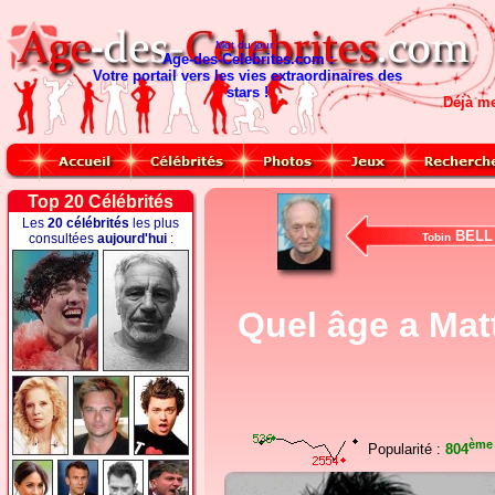
Mot du jour :
Age-des-Celebrites.com :
Votre portail vers les vies extraordinaires des
stars !
Déjà m
Top 20 Célébrités
Les
20 célébrités
les plus
BELL
consultées
aujourd'hui
:
Tobin
Quel âge a Mat
ème
Popularité :
804