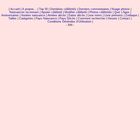
|
Accueil
|
A propos...
|
Top 50
|
Dernières célébrités
|
Derniers commentaires
|
Nuage photos
|
Naissances inconnues
|
Ajouter célébrité
|
Modifier célébrité
|
Photos célébrités
|
Quiz
|
Ages
|
Anniversaires
|
Années naissance
|
Années décès
|
Dates décès
|
Liste noms
|
Liste prénoms
|
Zodiaque
|
Tailles
|
Catégories
|
Pays Naissance
|
Pays Décès
|
Comment rechercher
|
Heures
|
Contact
|
Conditions Générales d'Utilisation
|
- XH -