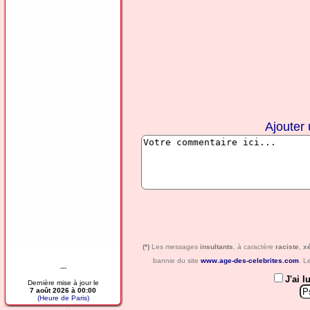
Ajouter
(*)
Les messages
insultants
, à caractère
raciste
,
x
bannie du site
www.age-des-celebrites.com
. L
---
J'ai l
Dernière mise à jour le
7 août 2026 à 00:00
(Heure de Paris)