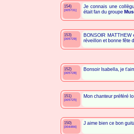
154)
Je connais une collègu
[305731]
était fan du groupe
Mus
153)
BONSOIR MATTHEW et b
[305729]
réveillon et bonne fête 
152)
Bonsoir Isabella, je t'ai
[305728]
151)
Mon chanteur préféré lol
[305725]
150)
J aime bien ce bon guita
[304484]