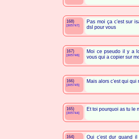
168)
Pas moi ça c'est sur i
[305747]
dsl pour vous
167)
Moi ce pseudo il y a l
[305746]
vous qui a copier sur m
166)
Mais alors c'est qui qui 
[305745]
165)
Et toi pourquoi as tu 
[305744]
164)
Oui c'est dur quand i