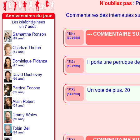
N'oubliez pas
: P
Commentaires des internautes s
Anniversaires du jour
Les célébrités nées
un
7 août
:
195)
--- COMMENTAIRE SUP
Samantha Ronson
[591658]
(49 ans)
Charlize Theron
(51 ans)
Dominique Fidanza
194)
Il porte une perruque d
(47 ans)
[591655]
David Duchovny
(66 ans)
Patrice Focone
193)
Un vote de plus. 20
(55 ans)
[541560]
Alain Robert
(64 ans)
Jimmy Wales
(60 ans)
Tobin Bell
(84 ans)
192)
--- COMMENTAIRE SUP