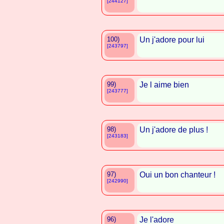
[244127]
100)
Un j'adore pour lui
[243797]
99)
Je l aime bien
[243777]
98)
Un j'adore de plus !
[243183]
97)
Oui un bon chanteur !
[242990]
96)
Je l'adore