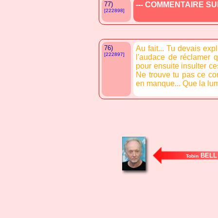
77)
--- COMMENTAIRE SUP
[222898]
76)
Au fait... Tu devais ex
[222897]
l'audace de réclamer 
pour ensuite insulter ces
Ne trouve tu pas ce c
en manque... Que la lumi
BELL
Tobin