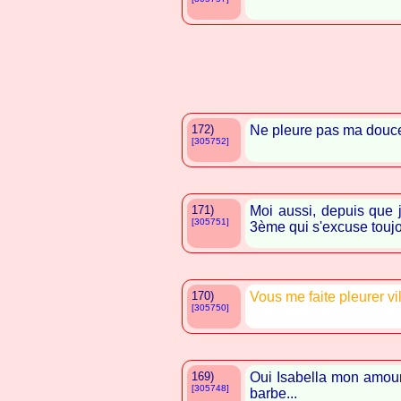
172)
Ne pleure pas ma douce e
[305752]
171)
Moi aussi, depuis que j
[305751]
3ème qui s'excuse toujo
170)
Vous me faite pleurer v
[305750]
169)
Oui Isabella mon amour 
[305748]
barbe...