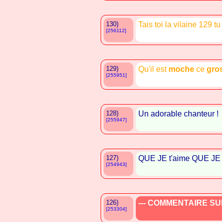
130)
Tais toi la vilaine 129 t
[256112]
129)
Qu'il est
moche
ce
gro
[255951]
128)
Un adorable chanteur !
[255947]
127)
QUE JE t'aime QUE J
[254943]
126)
--- COMMENTAIRE SUP
[253304]