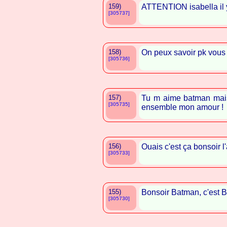
159)
ATTENTION isabella il 
[305737]
158)
On peux savoir pk vou
[305736]
157)
Tu m aime batman mais 
[305735]
ensemble mon amour !
156)
Ouais c'est ça bonsoir l
[305733]
155)
Bonsoir Batman, c'est B
[305730]