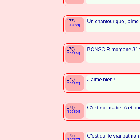
177)
Un chanteur que j aime 
[312893]
176)
BONSOIR morgane 31 vo
[307924]
175)
J aime bien !
[307922]
174)
C'est moi isabellA et bo
[306854]
173)
C'est qui le vrai batman
[305757]