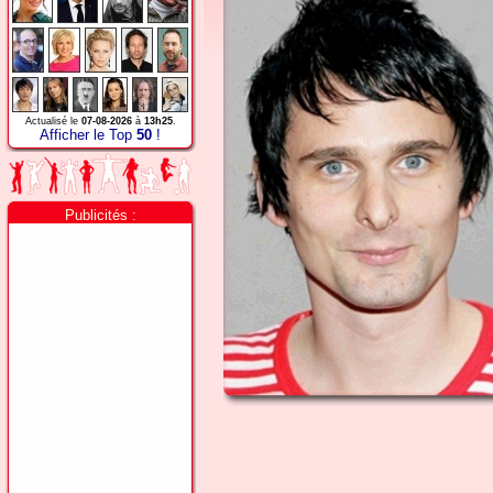
Actualisé le
07-08-2026
à
13h25
.
Afficher le Top
50
!
Publicités :