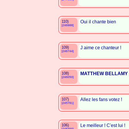
110)
Oui il chante bien
[246988]
109)
J aime ce chanteur !
[246744]
108)
MATTHEW BELLAMY
[246050]
107)
Allez les fans votez !
[245781]
106)
Le meilleur ! C'est lui !
[245390]