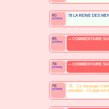
81)
78 LA REINE DES ME
[222902]
80)
--- COMMENTAIRE SUP
[222901]
79)
--- COMMENTAIRE SUP
[222900]
78)
76... Ce message s'adr
[222899]
pseudos... Ce type est 