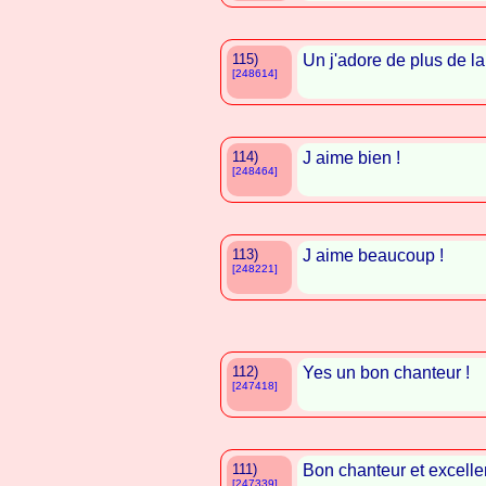
115)
Un j'adore de plus de l
[248614]
114)
J aime bien !
[248464]
113)
J aime beaucoup !
[248221]
112)
Yes un bon chanteur !
[247418]
111)
Bon chanteur et excellent
[247339]