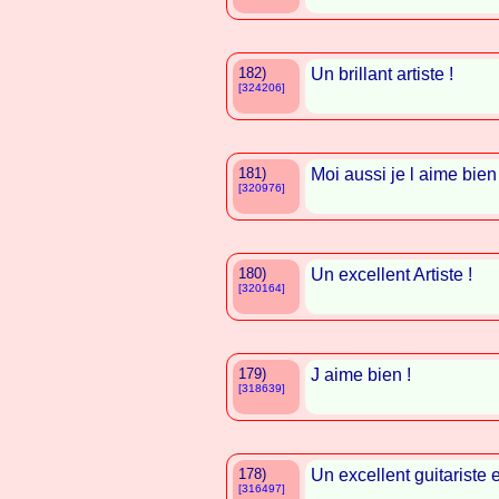
182)
Un brillant artiste !
[324206]
181)
Moi aussi je l aime bien 
[320976]
180)
Un excellent Artiste !
[320164]
179)
J aime bien !
[318639]
178)
Un excellent guitariste e
[316497]