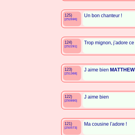
125)
Un bon chanteur !
[252696]
124)
Trop mignon, j'adore ce
[252291]
123)
J aime bien
MATTHEW
[251368]
122)
J aime bien
[250890]
121)
Ma cousine l'adore !
[250573]