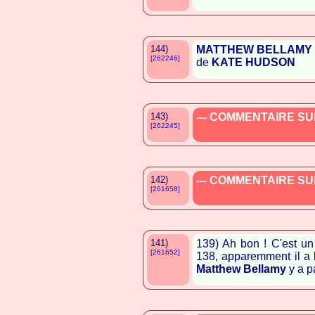
144)
MATTHEW BELLAMY
[262246]
de
KATE HUDSON
143)
--- COMMENTAIRE SUP
[262245]
142)
--- COMMENTAIRE SUP
[261658]
141)
139) Ah bon ! C'est u
[261652]
138, apparemment il a l
Matthew Bellamy
y a pa