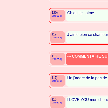
120)
Oh oui je l aime
[249814]
119)
J aime bien ce chanteur
[249563]
118)
--- COMMENTAIRE SUP
[249550]
117)
Un j'adore de la part d
[249546]
116)
I LOVE YOU mon chouc
[249338]