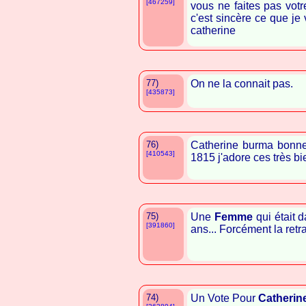
[467259]
vous ne faites pas votr
c'est sincère ce que je 
catherine
77)
On ne la connait pas.
[435873]
76)
Catherine burma bonne re
[410543]
1815 j'adore ces très bi
75)
Une
Femme
qui était 
[391860]
ans... Forcément la retr
74)
Un Vote Pour
Catherin