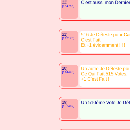
22)
C'est aussi mon Dernier
[154755]
21)
516 Je Déteste pour
Ca
[147178]
C'est Fait.
Et +1 évidemment ! ! !
20)
Un autre Je Déteste po
[144446]
Ce Qui Fait 515 Votes.
+1 C'est Fait !
19)
Un 510ème Vote Je Déte
[137489]