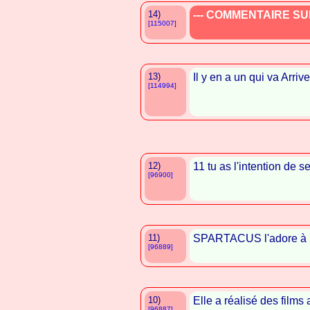
14)
--- COMMENTAIRE SUP
[115007]
13)
Il y en a un qui va Arr
[114994]
12)
11 tu as l'intention de s
[96900]
11)
SPARTACUS l'adore à 
[96889]
10)
Elle a réalisé des films 
[96887]