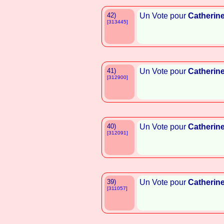
42)
Un Vote pour
Catherin
[313445]
41)
Un Vote pour
Catherin
[312900]
40)
Un Vote pour
Catherin
[312091]
39)
Un Vote pour
Catherin
[311057]