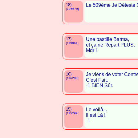
18)
Le 509ème Je Déteste C
[136679]
17)
Une pastille Barma,
[119861]
et ça ne Repart PLUS.
Mdr !
16)
Je viens de voter Contr
[116286]
C'est Fait.
-1 BIEN Sûr.
15)
Le voilà...
[115292]
Il est Là !
-1