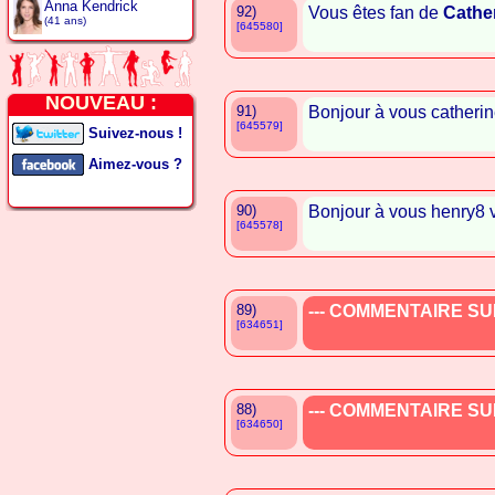
Anna Kendrick
92)
Vous êtes fan de
Cathe
(41 ans)
[645580]
NOUVEAU :
91)
Bonjour à vous catherin
[645579]
Suivez-nous !
Aimez-vous ?
90)
Bonjour à vous henry8 
[645578]
89)
--- COMMENTAIRE SUP
[634651]
88)
--- COMMENTAIRE SUP
[634650]