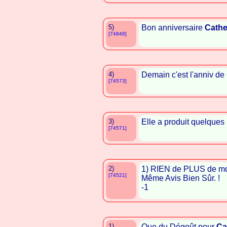
5)
Bon anniversaire
Cathe
[74848]
4)
Demain c'est l'anniv de 
[74573]
3)
Elle a produit quelques
[74571]
2)
1) RIEN de PLUS de mo
[74521]
Même Avis Bien Sûr. !
-1
1)
Que du Dégoût pour
Ca