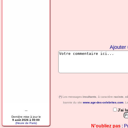
Ajouter
(*)
Les messages
insultants
, à caractère
raciste
,
x
bannie du site
www.age-des-celebrites.com
. L
J'ai l
---
Dernière mise à jour le
9 août 2026 à 00:00
(Heure de Paris)
N'oubliez pas
: P