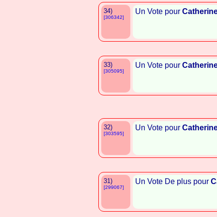
34)
Un Vote pour
Catherin
[306342]
33)
Un Vote pour
Catherin
[305095]
32)
Un Vote pour
Catherin
[303595]
31)
Un Vote De plus pour
C
[299067]