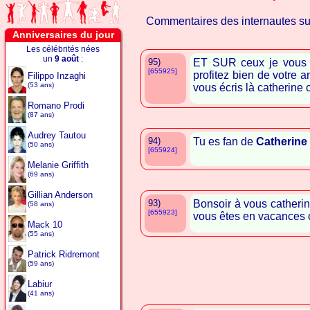
Commentaires des internautes s
Anniversaires du jour
Les célébrités nées
un
9 août
:
95)
ET SUR ceux je vous s
[655925]
profitez bien de votre a
Filippo Inzaghi
(53 ans)
vous écris là catherine 
Romano Prodi
(87 ans)
Audrey Tautou
94)
Tu es fan de
Catherine
(50 ans)
[655924]
Melanie Griffith
(69 ans)
Gillian Anderson
93)
Bonsoir à vous catherin
(58 ans)
[655923]
vous êtes en vacances 
Mack 10
(55 ans)
Patrick Ridremont
(59 ans)
Labiur
(41 ans)