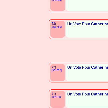
[363894]
73)
Un Vote Pour
Catherin
[361765]
72)
Un Vote Pour
Catherin
[361572]
71)
Un Vote Pour
Catherin
[361153]