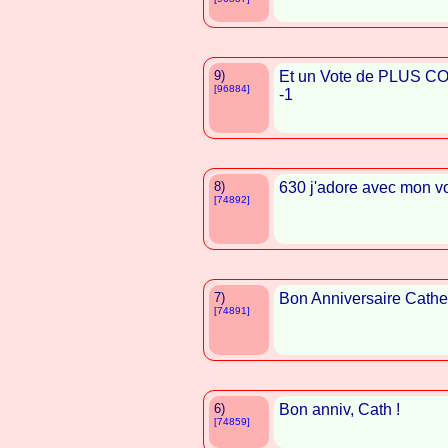
9)
Et un Vote de PLUS 
[96884]
-1
8)
630 j'adore avec mon vo
[74892]
7)
Bon Anniversaire Cather
[74891]
6)
Bon anniv, Cath !
[74859]