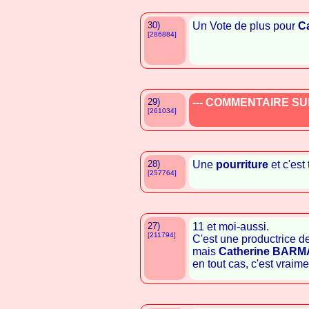
30)
Un Vote de plus pour
C
[286884]
29)
--- COMMENTAIRE SUP
[261034]
28)
Une
pourriture
et c'est 
[257764]
27)
11 et moi-aussi.
[211794]
C'est une productrice d
mais
Catherine BARM
en tout cas, c'est vraimen