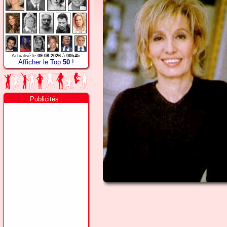
Actualisé le
09-08-2026
à
00h45
.
Afficher le Top
50
!
Publicités :