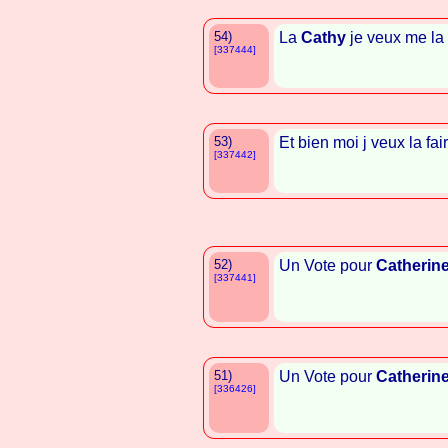
54)
La
Cathy
je veux me la 
[337444]
53)
Et bien moi j veux la fai
[337442]
52)
Un Vote pour
Catherin
[337441]
51)
Un Vote pour
Catherin
[336426]