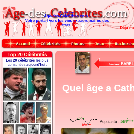
Mot du jour :
Age-des-Celebrites.com :
Votre portail vers les vies extraordinaires des
stars !
Déjà m
Top 20 Célébrités
Les
20 célébrités
les plus
BAREL
consultées
aujourd'hui
:
Jérôme
Quel âge a Cath
ème
Popularité :
564