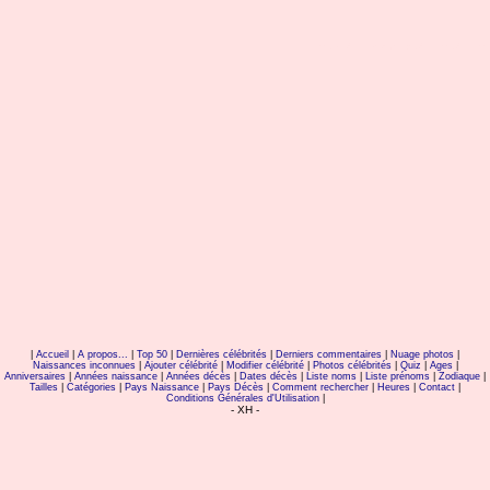
catherine barma katrine catrine 
|
Accueil
|
A propos...
|
Top 50
|
Dernières célébrités
|
Derniers commentaires
|
Nuage photos
|
Naissances inconnues
|
Ajouter célébrité
|
Modifier célébrité
|
Photos célébrités
|
Quiz
|
Ages
|
Anniversaires
|
Années naissance
|
Années décès
|
Dates décès
|
Liste noms
|
Liste prénoms
|
Zodiaque
|
Tailles
|
Catégories
|
Pays Naissance
|
Pays Décès
|
Comment rechercher
|
Heures
|
Contact
|
Conditions Générales d'Utilisation
|
- XH -