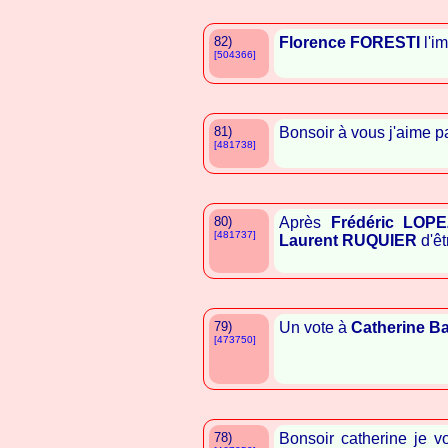
82)
Florence FORESTI
l'im
[504366]
81)
Bonsoir à vous j'aime
[481738]
80)
Après
Frédéric LOP
[481737]
Laurent RUQUIER
d'êt
79)
Un vote à
Catherine B
[473750]
78)
Bonsoir catherine je v