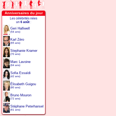
Anniversaires du jour
Les célébrités nées
un
6 août
:
Geri Halliwell
(54 ans)
Karl Zéro
(65 ans)
Stephanie Kramer
(70 ans)
Marc Lavoine
(64 ans)
Sofia Essaïdi
(42 ans)
Élisabeth Guigou
(80 ans)
Bruno Mouron
(72 ans)
Stéphane Peterhansel
(61 ans)