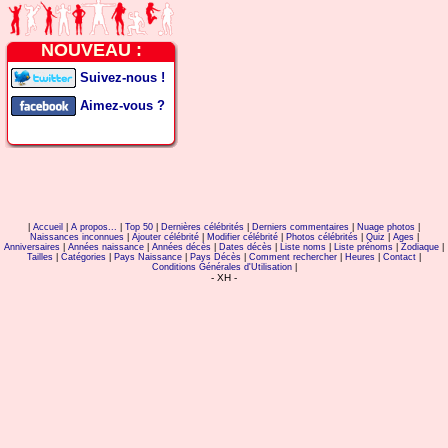
NOUVEAU :
Suivez-nous !
Aimez-vous ?
|
Accueil
|
A propos...
|
Top 50
|
Dernières célébrités
|
Derniers commentaires
|
Nuage photos
|
Naissances inconnues
|
Ajouter célébrité
|
Modifier célébrité
|
Photos célébrités
|
Quiz
|
Ages
|
Anniversaires
|
Années naissance
|
Années décès
|
Dates décès
|
Liste noms
|
Liste prénoms
|
Zodiaque
|
Tailles
|
Catégories
|
Pays Naissance
|
Pays Décès
|
Comment rechercher
|
Heures
|
Contact
|
Conditions Générales d'Utilisation
|
- XH -