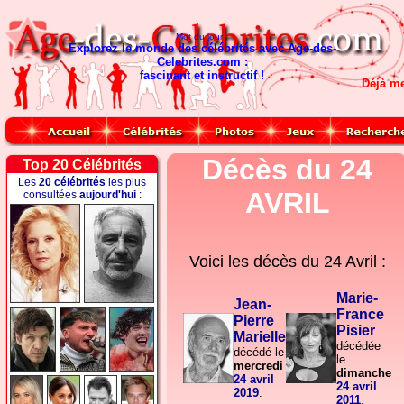
Mot du jour :
Explorez le monde des célébrités avec Age-des-
Celebrites.com :
fascinant et instructif !
Déjà m
Décès du 24
Top 20 Célébrités
Les
20 célébrités
les plus
AVRIL
consultées
aujourd'hui
:
Voici les décès du
24 Avril :
Marie-
Jean-
France
Pierre
Pisier
Marielle
décédée
décédé le
le
mercredi
dimanche
24 avril
24 avril
2019
.
2011
.