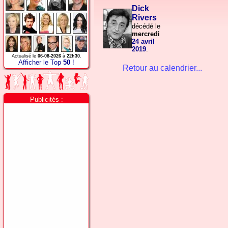
Dick
Rivers
décédé le
mercredi
24 avril
2019
.
Actualisé le
06-08-2026
à
22h30
.
Afficher le Top
50
!
Retour au calendrier...
Publicités :