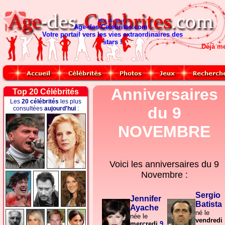
Mot du jour :
Age-des-Celebrites.com :
Votre portail vers les vies extraordinaires des
stars !
Déjà m
Anniversaires
Top 20 Célébrités
Les
20 célébrités
les plus
du 9
consultées
aujourd'hui
:
NOVEMBRE
Voici les anniversaires du
9
Novembre :
Sergio
Jennifer
Batista
Ayache
né le
née le
vendredi
mercredi
9