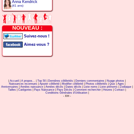
Anna Kendrick
(41 ans)
NOUVEAU :
Suivez-nous !
Aimez-vous ?
|
Accueil
|
A propos...
|
Top 50
|
Dernières célébrités
|
Derniers commentaires
|
Nuage photos
|
Naissances inconnues
|
Ajouter célébrité
|
Modifier célébrité
|
Photos célébrités
|
Quiz
|
Ages
|
Anniversaires
|
Années naissance
|
Années décès
|
Dates décès
|
Liste noms
|
Liste prénoms
|
Zodiaque
|
Tailles
|
Catégories
|
Pays Naissance
|
Pays Décès
|
Comment rechercher
|
Heures
|
Contact
|
Conditions Générales d'Utilisation
|
- XH -