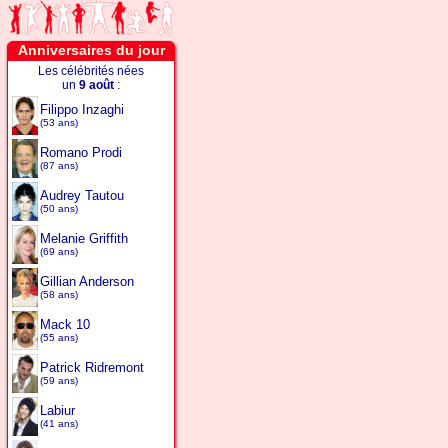
Anniversaires du jour
Les célébrités nées
un
9 août
:
Filippo Inzaghi
(53 ans)
Romano Prodi
(87 ans)
Audrey Tautou
(50 ans)
Melanie Griffith
(69 ans)
Gillian Anderson
(58 ans)
Mack 10
(55 ans)
Patrick Ridremont
(59 ans)
Labiur
(41 ans)