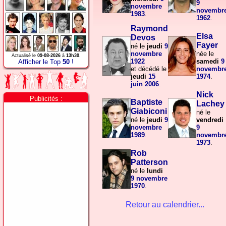
9
novembre
novembr
1983
.
1962
.
Raymond
Elsa
Devos
Fayer
né le
jeudi
9
novembre
née le
Actualisé le
09-08-2026
à
13h30
.
1922
samedi
9
Afficher le Top
50
!
et décédé le
novembr
jeudi
15
1974
.
juin
2006
.
Nick
Publicités :
Baptiste
Lachey
Giabiconi
né le
né le
jeudi
9
vendredi
novembre
9
1989
.
novembr
1973
.
Rob
Patterson
né le
lundi
9 novembre
1970
.
Retour au calendrier...