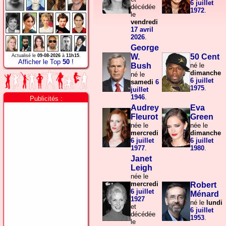
6 juillet
décédée
1972
.
le
vendredi
17 avril
2026
.
George
W.
50 Cent
Actualisé le
09-08-2026
à
11h15
.
Afficher le Top
50
!
Bush
né le
dimanche
né le
6 juillet
samedi
6
1975
.
juillet
1946
.
Publicités :
Audrey
Eva
Fleurot
Green
née le
née le
mercredi
dimanche
6 juillet
6 juillet
1977
.
1980
.
Janet
Leigh
née le
mercredi
Robert
6 juillet
Ménard
1927
né le
lundi
et
6 juillet
décédée
1953
.
le