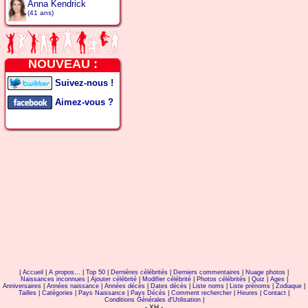
Anna Kendrick
(41 ans)
NOUVEAU :
Suivez-nous !
Aimez-vous ?
|
Accueil
|
A propos...
|
Top 50
|
Dernières célébrités
|
Derniers commentaires
|
Nuage photos
|
Naissances inconnues
|
Ajouter célébrité
|
Modifier célébrité
|
Photos célébrités
|
Quiz
|
Ages
|
Anniversaires
|
Années naissance
|
Années décès
|
Dates décès
|
Liste noms
|
Liste prénoms
|
Zodiaque
|
Tailles
|
Catégories
|
Pays Naissance
|
Pays Décès
|
Comment rechercher
|
Heures
|
Contact
|
Conditions Générales d'Utilisation
|
- XH -