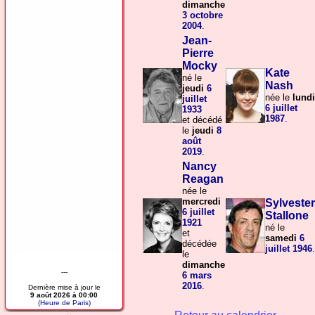
dimanche
3 octobre
2004
.
Jean-
Pierre
Mocky
Kate
né le
Nash
jeudi
6
née le
lundi
juillet
6 juillet
1933
1987
.
et décédé
le
jeudi
8
août
2019
.
Nancy
Reagan
née le
mercredi
Sylvester
6 juillet
Stallone
1921
né le
et
samedi
6
décédée
juillet
1946
.
le
dimanche
---
6 mars
2016
.
Dernière mise à jour le
9 août 2026 à 00:00
(Heure de Paris)