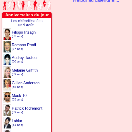
Retour au calendrier...
Anniversaires du jour
Les célébrités nées
un
9 août
:
Filippo Inzaghi
(53 ans)
Romano Prodi
(87 ans)
Audrey Tautou
(50 ans)
Melanie Griffith
(69 ans)
Gillian Anderson
(58 ans)
Mack 10
(55 ans)
Patrick Ridremont
(59 ans)
Labiur
(41 ans)