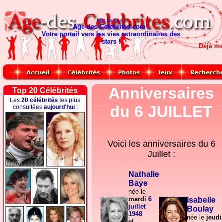
Mot du jour :
Age-des-Celebrites.com :
Votre portail vers les vies extraordinaires des
stars !
Déjà m
Anniversaires
Top 20 Célébrités
Les
20 célébrités
les plus
du 6 JUILLET
consultées
aujourd'hui
:
Voici les anniversaires du
6
Juillet :
Nathalie
Baye
née le
mardi
6
Isabelle
juillet
Boulay
1948
née le
jeudi
et