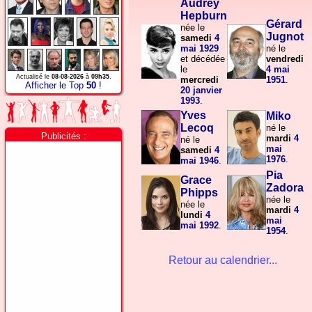
Audrey
Hepburn
Gérard
née le
Jugnot
samedi
4
mai
1929
né le
et décédée
vendredi
le
4 mai
Actualisé le
08-08-2026
à
09h35
.
mercredi
1951
.
Afficher le Top
50
!
20 janvier
1993
.
Yves
Miko
Lecoq
né le
Publicités :
mardi
4
né le
mai
samedi
4
1976
.
mai
1946
.
Pia
Grace
Zadora
Phipps
née le
née le
mardi
4
lundi
4
mai
mai
1992
.
1954
.
Retour au calendrier...