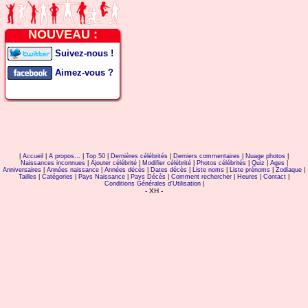
NOUVEAU :
Suivez-nous !
Aimez-vous ?
|
Accueil
|
A propos...
|
Top 50
|
Dernières célébrités
|
Derniers commentaires
|
Nuage photos
|
Naissances inconnues
|
Ajouter célébrité
|
Modifier célébrité
|
Photos célébrités
|
Quiz
|
Ages
|
Anniversaires
|
Années naissance
|
Années décès
|
Dates décès
|
Liste noms
|
Liste prénoms
|
Zodiaque
|
Tailles
|
Catégories
|
Pays Naissance
|
Pays Décès
|
Comment rechercher
|
Heures
|
Contact
|
Conditions Générales d'Utilisation
|
- XH -