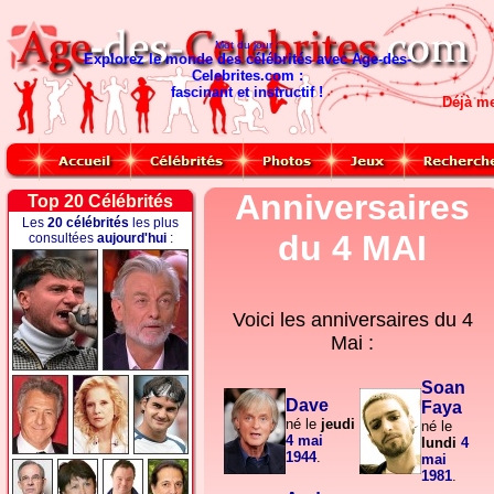
Mot du jour :
Explorez le monde des célébrités avec Age-des-
Celebrites.com :
fascinant et instructif !
Déjà m
Anniversaires
Top 20 Célébrités
Les
20 célébrités
les plus
du 4 MAI
consultées
aujourd'hui
:
Voici les anniversaires du
4
Mai :
Soan
Dave
Faya
né le
jeudi
né le
4 mai
lundi
4
1944
.
mai
1981
.