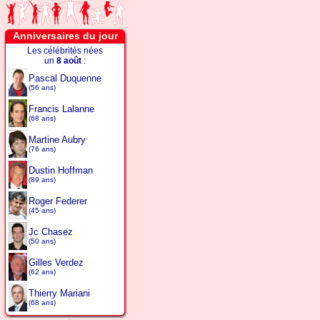
Anniversaires du jour
Les célébrités nées
un
8 août
:
Pascal Duquenne
(56 ans)
Francis Lalanne
(68 ans)
Martine Aubry
(76 ans)
Dustin Hoffman
(89 ans)
Roger Federer
(45 ans)
Jc Chasez
(50 ans)
Gilles Verdez
(62 ans)
Thierry Mariani
(68 ans)