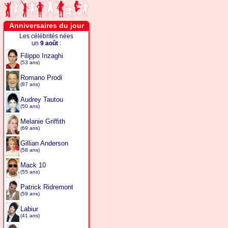
Anniversaires du jour
Les célébrités nées
un
9 août
:
Filippo Inzaghi
(53 ans)
Romano Prodi
(87 ans)
Audrey Tautou
(50 ans)
Melanie Griffith
(69 ans)
Gillian Anderson
(58 ans)
Mack 10
(55 ans)
Patrick Ridremont
(59 ans)
Labiur
(41 ans)