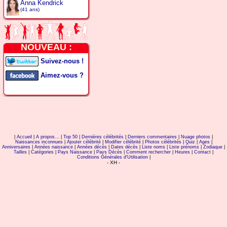
Anna Kendrick
(41 ans)
NOUVEAU :
Suivez-nous !
Aimez-vous ?
|
Accueil
|
A propos...
|
Top 50
|
Dernières célébrités
|
Derniers commentaires
|
Nuage photos
|
Naissances inconnues
|
Ajouter célébrité
|
Modifier célébrité
|
Photos célébrités
|
Quiz
|
Ages
|
Anniversaires
|
Années naissance
|
Années décès
|
Dates décès
|
Liste noms
|
Liste prénoms
|
Zodiaque
|
Tailles
|
Catégories
|
Pays Naissance
|
Pays Décès
|
Comment rechercher
|
Heures
|
Contact
|
Conditions Générales d'Utilisation
|
- XH -