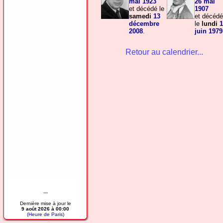
mai
1923
26 mai
et décédé le
1907
samedi
13
et décédé
décembre
le
lundi
1
2008
.
juin
1979
Retour au calendrier...
---
Dernière mise à jour le
9 août 2026 à 00:00
(Heure de Paris)