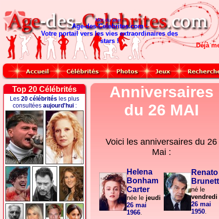
Mot du jour :
Age-des-Celebrites.com :
Votre portail vers les vies extraordinaires des
stars !
Déjà m
Anniversaires
Top 20 Célébrités
Les
20 célébrités
les plus
du 26 MAI
consultées
aujourd'hui
:
Voici les anniversaires du
26
Mai :
Helena
Renato
Bonham
Brunet
Carter
né le
vendredi
née le
jeudi
26 mai
26 mai
1950
.
1966
.