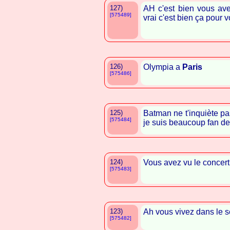
127)
AH c'est bien vous av
[575489]
vrai c'est bien ça pour
126)
Olympia a
Paris
[575486]
125)
Batman ne t'inquiète pas
[575484]
je suis beaucoup fan d
124)
Vous avez vu le concer
[575483]
123)
Ah vous vivez dans le 
[575482]