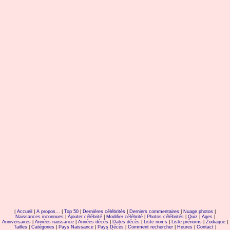
yannick noah Yanick Y
|
Accueil
|
A propos...
|
Top 50
|
Dernières célébrités
|
Derniers commentaires
|
Nuage photos
|
Naissances inconnues
|
Ajouter célébrité
|
Modifier célébrité
|
Photos célébrités
|
Quiz
|
Ages
|
Anniversaires
|
Années naissance
|
Années décès
|
Dates décès
|
Liste noms
|
Liste prénoms
|
Zodiaque
|
Tailles
|
Catégories
|
Pays Naissance
|
Pays Décès
|
Comment rechercher
|
Heures
|
Contact
|