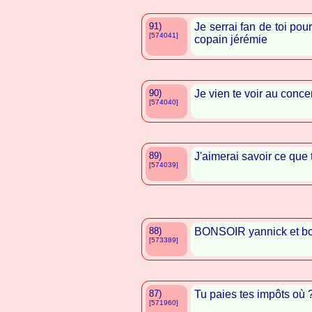
91)
Je serrai fan de toi pou
[574041]
copain jérémie
90)
Je vien te voir au conc
[574040]
89)
J'aimerai savoir ce que 
[574039]
88)
BONSOIR yannick et bon
[573389]
87)
Tu paies tes impôts où 
[571960]