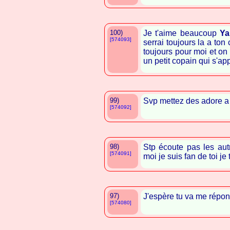
100)
Je t'aime beaucoup
Ya
[574093]
serrai toujours la a ton 
toujours pour moi et on 
un petit copain qui s'ap
99)
Svp mettez des adore 
[574092]
98)
Stp écoute pas les au
[574091]
moi je suis fan de toi j
97)
J'espère tu va me répond
[574080]