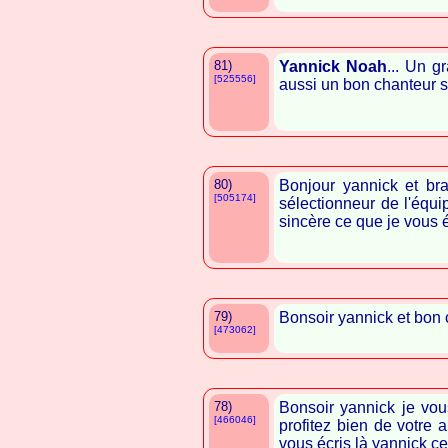
81)
Yannick Noah
... Un g
[525556]
aussi un bon chanteur si 
80)
Bonjour yannick et bra
[505174]
sélectionneur de l'équ
sincère ce que je vous é
79)
Bonsoir yannick et bon
[473062]
78)
Bonsoir yannick je vou
[466046]
profitez bien de votre 
vous écris là yannick ce