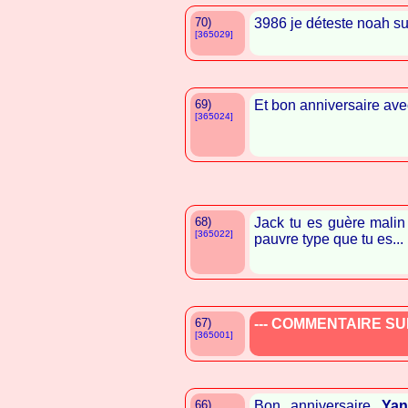
70)
3986 je déteste noah sup
[365029]
69)
Et bon anniversaire ave
[365024]
68)
Jack tu es guère malin
[365022]
pauvre type que tu es...
67)
--- COMMENTAIRE SUP
[365001]
66)
Bon anniversaire
Yan