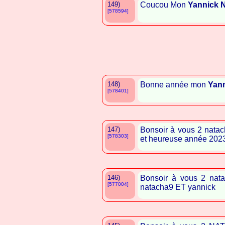
149)
Coucou Mon
Yannick 
[578594]
148)
Bonne année mon
Yan
[578401]
147)
Bonsoir à vous 2 natac
[578303]
et heureuse année 2023 
146)
Bonsoir à vous 2 nata
[577004]
natacha9 ET yannick