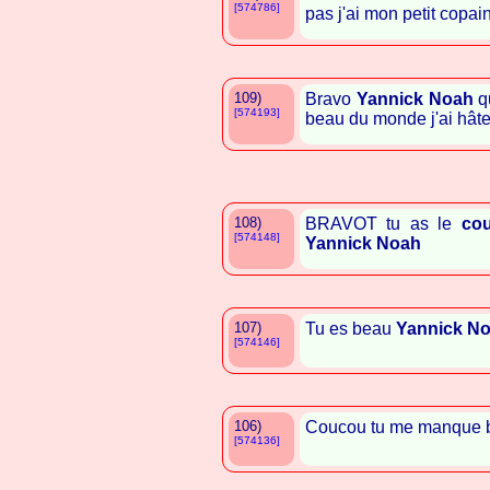
[574786]
pas j'ai mon petit copa
109)
Bravo
Yannick Noah
qu
[574193]
beau du monde j'ai hâte
108)
BRAVOT tu as le
co
[574148]
Yannick Noah
107)
Tu es beau
Yannick N
[574146]
106)
Coucou tu me manque
[574136]