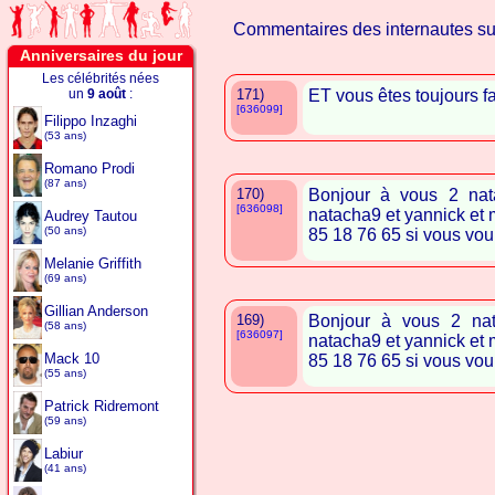
Commentaires des internautes s
Anniversaires du jour
Les célébrités nées
un
9 août
:
171)
ET vous êtes toujours 
[636099]
Filippo Inzaghi
(53 ans)
Romano Prodi
(87 ans)
170)
Bonjour à vous 2 nat
[636098]
natacha9 et yannick e
Audrey Tautou
(50 ans)
85 18 76 65 si vous vou
Melanie Griffith
(69 ans)
Gillian Anderson
169)
Bonjour à vous 2 na
(58 ans)
[636097]
natacha9 et yannick e
Mack 10
85 18 76 65 si vous vou
(55 ans)
Patrick Ridremont
(59 ans)
Labiur
(41 ans)