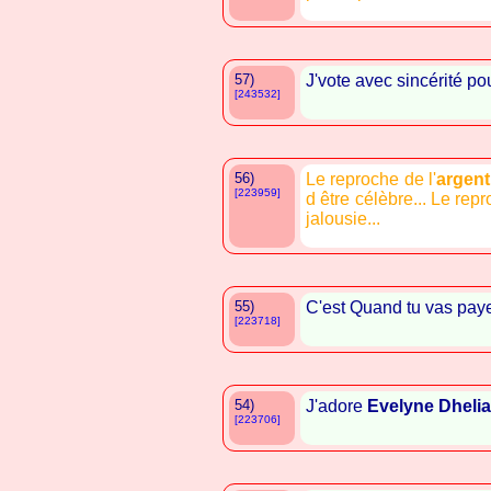
57)
J'vote avec sincérité po
[243532]
56)
Le reproche de l'
argent
[223959]
d être célèbre... Le repr
jalousie...
55)
C'est Quand tu vas pay
[223718]
54)
J'adore
Evelyne Dhelia
[223706]