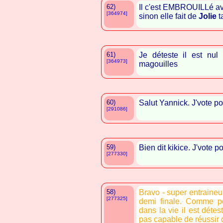
62)
Il c'est EMBROUILLé avec
[364974]
sinon elle fait de
Jolie
t
61)
Je déteste il est nul
[364973]
magouilles
60)
Salut Yannick. J'vote po
[291086]
59)
Bien dit kikice. J'vote p
[277330]
58)
Bravo - super entraineur 
[277325]
demi finale. Comme p
dans la vie il est déte
pas capable de réussir