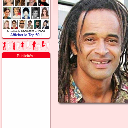
Actualisé le
09-08-2026
à
15h50
.
Afficher le Top
50
!
Publicités :