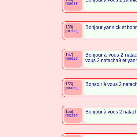
[589733]
158)
Bonjour yannick et bonn
[587196]
157)
Bonjour à vous 2 nata
[586315]
vous 2 natacha9 et yan
156)
Bonsoir à vous 2 natac
[583950]
155)
Bonjour à vous 2 natac
[582939]