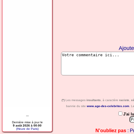
Ajout
(*)
Les messages
insultants
, à caractère
raciste
,
x
bannie du site
www.age-des-celebrites.com
. L
J'ai l
---
Dernière mise à jour le
9 août 2026 à 00:00
(Heure de Paris)
N'oubliez pas
: P