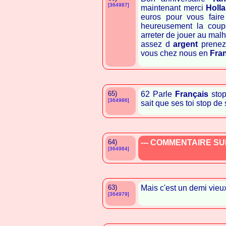
[364987]
maintenant merci
Holl
euros pour vous fair
heureusement la coup
arreter de jouer au mal
assez d
argent
prenez 
vous chez nous en
Fra
65)
62 Parle
Français
stop
[364986]
sait que ses toi stop de
64)
--- COMMENTAIRE SUP
[364984]
63)
Mais c'est un demi vieux 
[364979]