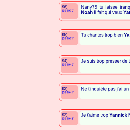
96)
Nany75 tu laisse tranq
[574079]
Noah
il fait qui veux
Ya
95)
Tu chantes trop bien
Ya
[574074]
94)
Je suis trop presser de 
[574045]
93)
Ne t'inquiète pas j'ai u
[574044]
92)
Je t'aime trop
Yannick 
[574043]