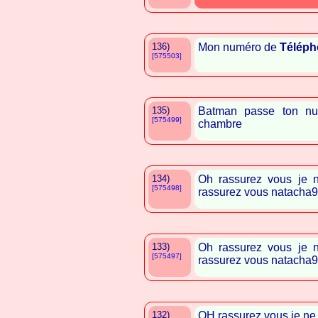
136)
Mon numéro de
Téléph
[575503]
135)
Batman passe ton nu
[575499]
chambre
134)
Oh rassurez vous je 
[575498]
rassurez vous natacha9
133)
Oh rassurez vous je 
[575497]
rassurez vous natacha9
132)
OH rassurez vous je ne