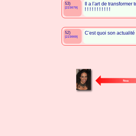
53)
Il a l'art de transforme
[223679]
! ! ! ! ! ! ! ! ! ! !
52)
C'est quoi son actualité 
[223669]
Noa