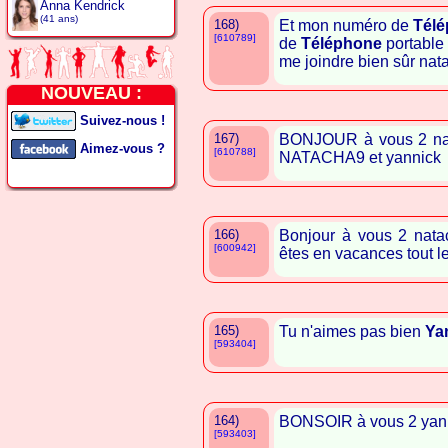
Anna Kendrick
(41 ans)
168)
Et mon numéro de
Tél
[610789]
de
Téléphone
portable 
me joindre bien sûr na
NOUVEAU :
Suivez-nous !
167)
BONJOUR à vous 2 nata
Aimez-vous ?
[610788]
NATACHA9 et yannick
166)
Bonjour à vous 2 nata
[600942]
êtes en vacances tout l
165)
Tu n'aimes pas bien
Ya
[593404]
164)
BONSOIR à vous 2 yanni
[593403]