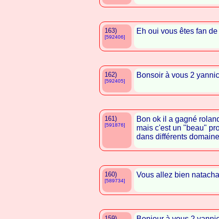
163)
Eh oui vous êtes fan d
[592406]
162)
Bonsoir à vous 2 yanni
[592405]
161)
Bon ok il a gagné roland
[591876]
mais c'est un "beau" prof
dans différents domaines
160)
Vous allez bien natach
[589734]
159)
Bonjour à vous 2 yanni