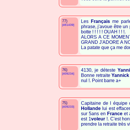
77)
Les
Français
me parle
[461439]
phrase, j'avoue être u
botte ! ! ! ! ! OUAH ! ! !.
ALORS A CE MOMEN
GRAND J'ADORE A 
La patate que ça me donn
76)
4130, je déteste
Yann
[409234]
Bonne retraite
Yannick
nul !. Point barre a+
75)
Capitaine de l équipe
[409233]
Hollande
lui est effac
sur 5ans en
France
et 
est 1
voleur
!. C'est hon
prendre la retraite très vi