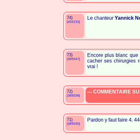
74)
Le chanteur
Yannick N
[403153]
73)
Encore plus blanc que 
[365047]
cacher ses chirurgies 
vrai !
72)
--- COMMENTAIRE SUP
[365036]
71)
Pardon y faut faire 4. 4
[365030]