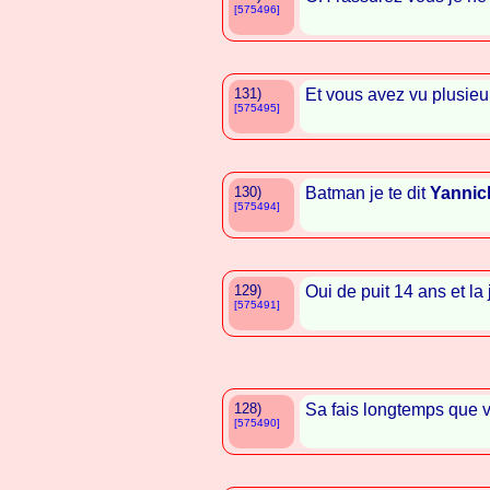
[575496]
131)
Et vous avez vu plusieu
[575495]
130)
Batman je te dit
Yannic
[575494]
129)
Oui de puit 14 ans et la 
[575491]
128)
Sa fais longtemps que 
[575490]