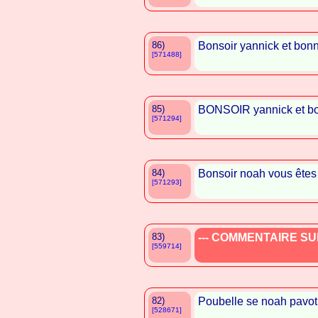
86)
Bonsoir yannick et bonn
[571488]
85)
BONSOIR yannick et bon
[571294]
84)
Bonsoir noah vous êtes
[571293]
83)
--- COMMENTAIRE SUP
[559714]
82)
Poubelle se noah pavot
[528671]