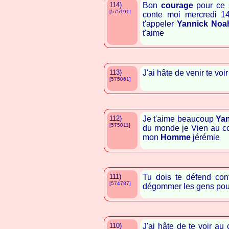
114)
Bon
courage
pour ce s
[575191]
conte moi mercredi 1
t'appeler
Yannick Noa
t'aime
113)
J'ai hâte de venir te voi
[575061]
112)
Je t'aime beaucoup
Ya
[575011]
du monde je Vien au con
mon
Homme
jérémie
111)
Tu dois te défend contr
[574787]
dégommer les gens pour
110)
J'ai hâte de te voir a