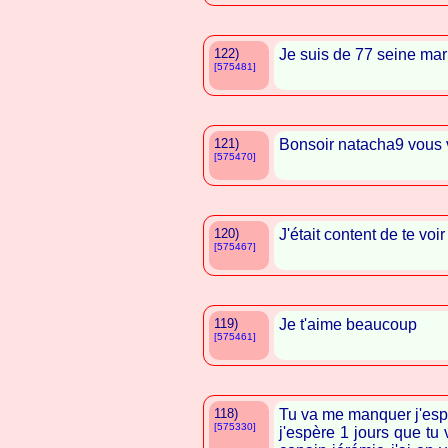
122)
Je suis de 77 seine marr
[575481]
121)
Bonsoir natacha9 vous 
[575470]
120)
J'était content de te vo
[575467]
119)
Je t'aime beaucoup
[575461]
118)
Tu va me manquer j'esp
[575330]
j'espère 1 jours que tu