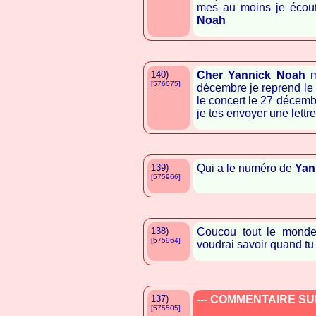
mes au moins je écout
Noah
140)
Cher
Yannick Noah
m
[576075]
décembre je reprend le 
le concert le 27 décem
je tes envoyer une lettre
139)
Qui a le numéro de
Yan
[575966]
138)
Coucou tout le mon
[575964]
voudrai savoir quand tu 
137)
--- COMMENTAIRE SUP
[575505]