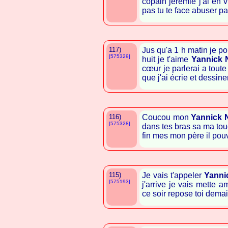
copain jérémie j'ai en v
pas tu te face abuser pa
117)
Jus qu'a 1 h matin je p
[575329]
huit je t'aime
Yannick 
cœur je parlerai a toute
que j'ai écrie et dessine
116)
Coucou mon
Yannick 
[575328]
dans tes bras sa ma touch
fin mes mon père il pou
115)
Je vais t'appeler
Yanni
[575193]
j'arrive je vais mette 
ce soir repose toi dema