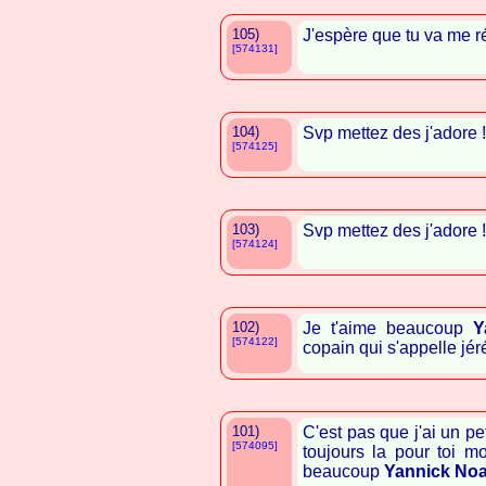
105)
J'espère que tu va me r
[574131]
104)
Svp mettez des j'adore 
[574125]
103)
Svp mettez des j'adore !
[574124]
102)
Je t'aime beaucoup
Y
[574122]
copain qui s'appelle jér
101)
C'est pas que j'ai un pe
[574095]
toujours la pour toi m
beaucoup
Yannick No