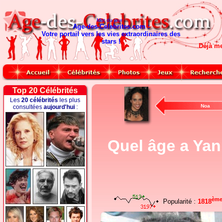
Mot du jour :
Age-des-Celebrites.com :
Votre portail vers les vies extraordinaires des
stars !
Déjà m
Top 20 Célébrités
Les
20 célébrités
les plus
Noa
consultées
aujourd'hui
:
Quel âge a Yan
èm
Popularité :
1818