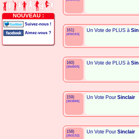
NOUVEAU :
Suivez-nous !
161)
Un Vote de PLUS à
Sin
Aimez-vous ?
[459163]
160)
Un Vote de PLUS à
Sin
[364905]
159)
Un Vote Pour
Sinclair
[363866]
158)
Un Vote Pour
Sinclair
[363152]