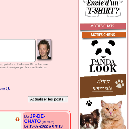
 supprimés et l'adresse IP de l'auteur
ement corrigés par les modérateurs.
).
rire ?
JP-DE-
De
CHATO
(Membre)
Le
19-07-2022
à
07h19