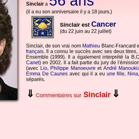
56 ans
Sinclair
a
(il a eu son anniversaire il y a 18 jours.)
Cancer
Sinclair est
(du 22 juin au 22 juillet)
Sinclair, de son vrai nom
Mathieu
Blanc-Francard e
français
. Il a connu le succès avec ses deux titre
Ensemble (1999). Il a également interprété la B.
Canet
) en 2002. Il a fait partie du jury de l'émissi
(avec
Lio
,
Philippe Manoeuvre
et
André Manouki
Emma De Caunes
avec qui il a eu
une fille
,
Nina
séparés.
⇓
⇓
Sinclair
Commentaires sur