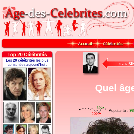
Top 20 Célébrités
Les
20 célébrités
les plus
SI
consultées
aujourd'hui
:
Frank
Quel âge
Popularité :
98