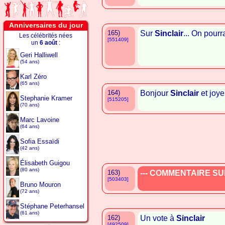
Anniversaires du jour
165)
Sur
Sinclair
... On pourr
Les célébrités nées
[551409]
un
6 août
:
Geri Halliwell
(54 ans)
Karl Zéro
(65 ans)
164)
Bonjour
Sinclair
et joye
Stephanie Kramer
[515205]
(70 ans)
Marc Lavoine
(64 ans)
Sofia Essaïdi
(42 ans)
Élisabeth Guigou
(80 ans)
163)
--- COMMENTAIRE SUP
[503403]
Bruno Mouron
(72 ans)
Stéphane Peterhansel
(61 ans)
162)
Un vote à
Sinclair
[492509]