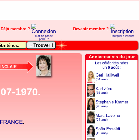
Déjà membre ?
Devenir membre ?
Mot de passe
Pourquoi s'inscrire
perdu ?
?
Anniversaires du jour
Les célébrités nées
INCLAIR
un
6 août
:
Geri Halliwell
(54 ans)
-07-1970.
Karl Zéro
(65 ans)
Stephanie Kramer
(70 ans)
Marc Lavoine
(64 ans)
FRANCE
.
Sofia Essaïdi
(42 ans)