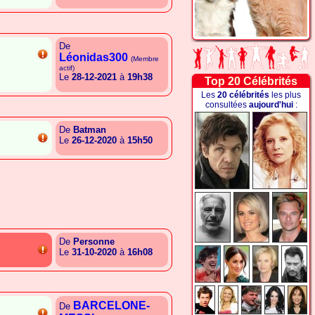
{A.T.T.G.E.B.A.C.T.A.C.C}
De
Léonidas300
(Membre
actif)
Le
28-12-2021
à
19h38
Top 20 Célébrités
{G.S.E.E.L.G.G.R.S.G.E.E}
Les
20 célébrités
les plus
consultées
aujourd'hui
:
De
Batman
Le
26-12-2020
à
15h50
{A.S.E.G.C.R.E.C.E.G.T.I}
De
Personne
Le
31-10-2020
à
16h08
{G.C.S.A.E.T.E.G.S.G.G.L}
BARCELONE-
De