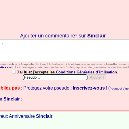
Ajouter un commentaire
*
sur
Sinclair
:
actère
raciste
,
xénophobe
, incitant à la
haine
ou à la
violence
sont strictement
interdits
, seront
rites.com
. Les messages contenant des fautes d'orthographe ou de grammaire seront éventuell
J'ai lu et j'accepte les
Conditions Générales d'Utilisation
.
bliez pas
: Protégez votre pseudo :
Inscrivez-vous
! (
Pourquoi s'insc
ur
Sinclair
:
yeux Anniversaire
Sinclair