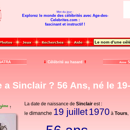
Mot du jour :
Explorez le monde des célébrités avec Age-des-
Celebrites.com :
fascinant et instructif !
NATRA
⇓
Célébrité au hasard
⇑
S
Anne
 a Sinclair ? 56 Ans, né le 19
La date de naissance de
Sinclair
est :
ème
↑
3
19 juillet
1970
dimanche
le
à
Tours
,