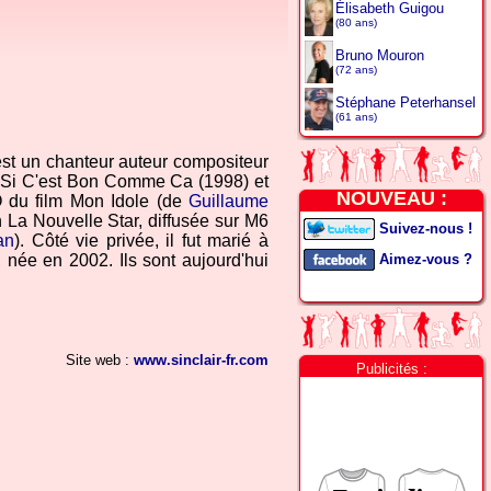
Élisabeth Guigou
(80 ans)
Bruno Mouron
(72 ans)
Stéphane Peterhansel
(61 ans)
st un chanteur auteur compositeur
s, Si C'est Bon Comme Ca (1998) et
NOUVEAU :
O du film Mon Idole (de
Guillaume
on La Nouvelle Star, diffusée sur M6
Suivez-nous !
an
). Côté vie privée, il fut marié à
, née en 2002. Ils sont aujourd'hui
Aimez-vous ?
Site web :
www.sinclair-fr.com
Publicités :