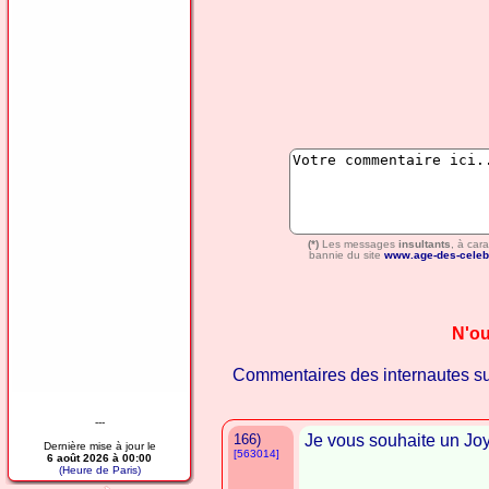
(*)
Les messages
insultants
, à car
bannie du site
www.age-des-celeb
N'ou
Commentaires des internautes s
---
166)
Je vous souhaite un Jo
Dernière mise à jour le
[563014]
6 août 2026 à 00:00
(Heure de Paris)