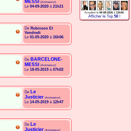
MESSI
(Animateur)
Le
04-09-2020
à
21h21
{A.T.E.E.C.L.G.R.L.E.C.E}
Actualisé le
06-08-2026
à
12h00
.
Afficher le Top
50
!
De
Robinson Et
Vendredi
Le
01-05-2020
à
16h06
{A.T.T.G.E.E.E.G.C.A.B.R}
BARCELONE-
De
MESSI
(Animateur)
Le
18-05-2019
à
07h02
{A.T.E.E.C.L.G.R.L.E.C.E}
Le
De
Justicier
(Animateur)
Le
14-05-2019
à
12h47
{A.S.E.G.A.L.G.C.E.G.E.R}
Le
De
Justicier
(Animateur)