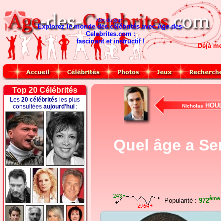
Mot du jour :
Explorez le monde des célébrités avec Age-des-
Celebrites.com :
fascinant et instructif !
Déjà m
Top 20 Célébrités
Les
20 célébrités
les plus
HOU
consultées
aujourd'hui
:
Nicholas
Quel âge a Se
ème
Popularité :
972