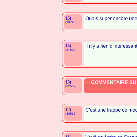
15)
Ouais super encore un
[38793]
14)
Il n'y a rien d'intéressant
[37599]
13)
--- COMMENTAIRE SUP
[32532]
12)
C'est une frappe ce mec 
[30565]