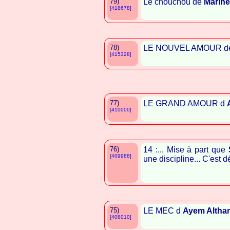
79)
Le chouchou de
Marine
[418678]
78)
LE NOUVEL AMOUR 
[415328]
77)
LE GRAND AMOUR d
[410000]
76)
14 :... Mise à part que
[409988]
une discipline... C'est d
75)
LE MEC d
Ayem Althan
[408010]