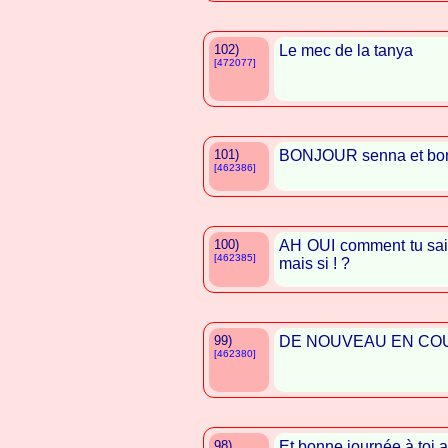
102)
Le mec de la tanya
[472077]
101)
BONJOUR senna et bonn
[462386]
100)
AH OUI comment tu sais
[462385]
mais si ! ?
99)
DE NOUVEAU EN COU
[462380]
98)
Et bonne journée à toi 