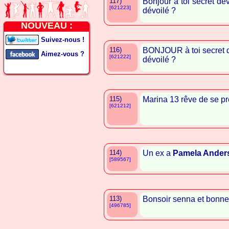
117)
Bonjour à toi secret dé
[621223]
dévoilé ?
NOUVEAU :
Suivez-nous !
116)
BONJOUR à toi secret d
Aimez-vous ?
[621222]
dévoilé ?
115)
Marina 13 rêve de se p
[621212]
114)
Un ex a
Pamela Ander
[589567]
113)
Bonsoir senna et bonne
[496785]