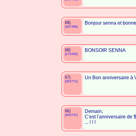
69)
Bonjour senna et bonne
[307398]
68)
BONSOIR SENNA
[272292]
67)
Un Bon anniversaire à
[262771]
66)
Demain,
[262737]
C'est l'anniversaire de
... ! ! !