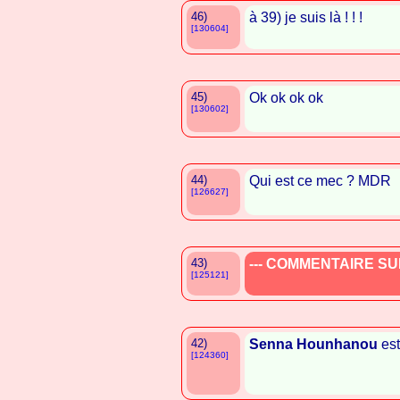
46)
à 39) je suis là ! ! !
[130604]
45)
Ok ok ok ok
[130602]
44)
Qui est ce mec ? MDR
[126627]
43)
--- COMMENTAIRE SUP
[125121]
42)
Senna Hounhanou
est
[124360]