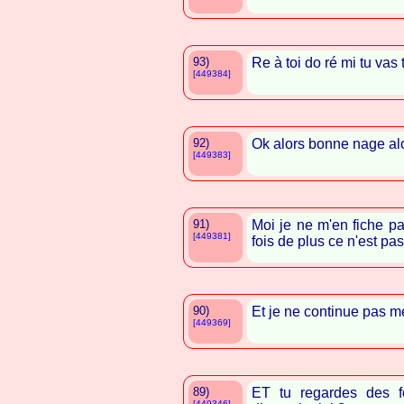
93)
Re à toi do ré mi tu vas 
[449384]
92)
Ok alors bonne nage al
[449383]
91)
Moi je ne m'en fiche p
[449381]
fois de plus ce n'est p
90)
Et je ne continue pas me
[449369]
89)
ET tu regardes des 
[449346]