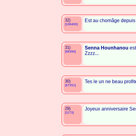
32)
Est au chomâge depuis 
[106400]
31)
Senna Hounhanou
est
[98394]
Zzzz...
30)
Tes le un ne beau profit
[67351]
29)
Joyeux anniversaire S
[1173]