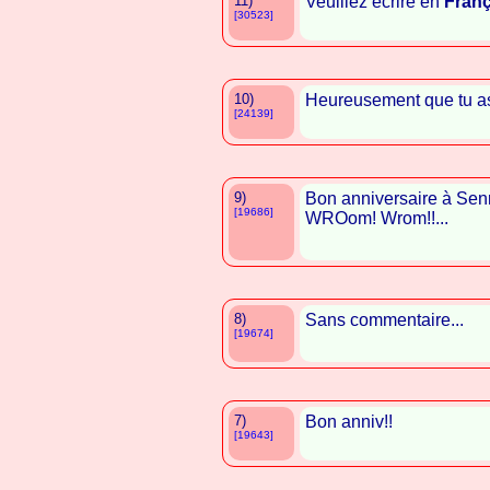
11)
Veuillez écrire en
Franç
[30523]
10)
Heureusement que tu as
[24139]
9)
Bon anniversaire à Se
[19686]
WROom! Wrom!!...
8)
Sans commentaire...
[19674]
7)
Bon anniv!!
[19643]