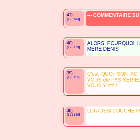
41)
--- COMMENTAIRE SUP
[123183]
40)
ALORS POURQUOI IL
[123179]
MERE DENIS
39)
C'est QUOI SON AC
[123116]
VOUS été PAS SERIE
VOUS Y été !
38)
LUI AUSSI COUCHE AV
[122136]