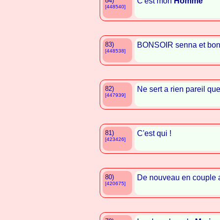
84)
C'est mon
Homme
[448540]
83)
BONSOIR senna et bon 
[448538]
82)
Ne sert a rien pareil que
[447939]
81)
C'est qui !
[423426]
80)
De nouveau en couple
[420675]