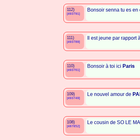
112)
Bonsoir senna tu es en
[493791]
111)
Il est jeune par rapport à 
[493789]
110)
Bonsoir à toi ici
Paris
[493761]
109)
Le nouvel amour de
PA
[493749]
108)
Le cousin de SO LE M
[487852]