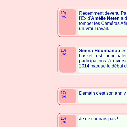
19)
Récemment devenu Pa
[762]
l'Ex d'
Amélie Neten
a d
tomber les Caméras Afin
un Vrai Travail.
18)
Senna Hounhanou
es
[761]
basket est principal
participations à divers
2014 marque le début d
17)
Demain c'est son anniv 
[593]
16)
Je ne connais pas !
[592]