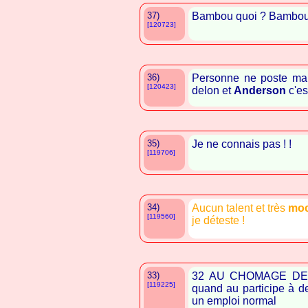
37)
Bambou quoi ? Bambou 
[120723]
36)
Personne ne poste mai
[120423]
delon et
Anderson
c'es
35)
Je ne connais pas ! !
[119706]
34)
Aucun talent et très
mo
[119560]
je déteste !
33)
32 AU CHOMAGE DEPU
[119225]
quand au participe à d
un emploi normal