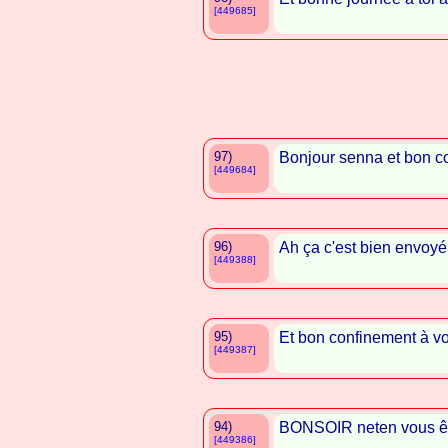
[449685]
97)
Bonjour senna et bon c
[449684]
96)
Ah ça c'est bien envoyé 
[449388]
95)
Et bon confinement à v
[449387]
94)
BONSOIR neten vous ê
[449386]