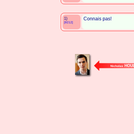
1)
Connais pas!
[9212]
HOU
Nicholas