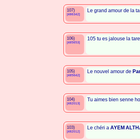
107)
Le grand amour de la ta
[486342]
106)
105 tu es jalouse la tare
[485653]
105)
Le nouvel amour de
Pa
[485642]
104)
Tu aimes bien senne hou
[482013]
103)
Le chéri a
AYEM ALTH
[482012]