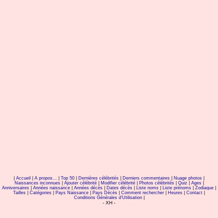
senna hounhanou senna de secret s
|
Accueil
|
A propos...
|
Top 50
|
Dernières célébrités
|
Derniers commentaires
|
Nuage photos
|
Naissances inconnues
|
Ajouter célébrité
|
Modifier célébrité
|
Photos célébrités
|
Quiz
|
Ages
|
Anniversaires
|
Années naissance
|
Années décès
|
Dates décès
|
Liste noms
|
Liste prénoms
|
Zodiaque
|
Tailles
|
Catégories
|
Pays Naissance
|
Pays Décès
|
Comment rechercher
|
Heures
|
Contact
|
Conditions Générales d'Utilisation
|
- XH -