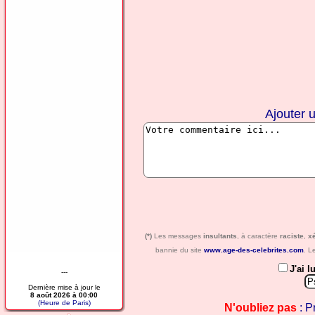
Ajouter 
(*)
Les messages
insultants
, à caractère
raciste
,
x
bannie du site
www.age-des-celebrites.com
. L
J'ai l
---
Dernière mise à jour le
8 août 2026 à 00:00
(Heure de Paris)
N'oubliez pas
: P