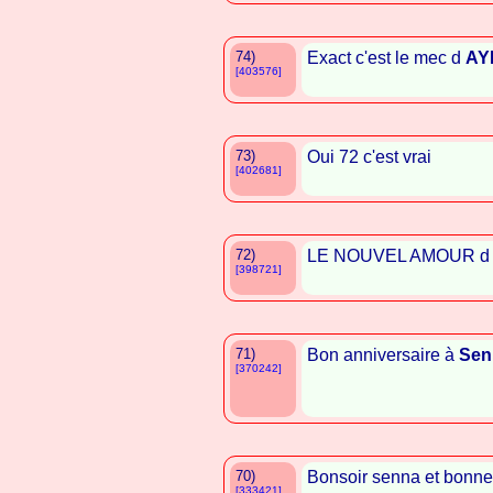
74)
Exact c'est le mec d
AY
[403576]
73)
Oui 72 c'est vrai
[402681]
72)
LE NOUVEL AMOUR 
[398721]
71)
Bon anniversaire à
Sen
[370242]
70)
Bonsoir senna et bonne 
[333421]