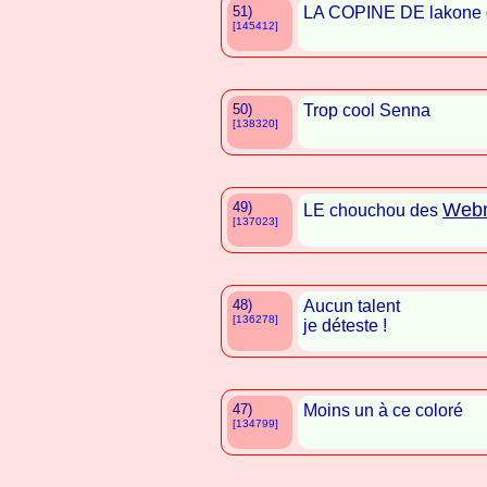
51)
LA COPINE DE lakone 
[145412]
50)
Trop cool Senna
[138320]
49)
Webm
LE chouchou des
[137023]
48)
Aucun talent
[136278]
je déteste !
47)
Moins un à ce coloré
[134799]