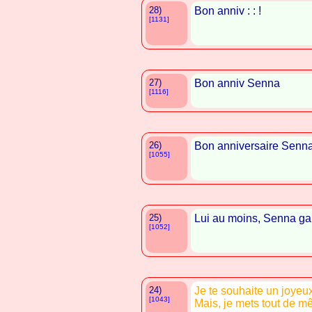
28)
Bon anniv : : !
[1131]
27)
Bon anniv Senna
[1116]
26)
Bon anniversaire Senn
[1055]
25)
Lui au moins, Senna gar
[1052]
24)
Je te souhaite un joyeu
[1043]
Mais, je mets tout de m