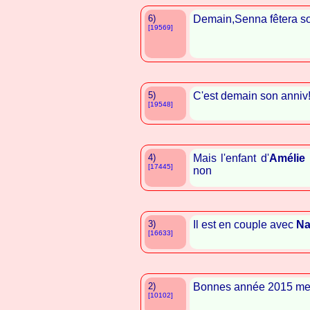
6)
Demain,Senna fêtera so
[19569]
5)
C'est demain son anniv
[19548]
4)
Mais l'enfant d'
Amélie
[17445]
non
3)
Il est en couple avec
Na
[16633]
2)
Bonnes année 2015 meil
[10102]