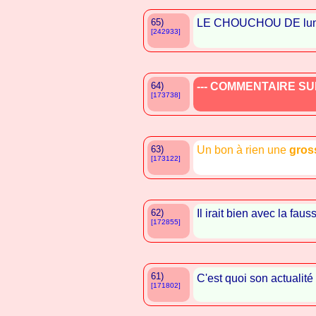
65)
LE CHOUCHOU DE lu
[242933]
64)
--- COMMENTAIRE SUP
[173738]
63)
Un bon à rien une
gros
[173122]
62)
Il irait bien avec la fau
[172855]
61)
C'est quoi son actualit
[171802]