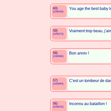
60)
You age the best baby 
[168056]
59)
Vraiment trop beau, j'ai
[166973]
58)
Bon anniv !
[166886]
57)
C'est un tombeur de d
[166885]
56)
Inconnu au bataillon !
[166620]