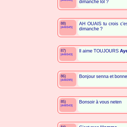
dimanche lol ?
88)
AH OUAIS tu crois c'es
[449345]
dimanche ?
87)
Il aime TOUJOURS
Aye
[449343]
86)
Bonjour senna et bonne
[449295]
85)
Bonsoir à vous neten
[448543]