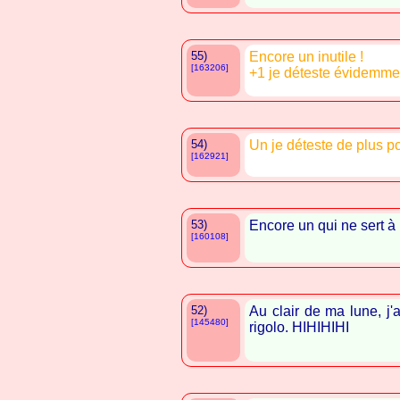
55)
Encore un inutile !
[163206]
+1 je déteste évidemmen
54)
Un je déteste de plus 
[162921]
53)
Encore un qui ne sert à
[160108]
52)
Au clair de ma lune, j'a
[145480]
rigolo. HIHIHIHI