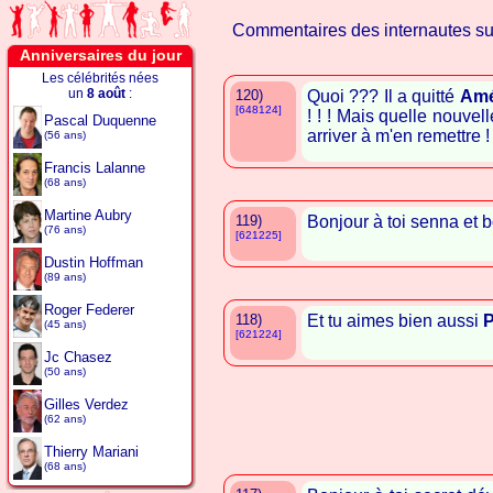
Commentaires des internautes s
Anniversaires du jour
Les célébrités nées
un
8 août
:
120)
Quoi ??? Il a quitté
Amé
[648124]
! ! ! Mais quelle nouvel
Pascal Duquenne
arriver à m'en remettre ! 
(56 ans)
Francis Lalanne
(68 ans)
Martine Aubry
119)
Bonjour à toi senna et b
(76 ans)
[621225]
Dustin Hoffman
(89 ans)
Roger Federer
118)
Et tu aimes bien aussi
P
(45 ans)
[621224]
Jc Chasez
(50 ans)
Gilles Verdez
(62 ans)
Thierry Mariani
(68 ans)