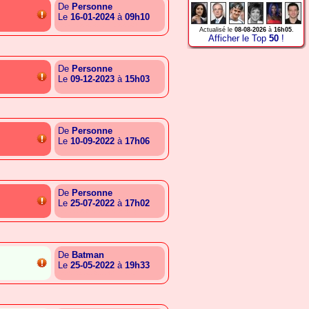
De
Personne
Le
16-01-2024
à
09h10
{A.R.T.A.R.R.E.E.L.A.G.C}
Actualisé le
08-08-2026
à
16h05
.
Afficher le Top
50
!
De
Personne
Le
09-12-2023
à
15h03
{A.I.I.E.A.B.A.E.E.A.C.S}
De
Personne
Le
10-09-2022
à
17h06
{A.T.G.A.B.G.A.G.G.A.S.L}
De
Personne
Le
25-07-2022
à
17h02
{A.T.G.A.B.G.A.G.G.A.S.L}
De
Batman
Le
25-05-2022
à
19h33
{A.S.E.G.C.R.G.A.T.E.B.C}