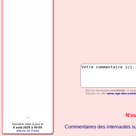
(*)
Les messages
insultants
, à car
bannie du site
www.age-des-celeb
N'ou
---
Dernière mise à jour le
Commentaires des internautes s
8 août 2026 à 00:00
(Heure de Paris)