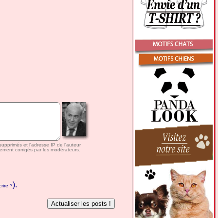
 supprimés et l'adresse IP de l'auteur
ement corrigés par les modérateurs.
).
rire ?