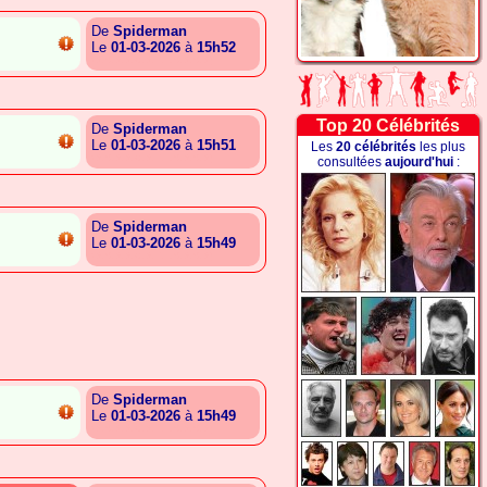
De
Spiderman
Le
01-03-2026
à
15h52
{A.S.A.A.C.A.E.L.S.A.S.A}
Top 20 Célébrités
De
Spiderman
Le
01-03-2026
à
15h51
Les
20 célébrités
les plus
{A.S.A.A.C.A.E.L.S.A.S.A}
consultées
aujourd'hui
:
De
Spiderman
Le
01-03-2026
à
15h49
{A.S.A.A.C.A.E.L.S.A.S.A}
De
Spiderman
Le
01-03-2026
à
15h49
{A.S.A.A.C.A.E.L.S.A.S.A}