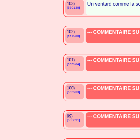
103)
Un ventard comme la so
[560130]
102)
--- COMMENTAIRE SUP
[557080]
101)
--- COMMENTAIRE SUP
[555934]
100)
--- COMMENTAIRE SUP
[555933]
99)
--- COMMENTAIRE SUP
[555031]