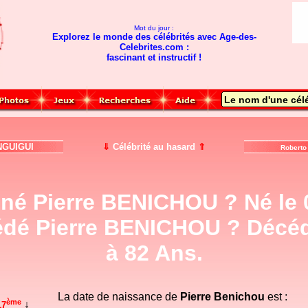
Mot du jour :
Explorez le monde des célébrités avec Age-des-
Celebrites.com :
fascinant et instructif !
GUIGUI
⇓
Célébrité au hasard
⇑
Roberto
né Pierre BENICHOU ? Né le 
dé Pierre BENICHOU ? Décéd
à 82 Ans.
La date de naissance de
Pierre Benichou
est :
ème
↓
17