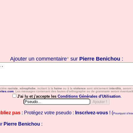
Ajouter un commentaire
*
sur
Pierre Benichou
:
actère
raciste
,
xénophobe
, incitant à la
haine
ou à la
violence
sont strictement
interdits
, seront
rites.com
. Les messages contenant des fautes d'orthographe ou de grammaire seront éventuell
J'ai lu et j'accepte les
Conditions Générales d'Utilisation
.
bliez pas
: Protégez votre pseudo :
Inscrivez-vous
! (
Pourquoi s'insc
ur
Pierre Benichou
: