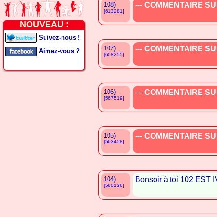
108)
--- COMMENTAIRE SUP
[613281]
NOUVEAU :
Suivez-nous !
107)
--- COMMENTAIRE SUP
Aimez-vous ?
[608255]
106)
--- COMMENTAIRE SUP
[567519]
105)
--- COMMENTAIRE SUP
[563458]
104)
Bonsoir à toi 102 EST 
[560136]