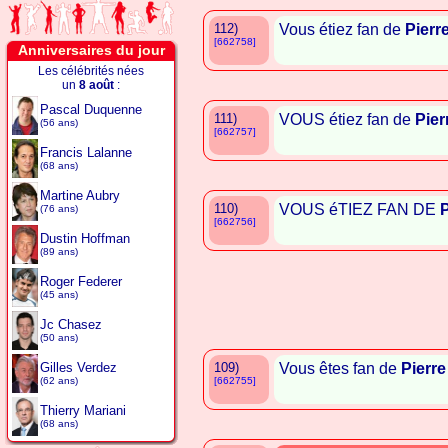
112)
Vous étiez fan de
Pierr
[662758]
Anniversaires du jour
Les célébrités nées
un
8 août
:
Pascal Duquenne
111)
VOUS étiez fan de
Pier
(56 ans)
[662757]
Francis Lalanne
(68 ans)
Martine Aubry
110)
VOUS éTIEZ FAN DE
(76 ans)
[662756]
Dustin Hoffman
(89 ans)
Roger Federer
(45 ans)
Jc Chasez
(50 ans)
Gilles Verdez
109)
Vous êtes fan de
Pierr
(62 ans)
[662755]
Thierry Mariani
(68 ans)