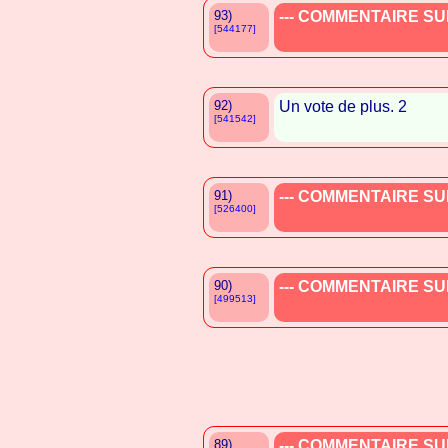
93)
--- COMMENTAIRE SUP
[544177]
92)
Un vote de plus. 2
[541542]
91)
--- COMMENTAIRE SUP
[526400]
90)
--- COMMENTAIRE SUP
[499513]
89)
--- COMMENTAIRE SUP