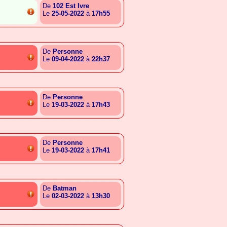
De
102 Est Ivre
Le
25-05-2022
à
17h55
{A.S.A.G.A.S.E.G.A.G.R.C}
De
Personne
Le
09-04-2022
à
22h37
{A.C.I.G.I.B.A.I.G.G.A.G}
De
Personne
Le
19-03-2022
à
17h43
{A.T.R.E.E.B.A.L.S.G.E.C}
De
Personne
Le
19-03-2022
à
17h41
{A.T.R.E.E.B.A.L.S.G.E.C}
De
Batman
Le
02-03-2022
à
13h30
{A.T.B.G.T.L.A.S.A.A.B.A}