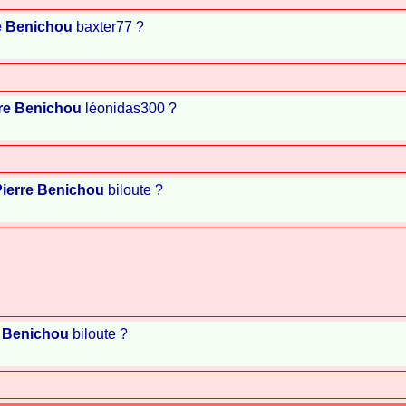
e Benichou
baxter77 ?
re Benichou
léonidas300 ?
Pierre Benichou
biloute ?
e Benichou
biloute ?