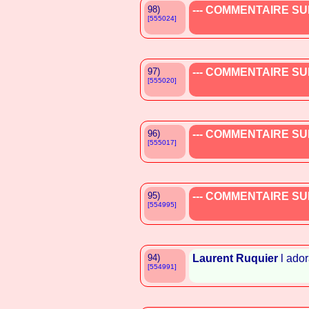
98)
--- COMMENTAIRE SUP
[555024]
97)
--- COMMENTAIRE SUP
[555020]
96)
--- COMMENTAIRE SUP
[555017]
95)
--- COMMENTAIRE SUP
[554995]
94)
Laurent Ruquier
l ador
[554991]