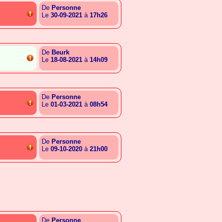
De
Personne
Le
30-09-2021
à
17h26
{A.S.A.G.A.S.E.G.R.G.A.L}
De
Beurk
Le
18-08-2021
à
14h09
{A.A.B.G.T.S.E.A.C.G.R.E}
De
Personne
Le
01-03-2021
à
08h54
{A.S.E.G.L.I.E.G.S.A.C.R}
De
Personne
Le
09-10-2020
à
21h00
{A.A.B.G.T.T.A.S.E.G.C.I}
De
Personne