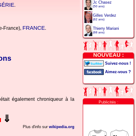
Jc Chasez
GÉRIE
.
(50 ans)
Gilles Verdez
(62 ans)
FRANCE
e-France),
.
Thierry Mariani
(68 ans)
NOUVEAU :
ons
Suivez-nous !
Aimez-vous ?
l était également chroniqueur à la
Publicités :
⇓
u
Plus d'info sur
wikipedia.org