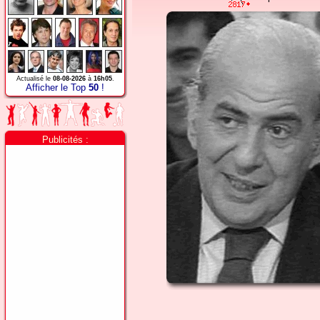
Actualisé le
08-08-2026
à
16h05
.
Afficher le Top
50
!
Publicités :