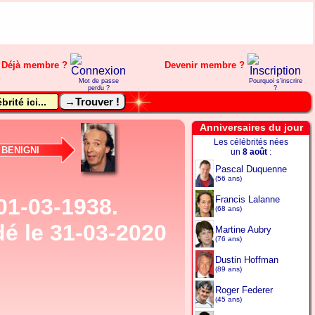
Déjà membre ?
Devenir membre ?
Mot de passe
Pourquoi s'inscrire
perdu ?
?
Anniversaires du jour
Les célébrités nées
BENIGNI
un
8 août
:
Pascal Duquenne
(56 ans)
01-03-1938.
Francis Lalanne
(68 ans)
é le 31-03-2020
Martine Aubry
(76 ans)
Dustin Hoffman
(89 ans)
Roger Federer
(45 ans)