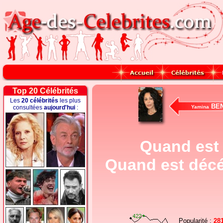
Top 20 Célébrités
Les
20 célébrités
les plus
BEN
consultées
aujourd'hui
:
Yamina
Quand est 
Quand est décé
Popularité :
28