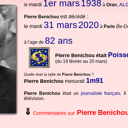
1er mars
1938
mardi
AL
le
à
Oran
,
est décédé :
Pierre Benichou
31 mars
2020
le
mardi
à
Paris
(Île-D
82 ans
à l'age de
Poiss
Pierre Benichou était
(du 19 février au 20 mars)
Quelle était la taille de
Pierre Benichou
?
1m91
Pierre Benichou
mesurait
Pierre Benichou
était un
journaliste
français
. I
télévision.
⇓
Pierre Benicho
Commentaires sur