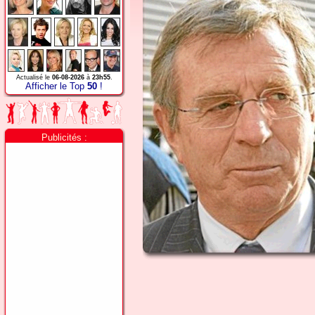
Actualisé le
06-08-2026
à
23h55
.
Afficher le Top
50
!
Publicités :