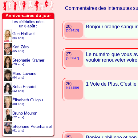
Commentaires des internautes s
Anniversaires du jour
Les célébrités nées
un
6 août
:
28)
Bonjour orange sanguin
[562413]
Geri Halliwell
(54 ans)
Karl Zéro
(65 ans)
27)
Le numéro que vous ave
[505847]
vouloir renouveler votr
Stephanie Kramer
(70 ans)
Marc Lavoine
(64 ans)
26)
1 Vote de Plus, C'est le
Sofia Essaïdi
[484459]
(42 ans)
Élisabeth Guigou
(80 ans)
Bruno Mouron
(72 ans)
Stéphane Peterhansel
(61 ans)
25)
Bonjour philippe et bon