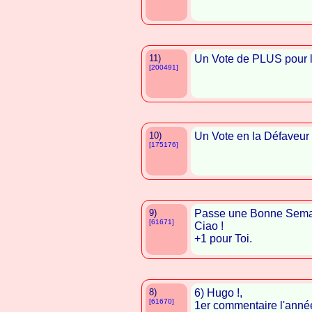
11)
Un Vote de PLUS pour lu
[200491]
10)
Un Vote en la Défaveur
[175176]
9)
Passe une Bonne Sema
[61671]
Ciao !
+1 pour Toi.
8)
6) Hugo !,
[61670]
1er commentaire l'année