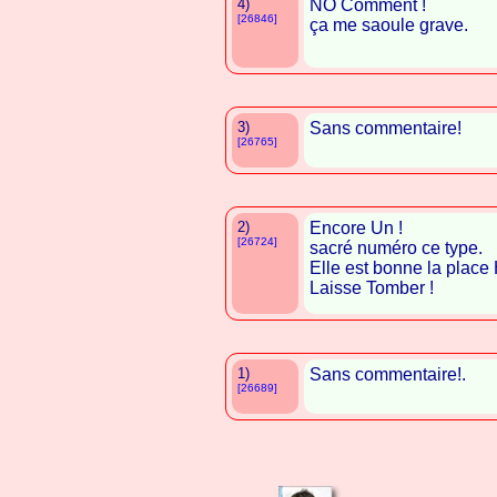
4)
NO Comment !
[26846]
ça me saoule grave.
3)
Sans commentaire!
[26765]
2)
Encore Un !
[26724]
sacré numéro ce type.
Elle est bonne la place 
Laisse Tomber !
1)
Sans commentaire!.
[26689]