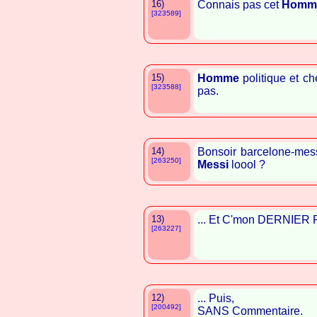
16)
Connais pas cet
Homm
[323589]
15)
Homme
politique et ch
[323588]
pas.
14)
Bonsoir barcelone-mess
[263250]
Messi
loool ?
13)
... Et C'mon DERNIER P
[263227]
12)
... Puis,
[200492]
SANS Commentaire.