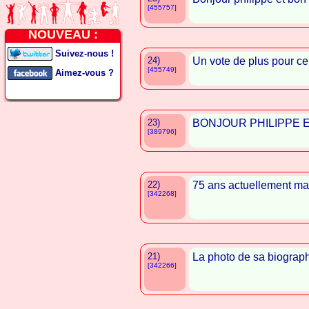
[455757]
NOUVEAU :
Suivez-nous !
24)
Un vote de plus pour ce
[455749]
Aimez-vous ?
23)
BONJOUR PHILIPPE ET 
[389796]
22)
75 ans actuellement mai
[342268]
21)
La photo de sa biograph
[342266]