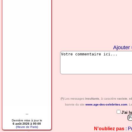
Ajouter
(*)
Les messages
insultants
, à caractère
raciste
,
x
bannie du site
www.age-des-celebrites.com
. L
J'ai l
---
Dernière mise à jour le
6 août 2026 à 00:00
(Heure de Paris)
N'oubliez pas
: P