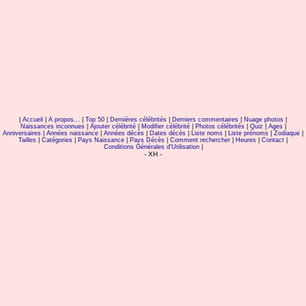
|
Accueil
|
A propos...
|
Top 50
|
Dernières célébrités
|
Derniers commentaires
|
Nuage photos
|
Naissances inconnues
|
Ajouter célébrité
|
Modifier célébrité
|
Photos célébrités
|
Quiz
|
Ages
|
Anniversaires
|
Années naissance
|
Années décès
|
Dates décès
|
Liste noms
|
Liste prénoms
|
Zodiaque
|
Tailles
|
Catégories
|
Pays Naissance
|
Pays Décès
|
Comment rechercher
|
Heures
|
Contact
|
Conditions Générales d'Utilisation
|
- XH -