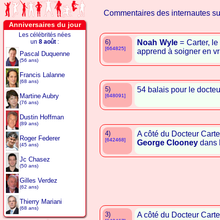
Commentaires des internautes s
Anniversaires du jour
Les célébrités nées
un
8 août
:
6)
Noah Wyle
= Carter, l
[664825]
apprend à soigner en vra
Pascal Duquenne
(56 ans)
Francis Lalanne
(68 ans)
5)
54 balais pour le docte
Martine Aubry
[648091]
(76 ans)
Dustin Hoffman
(89 ans)
4)
A côté du Docteur Carter
Roger Federer
[642468]
George Clooney
dans l
(45 ans)
Jc Chasez
(50 ans)
Gilles Verdez
(62 ans)
Thierry Mariani
(68 ans)
3)
A côté du Docteur Carter