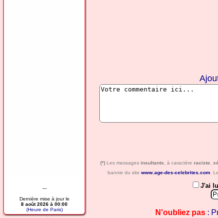
Ajou
(*)
Les messages
insultants
, à caractère
raciste
,
x
bannie du site
www.age-des-celebrites.com
. L
J'ai l
---
Dernière mise à jour le
8 août 2026 à 00:00
(Heure de Paris)
N'oubliez pas
: P