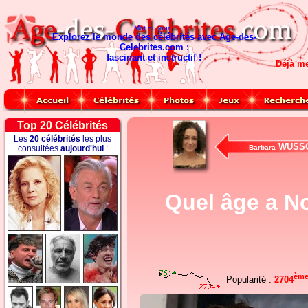
Mot du jour :
Explorez le monde des célébrités avec Age-des-
Celebrites.com :
fascinant et instructif !
Déjà m
Top 20 Célébrités
Les
20 célébrités
les plus
WUSS
consultées
aujourd'hui
:
Barbara
Quel âge a No
èm
Popularité :
2704