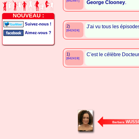
[642467]
George Clooney
.
NOUVEAU :
Suivez-nous !
2)
J'ai vu tous les épisod
[642424]
Aimez-vous ?
1)
C'est le célèbre Docteu
[642419]
WUSS
Barbara