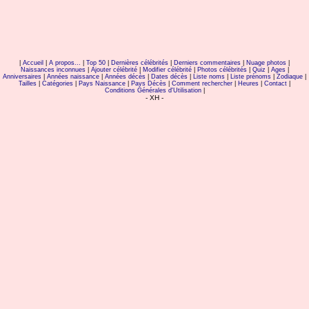
|
Accueil
|
A propos...
|
Top 50
|
Dernières célébrités
|
Derniers commentaires
|
Nuage photos
|
Naissances inconnues
|
Ajouter célébrité
|
Modifier célébrité
|
Photos célébrités
|
Quiz
|
Ages
|
Anniversaires
|
Années naissance
|
Années décès
|
Dates décès
|
Liste noms
|
Liste prénoms
|
Zodiaque
|
Tailles
|
Catégories
|
Pays Naissance
|
Pays Décès
|
Comment rechercher
|
Heures
|
Contact
|
Conditions Générales d'Utilisation
|
- XH -