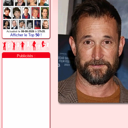
Actualisé le
08-08-2026
à
17h35
.
Afficher le Top
50
!
Publicités :