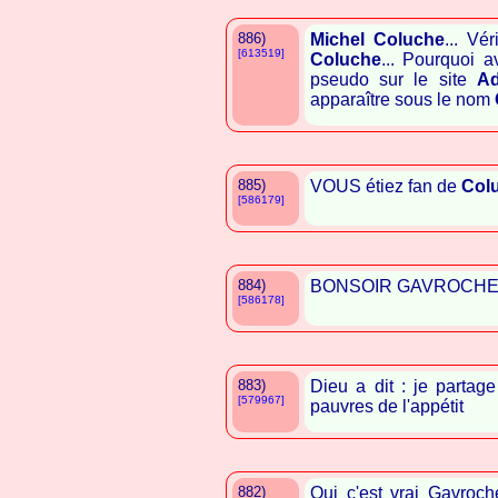
886)
Michel Coluche
... Vé
[613519]
Coluche
... Pourquoi 
pseudo sur le site
A
apparaître sous le nom
885)
VOUS étiez fan de
Col
[586179]
884)
BONSOIR GAVROCHE vo
[586178]
883)
Dieu a dit : je partage
[579967]
pauvres de l'appétit
882)
Oui c'est vrai Gavroch