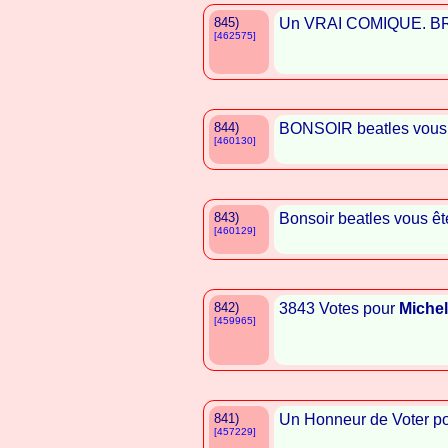
845)
Un VRAI COMIQUE. 
[462575]
844)
BONSOIR beatles vous ê
[460130]
843)
Bonsoir beatles vous ête
[460129]
842)
3843 Votes pour
Miche
[459965]
841)
Un Honneur de Voter p
[457229]