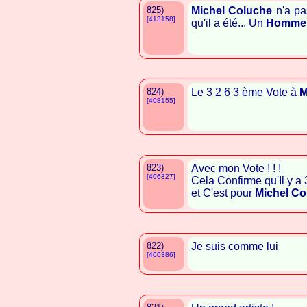
825)
Michel Coluche
n'a pa
[413158]
qu'il a été... Un
Homme
824)
Le 3 2 6 3 ème Vote à
M
[408155]
823)
Avec mon Vote ! ! !
[406327]
Cela Confirme qu'Il y a
et C'est pour
Michel Co
822)
Je suis comme lui
[400386]