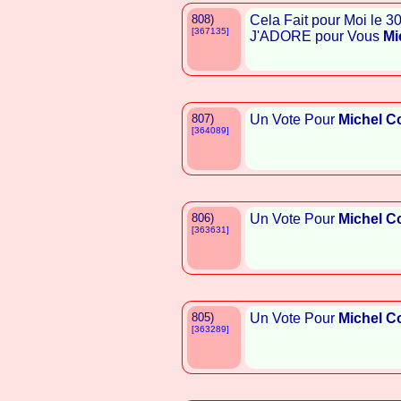
808)
Cela Fait pour Moi le 
[367135]
J'ADORE pour Vous
Mi
807)
Un Vote Pour
Michel C
[364089]
806)
Un Vote Pour
Michel C
[363631]
805)
Un Vote Pour
Michel C
[363289]