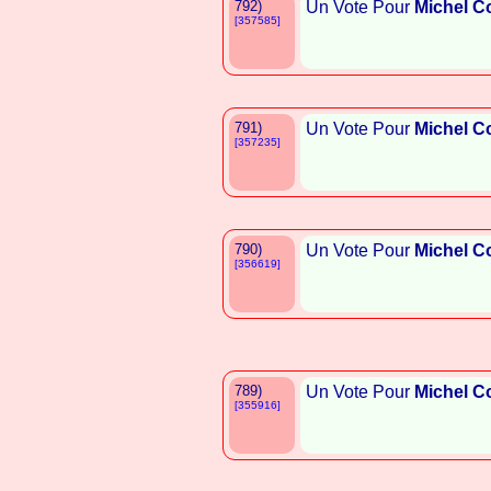
792)
Un Vote Pour
Michel C
[357585]
791)
Un Vote Pour
Michel C
[357235]
790)
Un Vote Pour
Michel C
[356619]
789)
Un Vote Pour
Michel C
[355916]