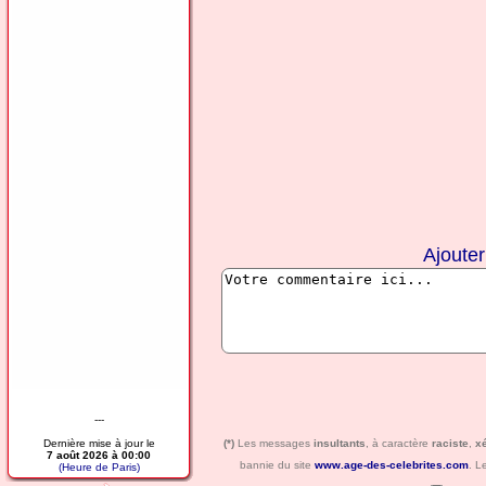
Ajoute
---
Dernière mise à jour le
(*)
Les messages
insultants
, à caractère
raciste
,
x
7 août 2026 à 00:00
bannie du site
www.age-des-celebrites.com
. L
(Heure de Paris)