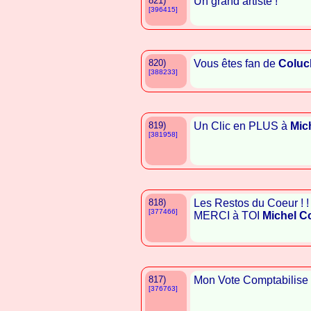
821)
Un grand artiste !
[396415]
820)
Vous êtes fan de
Coluc
[388233]
819)
Un Clic en PLUS à
Mic
[381958]
818)
Les Restos du Coeur ! ! ! 
[377466]
MERCI à TOI
Michel C
817)
Mon Vote Comptabilis
[376763]