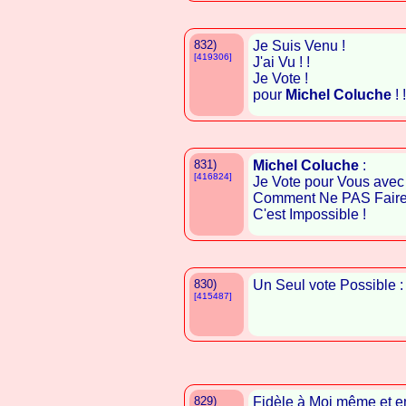
832)
Je Suis Venu !
[419306]
J'ai Vu ! !
Je Vote !
pour
Michel Coluche
! !
831)
Michel Coluche
:
[416824]
Je Vote pour Vous avec 
Comment Ne PAS Faire Au
C'est Impossible !
830)
Un Seul vote Possible 
[415487]
829)
Fidèle à Moi même et e