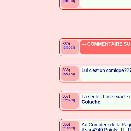
[536018]
869)
--- COMMENTAIRE SUP
[533593]
868)
Lui c'est un comique???
[524173]
867)
La seule chose exacte da
[523969]
Coluche
.
866)
Au Compteur de la Pag
[518483]
Il y a 4340 Points ! ! ! ! ! 