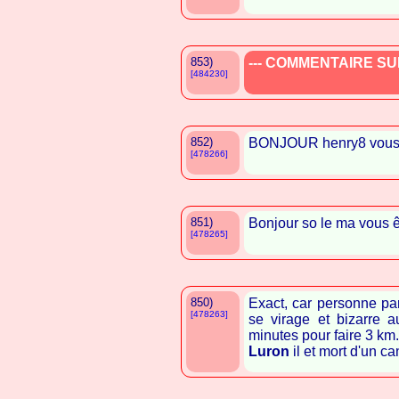
853)
--- COMMENTAIRE SUP
[484230]
852)
BONJOUR henry8 vous 
[478266]
851)
Bonjour so le ma vous 
[478265]
850)
Exact, car personne par
[478263]
se virage et bizarre 
minutes pour faire 3 km
Luron
il et mort d'un ca