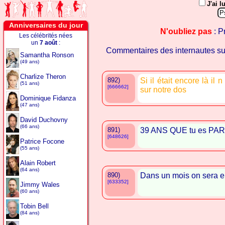
J'ai l
Anniversaires du jour
N'oubliez pas
: P
Les célébrités nées
un
7 août
:
Commentaires des internautes s
Samantha Ronson
(49 ans)
Charlize Theron
892)
Si il était encore là il 
(51 ans)
[666662]
sur notre dos
Dominique Fidanza
(47 ans)
David Duchovny
(66 ans)
891)
39 ANS QUE tu es PAR
[648626]
Patrice Focone
(55 ans)
Alain Robert
(64 ans)
890)
Dans un mois on sera en
[633352]
Jimmy Wales
(60 ans)
Tobin Bell
(84 ans)