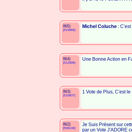
865)
Michel Coluche
: C'est 
[515866]
864)
Une Bonne Action en F
[512996]
863)
1 Vote de Plus, C'est le
[510837]
862)
Je Suis Présent sur cet
[509136]
par un Vote J'ADORE ce