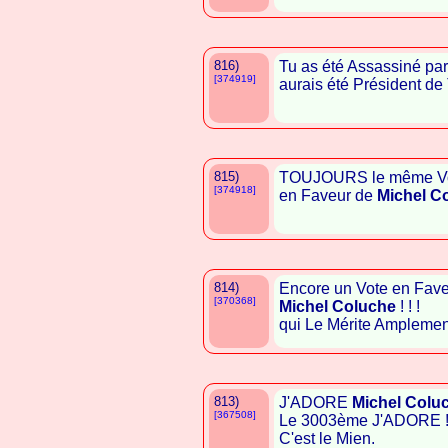
816)
Tu as été Assassiné pa
[374919]
aurais été Président d
815)
TOUJOURS le même Vot
[374918]
en Faveur de
Michel C
814)
Encore un Vote en Faveu
[370368]
Michel Coluche
! ! !
qui Le Mérite Amplement ! 
813)
J'ADORE
Michel Colu
[367508]
Le 3003ème J'ADORE 
C'est le Mien.