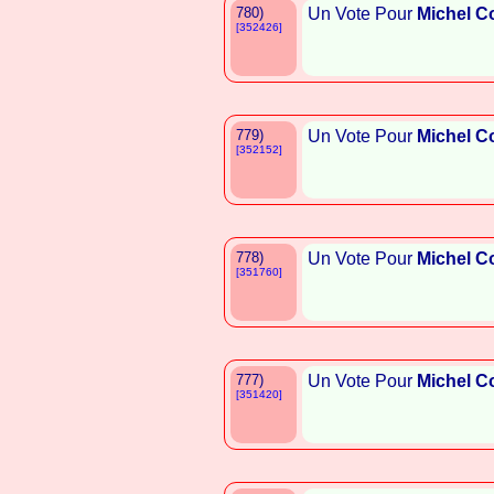
780)
Un Vote Pour
Michel C
[352426]
779)
Un Vote Pour
Michel C
[352152]
778)
Un Vote Pour
Michel C
[351760]
777)
Un Vote Pour
Michel C
[351420]