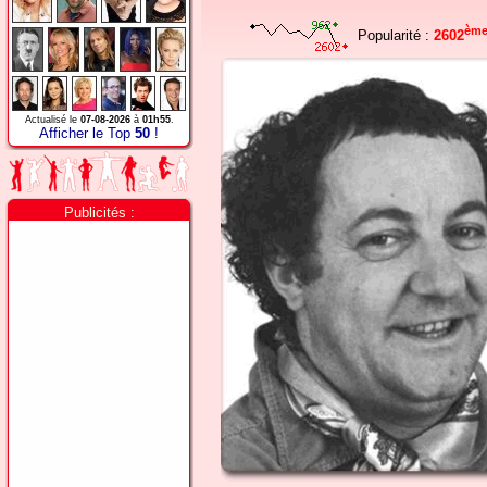
èm
Popularité :
2602
Actualisé le
07-08-2026
à
01h55
.
Afficher le Top
50
!
Publicités :