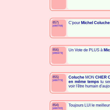
857)
C'pour
Michel Coluche
[489758]
856)
Un Vote de PLUS à
Mic
[488473]
855)
Coluche
MON
CHER
[486773]
en même temps
tu ser
voir l'être humain d'aujo
854)
Toujours LUI le meilleur
[486765]