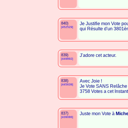
840)
Je Justifie mon Vote po
[452529]
qui Résulte d'un 3801è
839)
J'adore cet acteur.
[449892]
838)
Avec Joie !
[445639]
Je Vote SANS Relâche
3758 Votes a cet Instant ! !
837)
Juste mon Vote à
Miche
[439086]