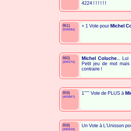
4224 ! ! ! ! ! !
861)
+ 1 Vote pour
Michel C
[508384]
860)
Michel Coluche
... Lui
[495274]
Petit jeu de mot mais
contraire !
859)
1""" Vote de PLUS à
Mi
[493867]
858)
Un Vote à L'Unisson p
[490916]