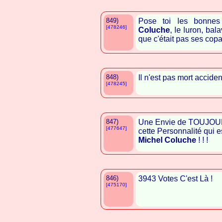
849)
Pose toi les bonnes
[478246]
Coluche
, le luron, bal
que c'était pas ses cop
848)
Il n'est pas mort acciden
[478245]
847)
Une Envie de TOUJOUR
[477647]
cette Personnalité qui e
Michel Coluche
! ! !
846)
3943 Votes C'est Là !
[475170]