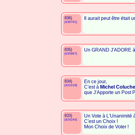
836)
Il aurait peut être était
[436761]
835)
Un GRAND J'ADORE 
[435967]
834)
En ce jour,
[431018]
C'est à
Michel Coluch
que J'Apporte un Post Pos
833)
Un Vote à L'Unanimité 
[424244]
C'est un Choix !
Mon Choix de Voter !