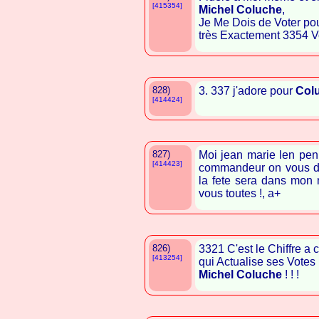
[415354]
Michel Coluche
,
Je Me Dois de Voter pou
très Exactement 3354 V
828)
3. 337 j'adore pour
Col
[414424]
827)
Moi jean marie len pen 
[414423]
commandeur on vous do
la fete sera dans mon 
vous toutes !, a+
826)
3321 C'est le Chiffre a
[413254]
qui Actualise ses Votes 
Michel Coluche
! ! !