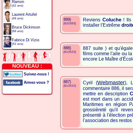
Ramon
(42 ans)
Laurent Artufel
(49 ans)
889)
Reviens
Coluche
! Ils
[620383]
installer l'Extrême
droit
Bruce Dickinson
(68 ans)
Fabrice Di Vizio
(52 ans)
888)
887 suite ) et qu'éga
[613523]
films comme l'aile ou la
encore Le Maître d'Écol
NOUVEAU :
Suivez-nous !
887)
Webmaster
Aimez-vous ?
Cyril (
), 
[613522]
commentaire 886, il sera
mettre en description
C
est mort dans un acci
Maritimes en région P
grossièreté qu'il reve
présenté à l'élection pr
l'association des restos