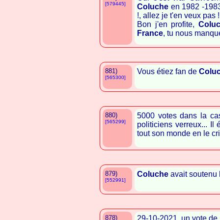
[579445]
Coluche
en 1982 -1983 
!, allez je t'en veux pas !
Bon j'en profite,
Colu
France
, tu nous manque
881)
Vous étiez fan de
Colu
[565300]
880)
5000 votes dans la ca
[565299]
politiciens verreux... Il
tout son monde en le cria
879)
Coluche
avait soutenu
[552991]
878)
29-10-2021, un vote de 