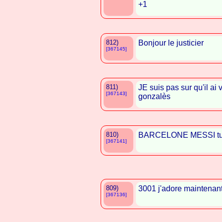
+1
812)
Bonjour le justicier
[367145]
811)
JE suis pas sur qu'il ai
[367143]
gonzalès
810)
BARCELONE MESSI tu 
[367141]
809)
3001 j'adore maintenant
[367136]