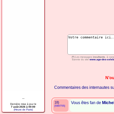
(*)
Les messages
insultants
, à car
bannie du site
www.age-des-celeb
N'ou
Commentaires des internautes s
---
18)
Vous êtes fan de
Miche
Dernière mise à jour le
[588755]
7 août 2026 à 00:00
(Heure de Paris)