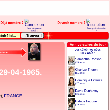
Déjà membre ?
Devenir membre ?
Mot de passe
Pourquoi s'inscrire
perdu ?
?
Anniversaires du jour
Les célébrités nées
terbean
un
7 août
:
Samantha Ronson
(49 ans)
 29-04-1965.
Charlize Theron
(51 ans)
Dominique Fidanza
(47 ans)
David Duchovny
(66 ans)
FRANCE
),
.
Patrice Focone
(55 ans)