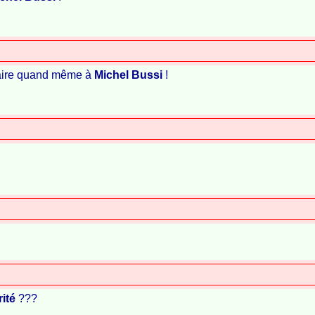
saire quand même à
Michel Bussi
!
ité
???