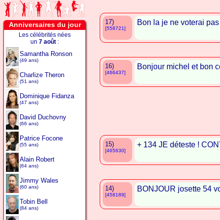
17)
Bon la je ne voterai pas
Anniversaires du jour
[558721]
Les célébrités nées
un
7 août
:
Samantha Ronson
(49 ans)
16)
Bonjour michel et bon 
[466437]
Charlize Theron
(51 ans)
Dominique Fidanza
(47 ans)
David Duchovny
(66 ans)
Patrice Focone
15)
+ 134 JE déteste ! CON
(55 ans)
[465630]
Alain Robert
(64 ans)
Jimmy Wales
(60 ans)
14)
BONJOUR josette 54 vou
[458189]
Tobin Bell
(84 ans)