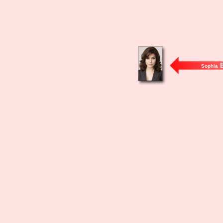
B
Sophia
michel bussi