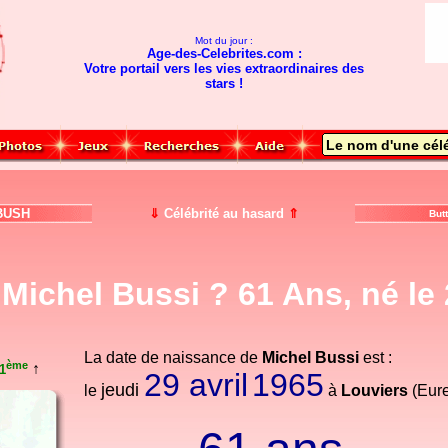
Mot du jour :
Age-des-Celebrites.com :
Votre portail vers les vies extraordinaires des
stars !
USH
⇓
Célébrité au hasard
⇑
But
Michel Bussi ? 61 Ans, né le
La date de naissance de
Michel Bussi
est :
ème
↑
1
29 avril
1965
jeudi
le
à
Louviers
(Eure