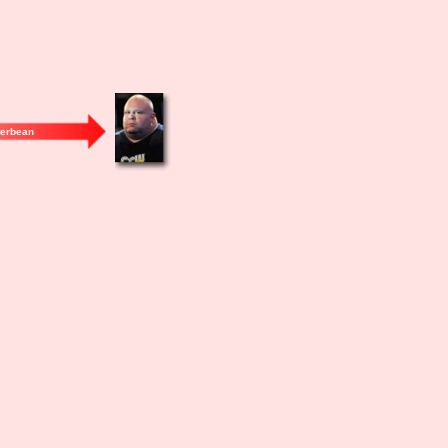
terbean
i bussimichel