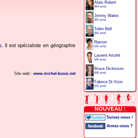
Alain Robert
(64 ans)
Jimmy Wales
(60 ans)
Tobin Bell
(84 ans)
Ramon
s
. Il est spécialiste en géographie
(42 ans)
Laurent Artufel
(49 ans)
Bruce Dickinson
(68 ans)
Site web :
www.michel-bussi.net
Fabrice Di Vizio
(52 ans)
NOUVEAU :
Suivez-nous !
Aimez-vous ?