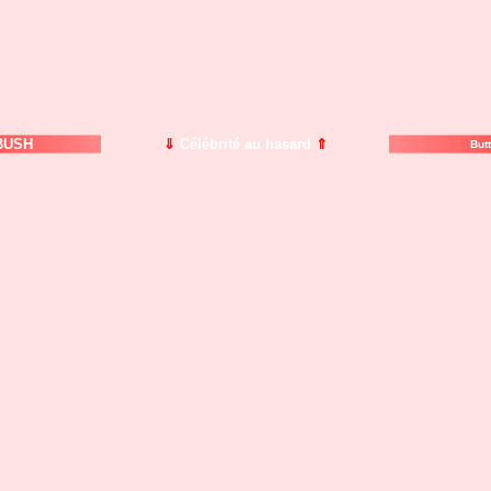
USH
⇓
Célébrité au hasard
⇑
But
Scientifique (Politologue) - Artiste (Auteur) - Scientifique (Professeur)
 Michel Bussit Michell Bussid Michel Bussie Michelle Bussi Michel Bussis Michel Bussis michelbuss