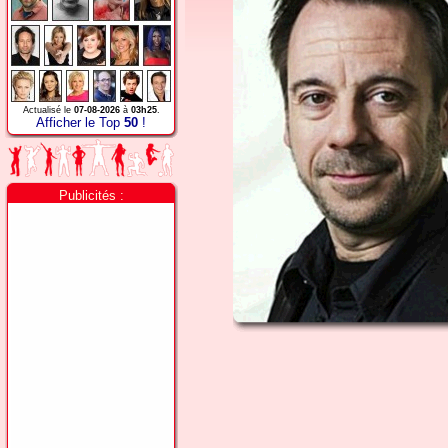
Actualisé le
07-08-2026
à
03h25
.
Afficher le Top
50
!
Publicités :