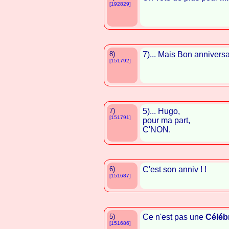
[192829]
8)
7)... Mais Bon anniver
[151792]
7)
5)... Hugo,
[151791]
pour ma part,
C'NON.
6)
C'est son anniv ! !
[151687]
5)
Ce n'est pas une
Célébr
[151686]