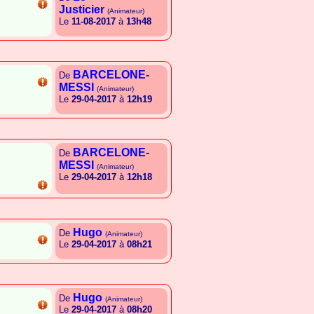
Justicier
(Animateur)
Le
11-08-2017
à
13h48
{G.I.T.G.S.R.G.A.E.A.B.I}
BARCELONE-
De
MESSI
(Animateur)
Le
29-04-2017
à
12h19
{A.T.E.E.C.L.G.R.L.E.C.E}
BARCELONE-
De
MESSI
(Animateur)
Le
29-04-2017
à
12h18
{A.T.E.E.C.L.G.R.L.E.C.E}
Hugo
De
(Animateur)
Le
29-04-2017
à
08h21
{A.I.I.G.B.C.A.E.L.A.B.B}
Hugo
De
(Animateur)
Le
29-04-2017
à
08h20