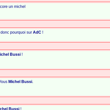
ncore un michel
u, donc pourquoi sur
AdC
!
ichel Bussi
!
 Vous
Michel Bussi
.
chel Bussi
!