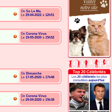
De
So Le Ma.
Le
29-04-2022
à
12h51
{A.S.A.G.E.B.G.I.B.G.G.R}
De
Corona Virus
Le
19-05-2020
à
15h52
{G.A.S.E.G.L.A.G.G.A.G.I}
Top 20 Célébrités
De
Dimanche
Les
20 célébrités
les plus
Le
17-05-2020
à
17h48
consultées
aujourd'hui
:
{G.C.S.A.E.T.E.G.S.G.G.T}
De
Corona Virus
Le
29-04-2020
à
15h38
{A.T.R.E.E.E.A.L.A.A.B.R}