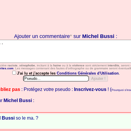
Ajouter un commentaire
*
sur
Michel Bussi
:
actère
raciste
,
xénophobe
, incitant à la
haine
ou à la
violence
sont strictement
interdits
, seront
rites.com
. Les messages contenant des fautes d'orthographe ou de grammaire seront éventuell
J'ai lu et j'accepte les
Conditions Générales d'Utilisation
.
bliez pas
: Protégez votre pseudo :
Inscrivez-vous
! (
Pourquoi s'insc
ur
Michel Bussi
:
l Bussi
so le ma. ?