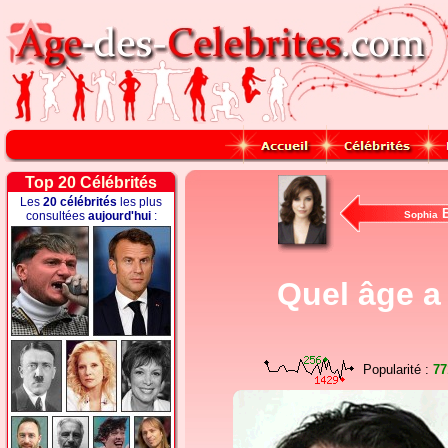
Top 20 Célébrités
Les
20 célébrités
les plus
B
consultées
aujourd'hui
:
Sophia
Quel âge a 
Popularité :
77