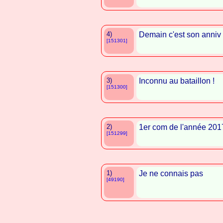
4)
Demain c'est son anniv 
[151301]
3)
Inconnu au bataillon !
[151300]
2)
1er com de l'année 2017
[151299]
1)
Je ne connais pas
[49190]