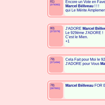
81)
Encore un Vote en Faveu
[374392]
Marcel Béliveau
! ! !
qui Le Mérite Amplement ! 
80)
J'ADORE
Marcel Béliv
[372079]
Le 929ème J'ADORE !
C'est le Mien.
+1
79)
Cela Fait pour Moi le 
[371494]
J'ADORE pour Vous
Ma
78)
Marcel Béliveau
FOR Ev
[367681]