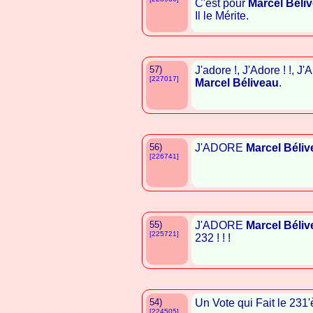
C'est pour
Marcel Béli
Il le Mérite.
57)
J'adore !, J'Adore ! !, J'
[227017]
Marcel Béliveau
.
56)
J'ADORE
Marcel Béliv
[226741]
55)
J'ADORE
Marcel Béliv
[225721]
232 ! ! !
54)
Un Vote qui Fait le 23
[224505]