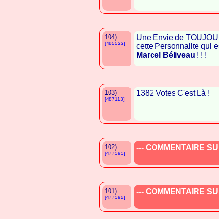
104)
Une Envie de TOUJOUR
[495523]
cette Personnalité qui e
Marcel Béliveau
! ! !
103)
1382 Votes C'est Là !
[487113]
102)
--- COMMENTAIRE SUP
[477393]
101)
--- COMMENTAIRE SUP
[477392]