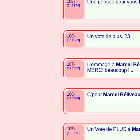
109)
Une pensée pour vous
[547874]
108)
Un vote de plus. 23
[541563]
107)
Hommage à
Marcel Bé
[523567]
MERCI beaucoup !...
106)
C'pour
Marcel Bélivea
[513209]
105)
Un Vote de PLUS à
Mar
[508611]