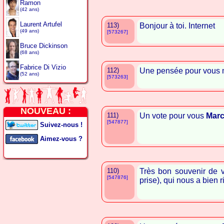
Ramon
(42 ans)
Laurent Artufel
113)
Bonjour à toi. Internet
(49 ans)
[573267]
Bruce Dickinson
(68 ans)
Fabrice Di Vizio
112)
Une pensée pour vous 
(52 ans)
[573263]
NOUVEAU :
111)
Un vote pour vous
Marc
[547877]
Suivez-nous !
Aimez-vous ?
110)
Très bon souvenir de v
[547876]
prise), qui nous a bien ri