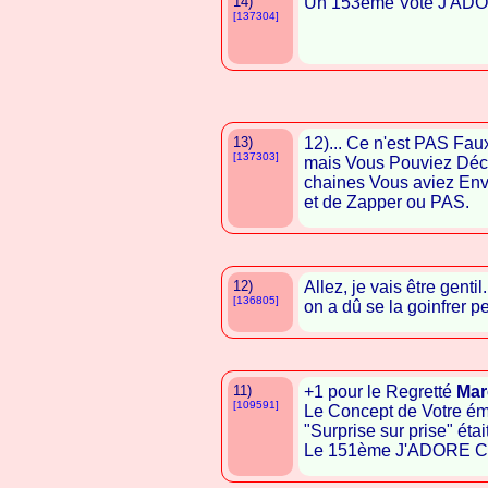
14)
Un 153ème Vote J'AD
[137304]
13)
12)... Ce n'est PAS Fau
[137303]
mais Vous Pouviez Déci
chaines Vous aviez Envi
et de Zapper ou PAS.
12)
Allez, je vais être genti
[136805]
on a dû se la goinfrer 
11)
+1 pour le Regretté
Mar
[109591]
Le Concept de Votre ém
"Surprise sur prise" éta
Le 151ème J'ADORE C'es