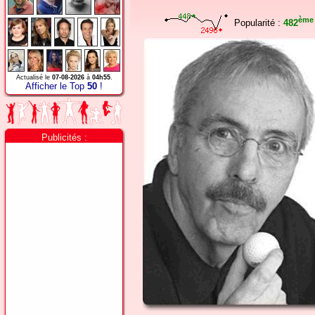
ème
Popularité :
482
Actualisé le
07-08-2026
à
04h55
.
Afficher le Top
50
!
Publicités :