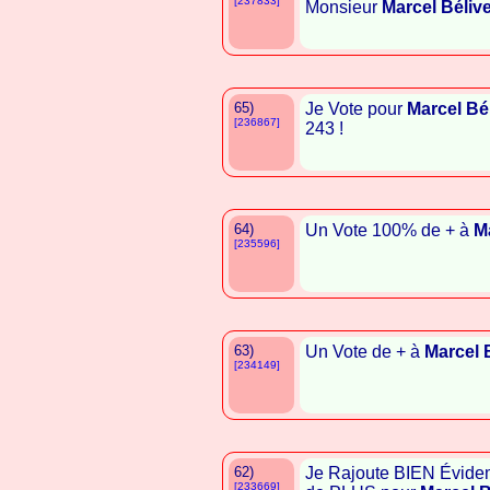
[237833]
Monsieur
Marcel Béliv
65)
Je Vote pour
Marcel Bé
[236867]
243 !
64)
Un Vote 100% de + à
M
[235596]
63)
Un Vote de + à
Marcel 
[234149]
62)
Je Rajoute BIEN Évide
[233669]