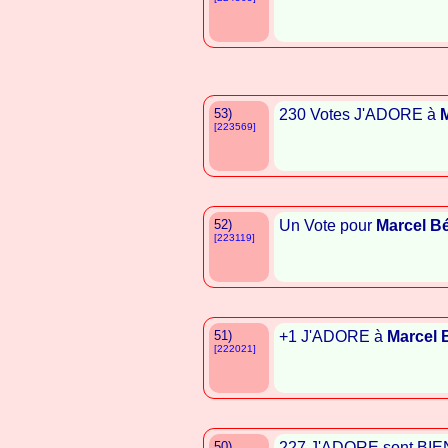
53)
230 Votes J'ADORE à
M
[223569]
52)
Un Vote pour
Marcel Bé
[223119]
51)
+1 J'ADORE à
Marcel 
[222021]
50)
227 J'ADORE sont BIEN M