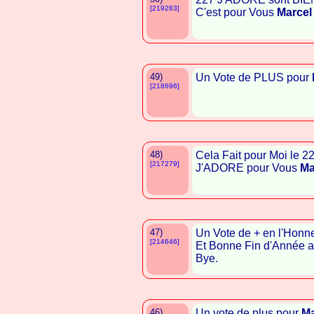
[219283]
C'est pour Vous
Marcel
49)
Un Vote de PLUS pour
[218696]
48)
Cela Fait pour Moi le 
[217279]
J'ADORE pour Vous
Ma
47)
Un Vote de + en l'Honn
[214646]
Et Bonne Fin d'Année a
Bye.
46)
Un vote de plus pour
Ma