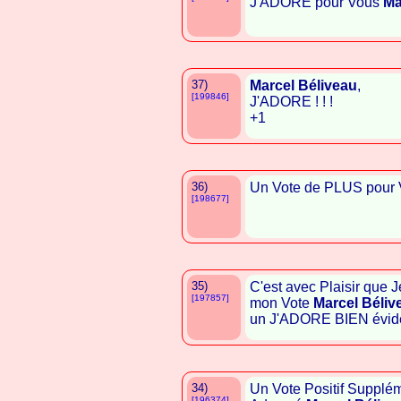
J'ADORE pour Vous
Ma
37)
Marcel Béliveau
,
[199846]
J'ADORE ! ! !
+1
36)
Un Vote de PLUS pour
[198677]
35)
C'est avec Plaisir que
[197857]
mon Vote
Marcel Béliv
un J'ADORE BIEN évide
34)
Un Vote Positif Supplé
[196374]