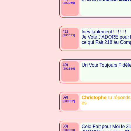
[203956]
41)
Inévitablement ! ! ! ! ! !
[203523]
Je Vote J'ADORE pour
ce qui Fait 218 au Comp
40)
Un Vote Toujours Fidèl
[201886]
39)
Christophe
tu réponds 
[200852]
es
38)
Cela Fait pour Moi le 
[200850]