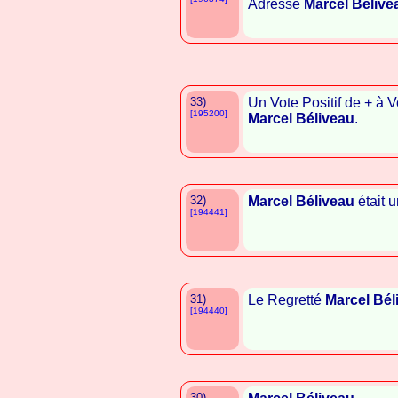
Adressé
Marcel Bélive
33)
Un Vote Positif de + à 
[195200]
Marcel Béliveau
.
32)
Marcel Béliveau
était u
[194441]
31)
Le Regretté
Marcel Bél
[194440]
30)