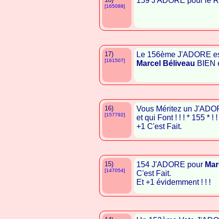
159 J'ADORE pour le R
[165088]
17)
Le 156ème J'ADORE es
[161507]
Marcel Béliveau
BIEN é
16)
Vous Méritez un J'AD
[157792]
et qui Font ! ! ! * 155 * ! ! 
+1 C'est Fait.
15)
154 J'ADORE pour
Mar
[147054]
C'est Fait.
Et +1 évidemment ! ! !