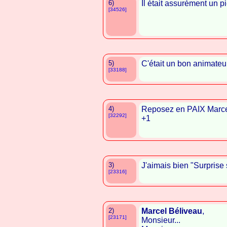
6)
Il était assurément un p
[34526]
5)
C'était un bon animateu
[33188]
4)
Reposez en PAIX Marce
[32292]
+1
3)
J'aimais bien "Surprise 
[23316]
2)
Marcel Béliveau
,
[23171]
Monsieur...