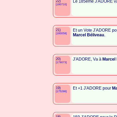
22)
Le 185ème J'ADORE v
[180710]
21)
Et un Vote J'ADORE pou
[180058]
Marcel Béliveau
.
20)
J'ADORE, Va à
Marcel 
[179073]
19)
Et +1 J'ADORE pour
Ma
[175296]
18)