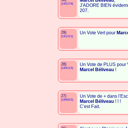
Marcel Béliveau
,
[192279]
J'ADORE BIEN évidemme
207.
29)
Un Vote Vert pour
Marce
[191221]
28)
Un Vote de PLUS pour 
[189123]
Marcel Béliveau
!
27)
Un Vote de + dans l'Esc
[186823]
Marcel Béliveau
! ! !
C'est Fait.