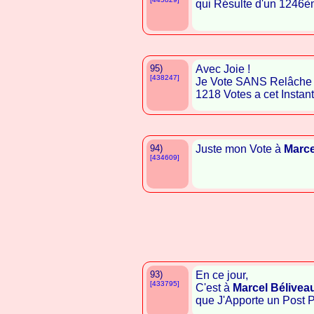
qui Résulte d'un 1246è
95)
Avec Joie !
[438247]
Je Vote SANS Relâche
1218 Votes a cet Instant ! !
94)
Juste mon Vote à
Marce
[434609]
93)
En ce jour,
[433795]
C'est à
Marcel Bélivea
que J'Apporte un Post Pos