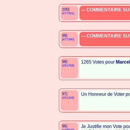
100)
--- COMMENTAIRE SUP
[477391]
99)
--- COMMENTAIRE SUP
[477390]
98)
1265 Votes pour
Marcel
[451766]
97)
Un Honneur de Voter p
[451348]
96)
Je Justifie mon Vote po
[445829]