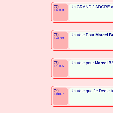
77)
Un GRAND J'ADORE 
[366090]
76)
Un Vote Pour
Marcel B
[341719]
75)
Un Vote pour
Marcel Bé
[318025]
74)
Un Vote que Je Dédie 
[304827]