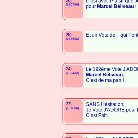
26)
C'est avec Plaisir que
[185786]
pour
Marcel Béliveau
!
25)
Et un Vote de + qui Font
[184662]
24)
Le 192ème Vote J'ADO
[183442]
Marcel Béliveau
,
C'est de ma part !
23)
SANS Hésitation,
[181866]
Je Vote J'ADORE pour
C'est Fait.