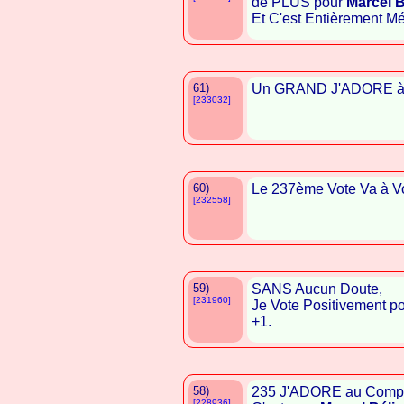
de PLUS pour
Marcel B
Et C'est Entièrement Mér
61)
Un GRAND J'ADORE 
[233032]
60)
Le 237ème Vote Va à 
[232558]
59)
SANS Aucun Doute,
[231960]
Je Vote Positivement p
+1.
58)
235 J'ADORE au Compt
[228936]