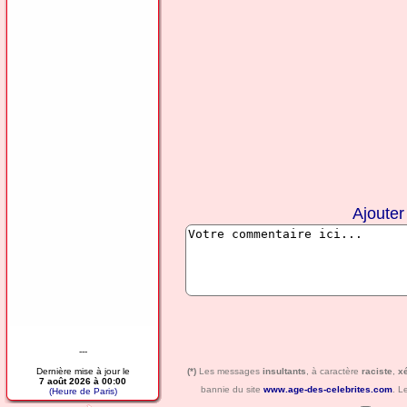
Ajoute
---
Dernière mise à jour le
(*)
Les messages
insultants
, à caractère
raciste
,
x
7 août 2026 à 00:00
bannie du site
www.age-des-celebrites.com
. L
(Heure de Paris)