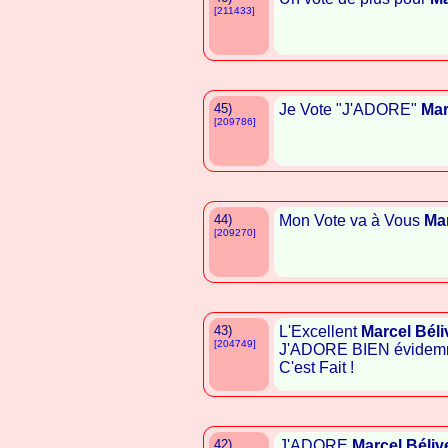
[211433]
45)
Je Vote "J'ADORE"
Mar
[209786]
44)
Mon Vote va à Vous
Mar
[209270]
43)
L'Excellent
Marcel Bél
[204749]
J'ADORE BIEN évidemm
C'est Fait !
42)
J'ADORE
Marcel Béliv