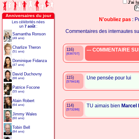
J'ai l
Anniversaires du jour
N'oubliez pas
: P
Les célébrités nées
un
7 août
:
Commentaires des internautes s
Samantha Ronson
(49 ans)
Charlize Theron
116)
--- COMMENTAIRE SUP
(51 ans)
[636707]
Dominique Fidanza
(47 ans)
David Duchovny
115)
Une pensée pour lui
(66 ans)
[579418]
Patrice Focone
(55 ans)
Alain Robert
(64 ans)
114)
TU aimais bien
Marcel 
[573286]
Jimmy Wales
(60 ans)
Tobin Bell
(84 ans)