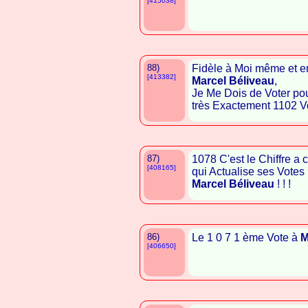
[415038]
88)
Fidèle à Moi même et e
[413382]
Marcel Béliveau
,
Je Me Dois de Voter pou
très Exactement 1102 V
87)
1078 C'est le Chiffre a
[408165]
qui Actualise ses Votes 
Marcel Béliveau
! ! !
86)
Le 1 0 7 1 ème Vote à
M
[406650]