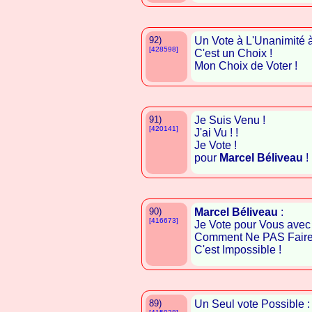
92)
Un Vote à L'Unanimité 
[428598]
C'est un Choix !
Mon Choix de Voter !
91)
Je Suis Venu !
[420141]
J'ai Vu ! !
Je Vote !
pour
Marcel Béliveau
! 
90)
Marcel Béliveau
:
[416673]
Je Vote pour Vous avec 
Comment Ne PAS Faire Au
C'est Impossible !
89)
Un Seul vote Possible 