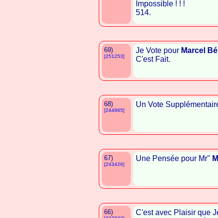
Impossible ! ! !
514.
69)
Je Vote pour
Marcel Bé
[251253]
C'est Fait.
68)
Un Vote Supplémentair
[244965]
67)
Une Pensée pour Mr"
M
[243426]
66)
C'est avec Plaisir que J