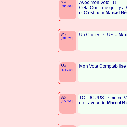
85)
Avec mon Vote ! ! !
[385968]
Cela Confirme qu'Il y a
et C'est pour
Marcel Bé
84)
Un Clic en PLUS à
Mar
[381522]
83)
Mon Vote Comptabilise
[378030]
82)
TOUJOURS le même Vot
[377759]
en Faveur de
Marcel B