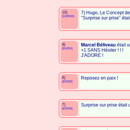
10)
7) Hugo, Le Concept de
[109590]
"Surprise sur prise" éta
9)
Marcel Béliveau
était 
[91850]
+1 SANS Hésiter ! ! !
J'ADORE !
8)
Reposez en paix !
[83558]
7)
Surprise sur prise était
[83556]