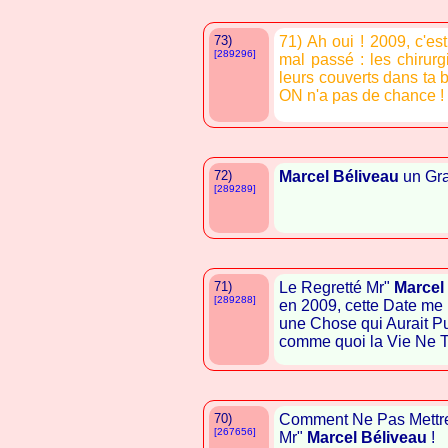
73)
71) Ah oui ! 2009, c'est
[289296]
mal passé : les chirurgi
leurs couverts dans ta bo
ON n'a pas de chance !
72)
Marcel Béliveau
un Gra
[289289]
71)
Le Regretté Mr"
Marcel
[289288]
en 2009, cette Date me
une Chose qui Aurait Pu
comme quoi la Vie Ne Ti
70)
Comment Ne Pas Mettr
[267656]
Mr"
Marcel Béliveau
!