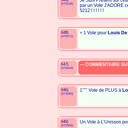
Je Suis Présent sur cet
[479249]
par un Vote J'ADORE ce
5212 ! ! ! ! ! !
648)
+ 1 Vote pour
Louis De
[476571]
647)
--- COMMENTAIRE SUP
[476442]
646)
1""" Vote de PLUS à
Lo
[474080]
645)
Un Vote à L'Unisson p
[470569]