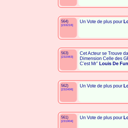
564)
Un Vote de plus pour
L
[233216]
563)
Cet Acteur se Trouve d
[232463]
Dimension Celle des G
C'est Mr"
Louis De Fu
562)
Un Vote de plus pour
L
[232406]
561)
Un Vote de plus pour
L
[231904]