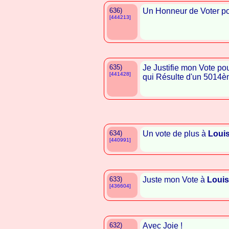
636)
Un Honneur de Voter p
[444213]
635)
Je Justifie mon Vote po
[441428]
qui Résulte d'un 5014è
634)
Un vote de plus à
Loui
[440991]
633)
Juste mon Vote à
Louis
[436604]
632)
Avec Joie !