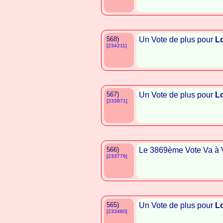
568)
Un Vote de plus pour
L
[234211]
567)
Un Vote de plus pour
L
[233871]
566)
Le 3869ème Vote Va à
[233776]
565)
Un Vote de plus pour
L
[233480]