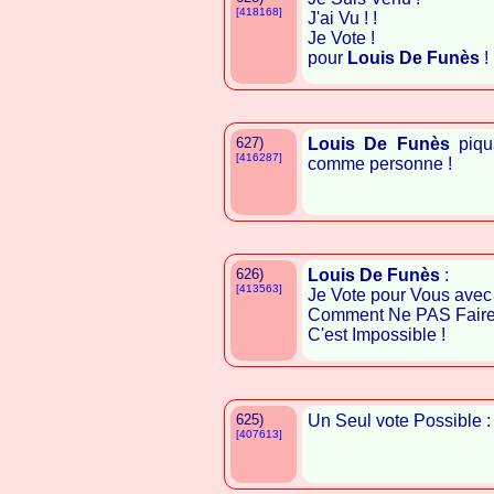
[418168]
J'ai Vu ! !
Je Vote !
pour
Louis De Funès
! 
627)
Louis De Funès
piqua
[416287]
comme personne !
626)
Louis De Funès
:
[413563]
Je Vote pour Vous avec 
Comment Ne PAS Faire Au
C'est Impossible !
625)
Un Seul vote Possible :
[407613]