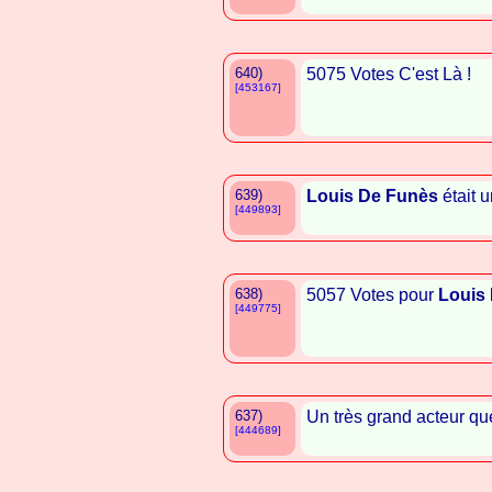
640)
5075 Votes C'est Là !
[453167]
639)
Louis De Funès
était u
[449893]
638)
5057 Votes pour
Louis
[449775]
637)
Un très grand acteur qu
[444689]