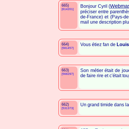
665)
Webmas
Bonjour Cyril (
[614201]
préciser entre parenthè
de-France) et (Pays-de-
mail une description p
664)
Vous étiez fan de
Louis
[581457]
663)
Son métier était de jou
[568297]
de faire rire et c'était t
662)
Un grand timide dans la v
[531373]