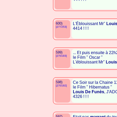
600)
L'Éblouissant Mr"
Loui
[277253]
4414 ! ! !
599)
... Et puis ensuite à 22h
[270193]
le Film " Oscar "
L'éblouissant Mr"
Louis
598)
Ce Soir sur la Chaine 1
[270192]
le Film " Hibernatus "
Louis De Funès
, J'ADO
4326 ! ! !
597)
Etait pas
marrant
du tou