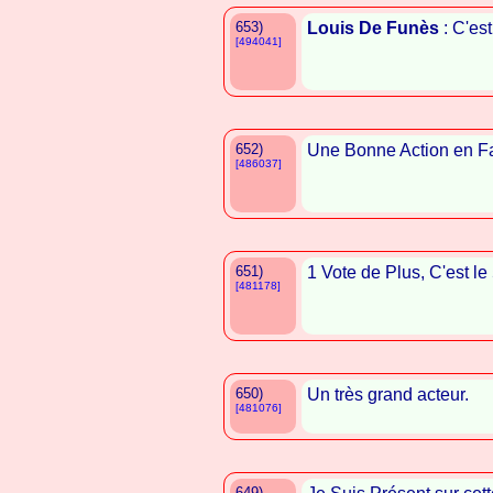
653)
Louis De Funès
: C'est
[494041]
652)
Une Bonne Action en F
[486037]
651)
1 Vote de Plus, C'est le
[481178]
650)
Un très grand acteur.
[481076]
649)