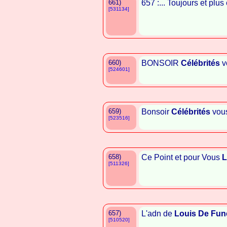
661)
657 :... Toujours et plu
[531134]
660)
BONSOIR
Célébrités
v
[524601]
659)
Bonsoir
Célébrités
vous
[523516]
658)
Ce Point et pour Vous
L
[511326]
657)
L'adn de
Louis De Fun
[510520]