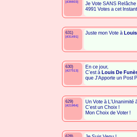
[436603]
Je Vote SANS Relâche
4991 Votes a cet Instant ! !
631)
Juste mon Vote à
Louis
[431491]
630)
En ce jour,
[427513]
C'est à
Louis De Funè
que J'Apporte un Post Pos
629)
Un Vote à L'Unanimité 
[421964]
C'est un Choix !
Mon Choix de Voter !
628)
Je Suis Venu !