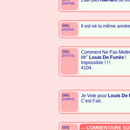
[263798]
596)
Il est né la même anné
[261162]
595)
Comment Ne Pas Mettr
[257152]
Mr"
Louis De Funès
!
Impossible ! ! !
4104.
594)
Je Vote pour
Louis De
[249652]
C'est Fait.
593)
--- COMMENTAIRE SUP