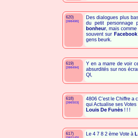
620)
Des dialogues plus bas
[398496]
du petit personnage p
bonheur
, mais comme d
souvent sur
Facebook
gens beurk.
619)
Y en a marre de voir c
[398494]
absurdités sur nos écran
QI,
618)
4806 C'est le Chiffre a
[396503]
qui Actualise ses Votes 
Louis De Funès
! ! !
617)
Le 4 7 8 2 ème Vote à
L
[392145]