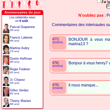
J'ai l
Anniversaires du jour
N'oubliez pas
: P
Les célébrités nées
un
8 août
:
Commentaires des internautes s
Pascal Duquenne
(56 ans)
Francis Lalanne
677)
BONJOUR à vous mar
(68 ans)
[659505]
marina13 ?
Martine Aubry
(76 ans)
Dustin Hoffman
(89 ans)
676)
Bonjour à vous henry7 
[659504]
Roger Federer
(45 ans)
Jc Chasez
(50 ans)
675)
Il nous manque...
[659489]
Gilles Verdez
(62 ans)
Thierry Mariani
(68 ans)