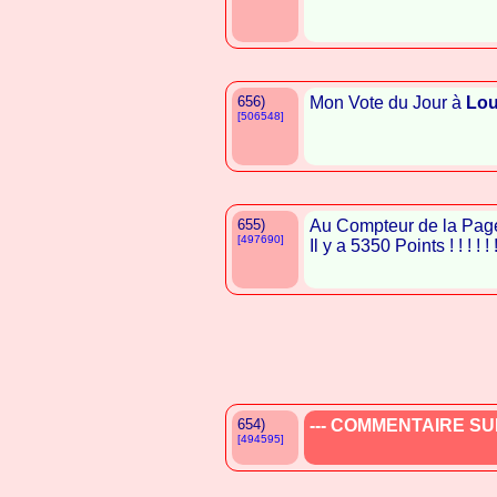
656)
Mon Vote du Jour à
Lou
[506548]
655)
Au Compteur de la Pag
[497690]
Il y a 5350 Points ! ! ! ! ! 
654)
--- COMMENTAIRE SUP
[494595]