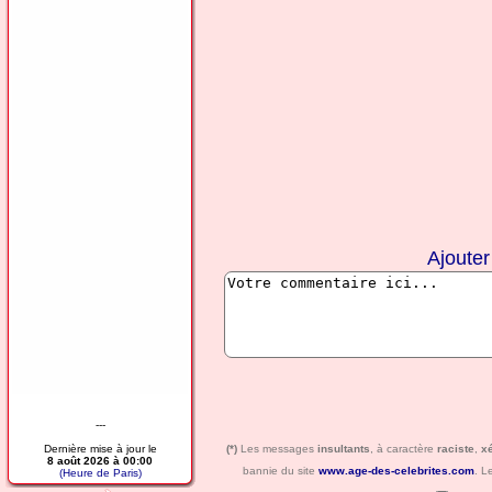
Ajoute
---
Dernière mise à jour le
(*)
Les messages
insultants
, à caractère
raciste
,
x
8 août 2026 à 00:00
bannie du site
www.age-des-celebrites.com
. L
(Heure de Paris)