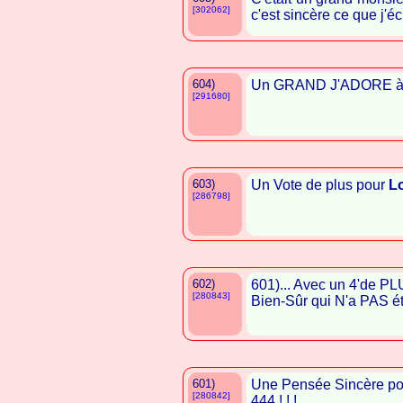
[302062]
c'est sincère ce que j'éc
604)
Un GRAND J'ADORE 
[291680]
603)
Un Vote de plus pour
L
[286798]
602)
601)... Avec un 4'de P
[280843]
Bien-Sûr qui N'a PAS é
601)
Une Pensée Sincère po
[280842]
444 ! ! !