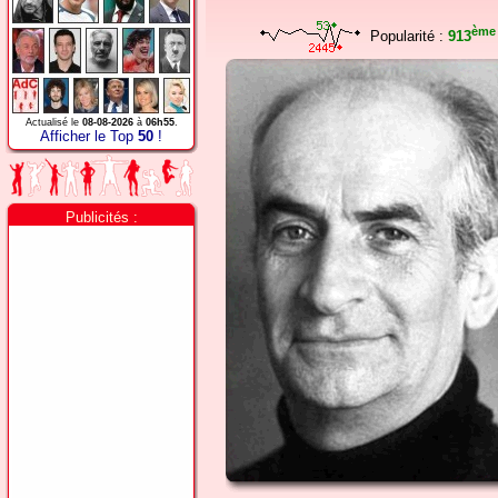
ème
Popularité :
913
Actualisé le
08-08-2026
à
06h55
.
Afficher le Top
50
!
Publicités :