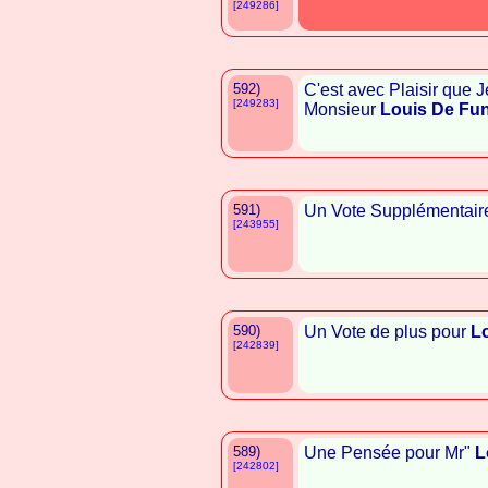
[249286]
592)
C'est avec Plaisir que J
[249283]
Monsieur
Louis De Fu
591)
Un Vote Supplémentair
[243955]
590)
Un Vote de plus pour
L
[242839]
589)
Une Pensée pour Mr"
L
[242802]