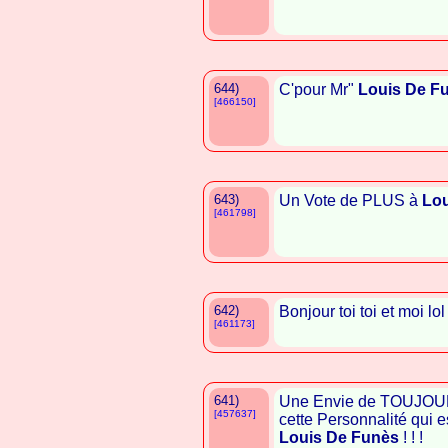
644)
C'pour Mr"
Louis De F
[466150]
643)
Un Vote de PLUS à
Lou
[461798]
642)
Bonjour toi toi et moi lol
[461173]
641)
Une Envie de TOUJOUR
[457637]
cette Personnalité qui e
Louis De Funès
! ! !