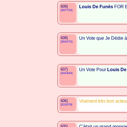
609)
Louis De Funès
FOR Eve
[367720]
608)
Un Vote que Je Dédie 
[364372]
607)
Un Vote Pour
Louis De
[341844]
606)
Vraiment très bon acteur
[311676]
605)
C'était un grand monsi