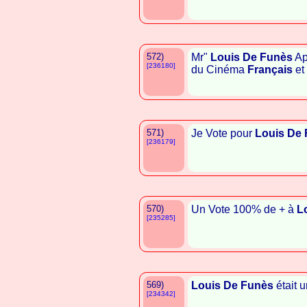
572)
Mr"
Louis De Funès
Ap
[236180]
du Cinéma
Français
et
571)
Je Vote pour
Louis De
[236179]
570)
Un Vote 100% de + à
L
[235285]
569)
Louis De Funès
était 
[234342]