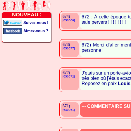
NOUVEAU :
674)
672 : À cette époque t
[650606]
sale pervers ! ! ! ! ! ! ! !
Suivez-nous !
Aimez-vous ?
673)
672) Merci d'aller ment
[650577]
personne !
672)
J'étais sur un porte-avi
[650572]
très bien où j'étais exa
Reposez en paix
Louis
671)
--- COMMENTAIRE SUP
[640061]