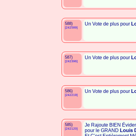
588)
Un Vote de plus pour
L
[242589]
587)
Un Vote de plus pour
L
[242396]
586)
Un Vote de plus pour
L
[242219]
585)
Je Rajoute BIEN Évid
[242120]
pour le GRAND
Louis 
Et C'est Entièrement Mér