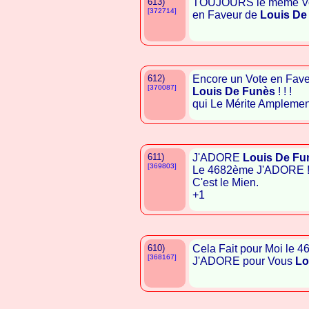
613)
TOUJOURS le même Vot
[372714]
en Faveur de
Louis De
612)
Encore un Vote en Faveu
[370087]
Louis De Funès
! ! !
qui Le Mérite Amplement ! 
611)
J'ADORE
Louis De Fu
[369803]
Le 4682ème J'ADORE 
C'est le Mien.
+1
610)
Cela Fait pour Moi le 
[368167]
J'ADORE pour Vous
Lo