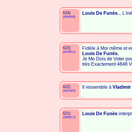
624)
Louis De Funès
... L'i
[406958]
623)
Fidèle à Moi même et e
[403851]
Louis De Funès
,
Je Me Dois de Voter pou
très Exactement 4848 V
622)
Il ressemble à
Vladimi
[402305]
621)
Louis De Funès
interp
[398817]