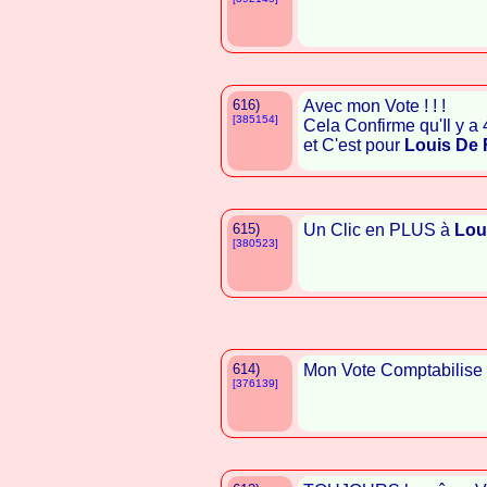
616)
Avec mon Vote ! ! !
[385154]
Cela Confirme qu'Il y a
et C'est pour
Louis De
615)
Un Clic en PLUS à
Lou
[380523]
614)
Mon Vote Comptabilis
[376139]