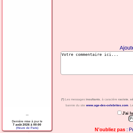
Ajout
(*)
Les messages
insultants
, à caractère
raciste
,
x
bannie du site
www.age-des-celebrites.com
. L
J'ai l
---
Dernière mise à jour le
7 août 2026 à 00:00
(Heure de Paris)
N'oubliez pas
: P