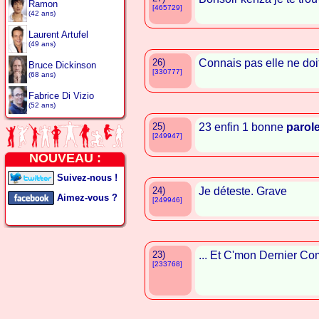
Ramon
[465729]
(42 ans)
Laurent Artufel
(49 ans)
26)
Connais pas elle ne do
Bruce Dickinson
[330777]
(68 ans)
Fabrice Di Vizio
(52 ans)
25)
23 enfin 1 bonne
parol
[249947]
NOUVEAU :
Suivez-nous !
24)
Je déteste. Grave
Aimez-vous ?
[249946]
23)
... Et C'mon Dernier Co
[233768]