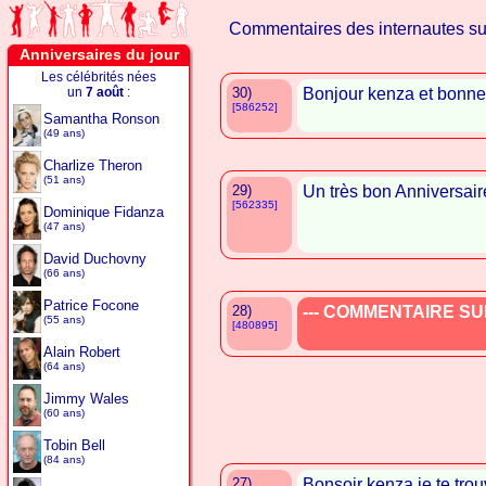
Commentaires des internautes s
Anniversaires du jour
Les célébrités nées
un
7 août
:
30)
Bonjour kenza et bonne 
[586252]
Samantha Ronson
(49 ans)
Charlize Theron
(51 ans)
29)
Un très bon Anniversai
[562335]
Dominique Fidanza
(47 ans)
David Duchovny
(66 ans)
Patrice Focone
28)
--- COMMENTAIRE SUP
(55 ans)
[480895]
Alain Robert
(64 ans)
Jimmy Wales
(60 ans)
Tobin Bell
(84 ans)
27)
Bonsoir kenza je te trou