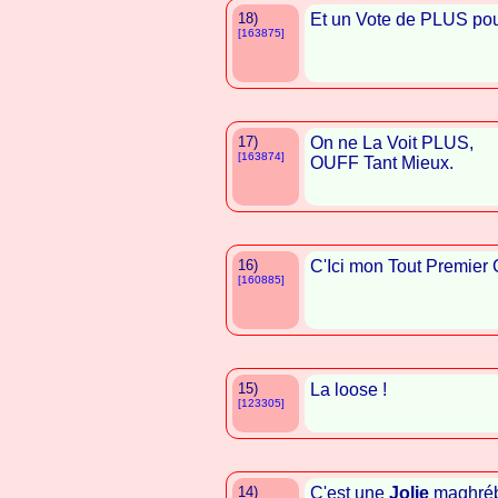
18)
Et un Vote de PLUS po
[163875]
17)
On ne La Voit PLUS,
[163874]
OUFF Tant Mieux.
16)
C'Ici mon Tout Premier
[160885]
15)
La loose !
[123305]
14)
C'est une
Jolie
maghréb