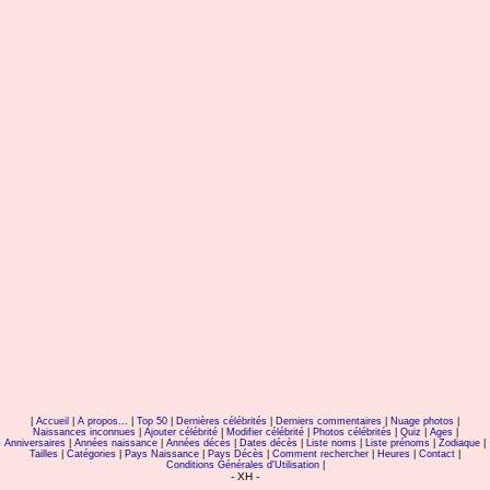
|
Accueil
|
A propos...
|
Top 50
|
Dernières célébrités
|
Derniers commentaires
|
Nuage photos
|
Naissances inconnues
|
Ajouter célébrité
|
Modifier célébrité
|
Photos célébrités
|
Quiz
|
Ages
|
Anniversaires
|
Années naissance
|
Années décès
|
Dates décès
|
Liste noms
|
Liste prénoms
|
Zodiaque
|
Tailles
|
Catégories
|
Pays Naissance
|
Pays Décès
|
Comment rechercher
|
Heures
|
Contact
|
Conditions Générales d'Utilisation
|
- XH -