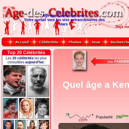
Mot du jour :
Age-des-Celebrites.com :
Votre portail vers les vies extraordinaires des
stars !
Déjà m
Top 20 Célébrités
Les
20 célébrités
les plus
FANNIN
consultées
aujourd'hui
:
Elle
Quel âge a Ken
ème
Popularité :
296