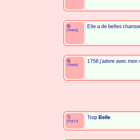
9)
Elle a de belles chanso
[79463]
8)
1758 j'adore avec mon v
[79462]
7)
Trop
Belle
[75217]