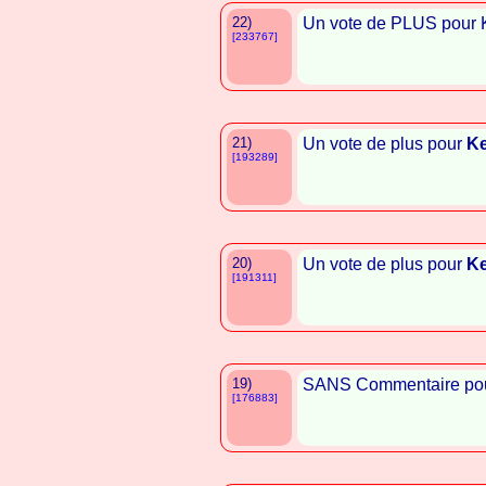
22)
Un vote de PLUS pour K
[233767]
21)
Un vote de plus pour
Ke
[193289]
20)
Un vote de plus pour
Ke
[191311]
19)
SANS Commentaire pou
[176883]