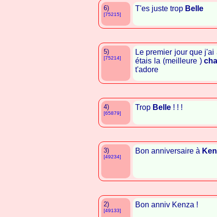
6)
T'es juste trop
Belle
[75215]
5)
Le premier jour que j'ai 
[75214]
étais la (meilleure )
ch
t'adore
4)
Trop
Belle
! ! !
[65879]
3)
Bon anniversaire à
Ken
[49234]
2)
Bon anniv Kenza !
[49133]