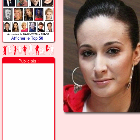
Actualisé le
07-08-2026
à
01h30
.
Afficher le Top
50
!
Publicités :