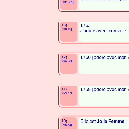
[101061]
13)
1763
[98619]
J'adore avec mon vote !
12)
1760 j'adore avec mon v
[84228]
11)
1759 j'adore avec mon v
[82057]
10)
Elle est
Jolie
Femme
!
[79464]