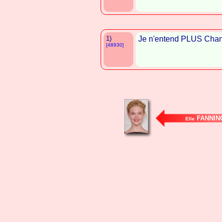
1)
Je n'entend PLUS Cha
[48930]
FANNIN
Elle