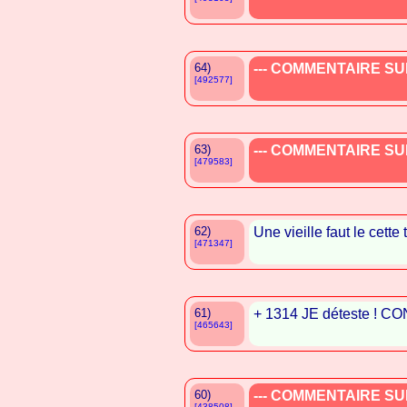
64)
--- COMMENTAIRE SUP
[492577]
63)
--- COMMENTAIRE SUP
[479583]
62)
Une vieille faut le cette 
[471347]
61)
+ 1314 JE déteste ! CO
[465643]
60)
--- COMMENTAIRE SUP
[438508]