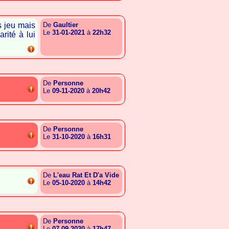
rs jeu mais
De
Gaultier
Le
31-01-2021
à
22h32
rité à lui
{A.S.G.G.I.G.A.R.A.E.B.C}
De
Personne
Le
09-11-2020
à
20h42
{A.A.B.G.T.T.A.S.E.G.L.G}
De
Personne
Le
31-10-2020
à
16h31
{G.C.S.A.E.T.E.G.S.G.G.L}
De
L'eau Rat Et D'a Vide
Le
05-10-2020
à
14h42
{G.T.B.G.B.R.G.I.C.A.G.T}
De
Personne
Le
07-09-2020
à
17h47