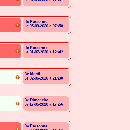
{G.C.S.A.E.T.E.G.S.G.G.T}
De
Personne
Le
05-09-2020
à
07h50
{A.A.B.G.T.T.A.S.E.G.C.T}
De
Personne
Le
01-07-2020
à
12h42
{G.T.B.G.B.R.G.I.C.A.G.T}
De
Mardi
Le
02-06-2020
à
21h30
{G.C.S.A.E.T.E.G.S.G.G.T}
De
Dimanche
Le
17-05-2020
à
17h56
{G.C.S.A.E.T.E.G.S.G.G.T}
De
Personne