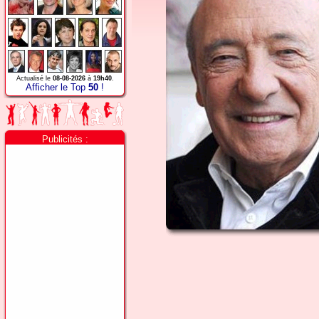
Actualisé le
08-08-2026
à
19h40
.
Afficher le Top
50
!
Publicités :