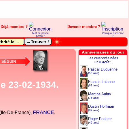
Déjà membre ?
Devenir membre ?
Mot de passe
Pourquoi s'inscrire
perdu ?
?
Anniversaires du jour
Les célébrités nées
SÉGUIN
e
un
8 août
:
Pascal Duquenne
(56 ans)
e 23-02-1934.
Francis Lalanne
(68 ans)
Martine Aubry
(76 ans)
Dustin Hoffman
(89 ans)
FRANCE
(Île-De-France),
.
Roger Federer
(45 ans)