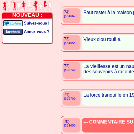
74)
Faut rester à la maison
NOUVEAU :
[554667]
Suivez-nous !
Aimez-vous ?
73)
Vieux clou rouillé.
[554655]
72)
La vieillesse est un nau
[528740]
des souvenirs à raconter
71)
La force tranquille en 
[525700]
70)
--- COMMENTAIRE SUP
[523656]