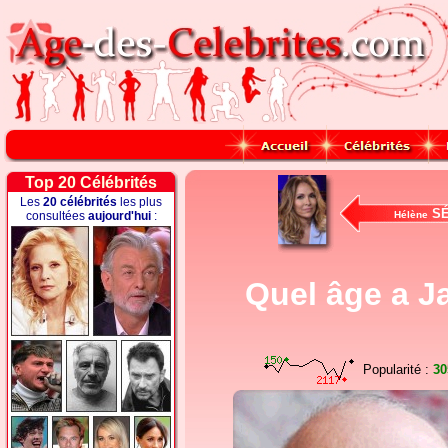
Top 20 Célébrités
Les
20 célébrités
les plus
SÉ
consultées
aujourd'hui
:
Hélène
Quel âge a J
Popularité :
30