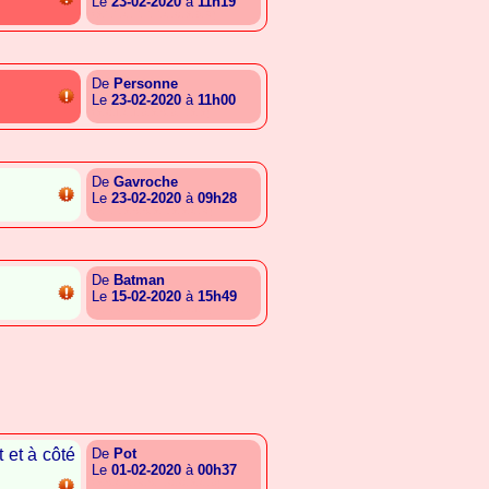
Le
23-02-2020
à
11h19
{A.T.T.G.E.E.E.G.C.A.B.R}
De
Personne
Le
23-02-2020
à
11h00
{A.C.I.G.I.B.A.S.B.E.A.A}
De
Gavroche
Le
23-02-2020
à
09h28
{A.T.L.A.S.S.A.L.A.A.G.R}
De
Batman
Le
15-02-2020
à
15h49
{A.T.R.E.E.E.G.R.T.A.I.E}
t et à côté
De
Pot
Le
01-02-2020
à
00h37
{A.S.G.G.R.S.E.C.C.A.G.B}