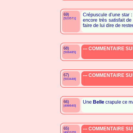
69)
Crépuscule d'une star : 
[523571]
encore très satisfait d
faire de lui dire de rest
68)
--- COMMENTAIRE SUP
[506485]
67)
--- COMMENTAIRE SUP
[503448]
66)
Une
Belle
crapule ce m
[498640]
65)
--- COMMENTAIRE SUP
[493105]