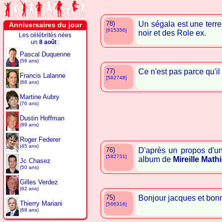
78)
Un ségala est une terre 
Anniversaires du jour
[615356]
noir et des Role ex.
Les célébrités nées
un
8 août
:
Pascal Duquenne
(56 ans)
77)
Ce n'est pas parce qu'il
Francis Lalanne
[582748]
(68 ans)
Martine Aubry
(76 ans)
Dustin Hoffman
(89 ans)
Roger Federer
(45 ans)
76)
D'après un propos d'u
[582731]
album de
Mireille Math
Jc Chasez
(50 ans)
Gilles Verdez
(62 ans)
75)
Bonjour jacques et bon
Thierry Mariani
[566316]
(68 ans)