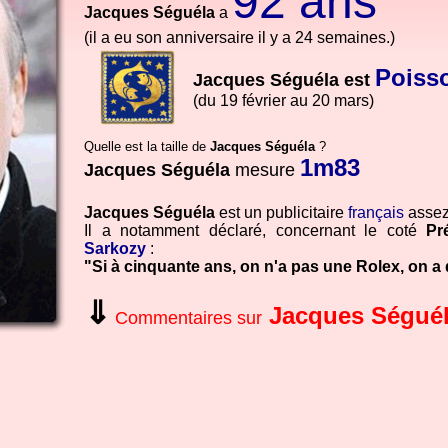
92 ans
Jacques Séguéla
a
(il a eu son anniversaire il y a 24 semaines.)
Poiss
Jacques Séguéla est
(du 19 février au 20 mars)
Quelle est la taille de
Jacques Séguéla
?
1m83
Jacques Séguéla
mesure
Jacques Séguéla
est un publicitaire
français
assez
Il a notamment déclaré, concernant le coté
Pr
Sarkozy
:
"Si à cinquante ans, on n'a pas une Rolex, on a
⇓
Jacques Ségué
Commentaires sur