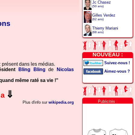
Jc Chasez
(50 ans)
Gilles Verdez
(62 ans)
ons
Thierry Mariani
(68 ans)
NOUVEAU :
Suivez-nous !
 présent dans les médias.
ésident
Bling Bling
de
Nicolas
Aimez-vous ?
 quand même raté sa vie !"
⇓
la
Publicités :
Plus d'info sur
wikipedia.org