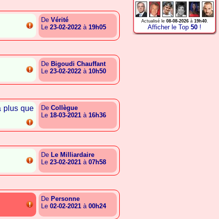
De
Vérité
Actualisé le
08-08-2026
à
19h40
.
Le
23-02-2022
à
19h05
Afficher le Top
50
!
{A.I.T.E.E.L.A.A.E.A.L.I}
De
Bigoudi Chauffant
Le
23-02-2022
à
10h50
{A.L.B.A.C.L.A.G.G.G.R.B}
'a plus que
De
Collègue
Le
18-03-2021
à
16h36
{A.S.G.G.I.G.A.R.A.E.B.C}
De
Le Milliardaire
Le
23-02-2021
à
07h58
{A.T.T.G.C.I.A.S.A.G.E.L}
De
Personne
Le
02-02-2021
à
00h24
{A.L.B.G.B.E.G.T.G.A.S.A}