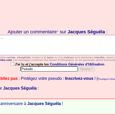
Ajouter un commentaire
*
sur
Jacques Séguéla
:
actère
raciste
,
xénophobe
, incitant à la
haine
ou à la
violence
sont strictement
interdits
, seront
rites.com
. Les messages contenant des fautes d'orthographe ou de grammaire seront éventuell
J'ai lu et j'accepte les
Conditions Générales d'Utilisation
.
bliez pas
: Protégez votre pseudo :
Inscrivez-vous
! (
Pourquoi s'insc
ur
Jacques Séguéla
:
 anniversaire à
Jacques Séguéla
!