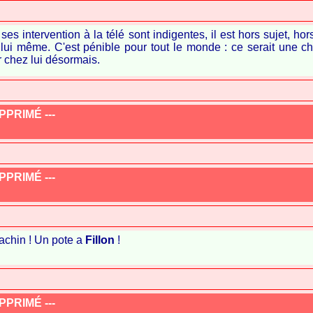
ses intervention à la télé sont indigentes, il est hors sujet, ho
e lui même. C'est pénible pour tout le monde : ce serait une cha
er chez lui désormais.
PRIMÉ ---
PRIMÉ ---
achin ! Un pote a
Fillon
!
PRIMÉ ---