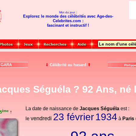
Mot du jour :
Explorez le monde des célébrités avec Age-des-
Celebrites.com :
fascinant et instructif !
GARA
⇓
Célébrité au hasard
⇑
Philipp
acques Séguéla ? 92 Ans, né l
La date de naissance de
Jacques Séguéla
est :
ème
↑
5
23 février
1934
vendredi
le
à
Paris