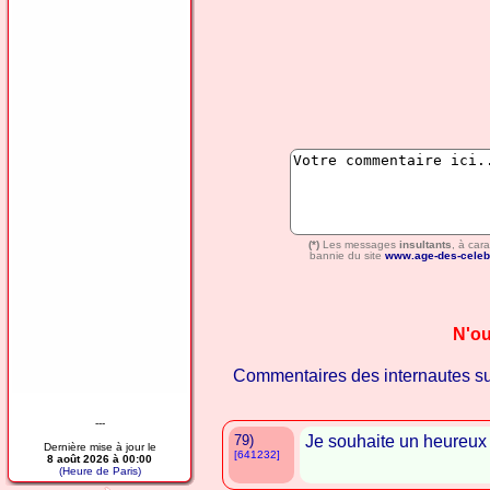
(*)
Les messages
insultants
, à car
bannie du site
www.age-des-celeb
N'ou
Commentaires des internautes s
---
79)
Je souhaite un heureux
Dernière mise à jour le
[641232]
8 août 2026 à 00:00
(Heure de Paris)