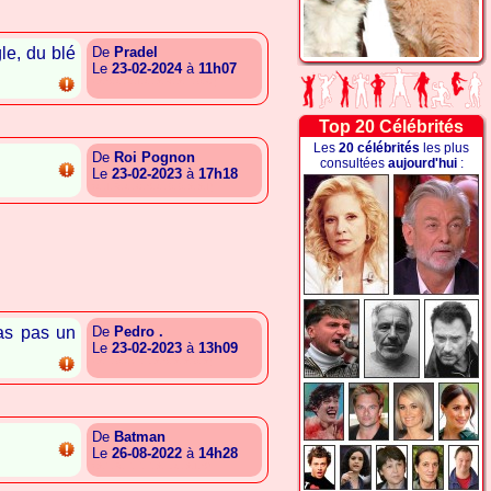
gle, du blé
De
Pradel
Le
23-02-2024
à
11h07
{A.S.G.G.I.G.A.R.A.E.B.C}
Top 20 Célébrités
Les
20 célébrités
les plus
De
Roi Pognon
consultées
aujourd'hui
:
Le
23-02-2023
à
17h18
{G.I.R.G.C.S.G.B.B.A.A.I}
'as pas un
De
Pedro .
Le
23-02-2023
à
13h09
{A.T.B.G.T.L.A.S.A.A.B.A}
De
Batman
Le
26-08-2022
à
14h28
{A.T.R.E.E.E.A.L.G.A.I.S}