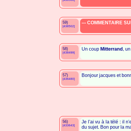
59)
--- COMMENTAIRE SUP
[438502]
58)
Un coup
Mitterrand
, u
[438499]
57)
Bonjour jacques et bon
[436480]
56)
Je l'ai vu à la télé : il 
[433643]
du sujet. Bon pour la ma