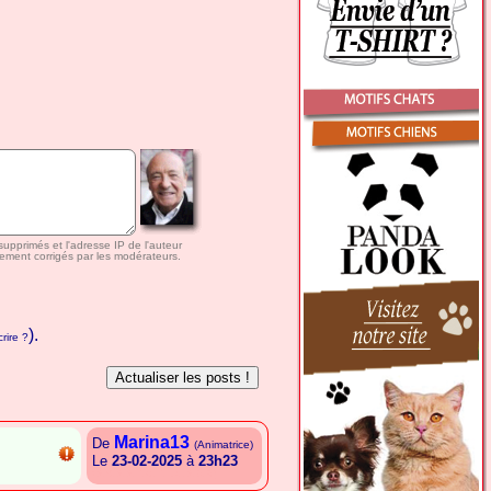
 supprimés et l'adresse IP de l'auteur
ement corrigés par les modérateurs.
).
rire ?
Marina13
De
(Animatrice)
Le
23-02-2025
à
23h23
{A.S.A.A.E.C.E.L.G.A.B.R}