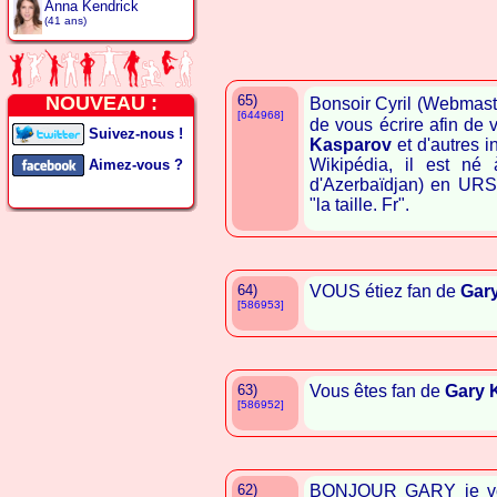
Anna Kendrick
(41 ans)
NOUVEAU :
65)
Bonsoir Cyril (Webmaste
[644968]
de vous écrire afin de
Suivez-nous !
Kasparov
et d'autres i
Wikipédia, il est n
Aimez-vous ?
d'Azerbaïdjan) en URS
"la taille. Fr".
64)
VOUS étiez fan de
Gar
[586953]
63)
Vous êtes fan de
Gary 
[586952]
62)
BONJOUR GARY je vous