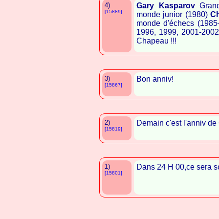
4)
Gary Kasparov
Grand 
[15889]
monde junior (1980)
C
monde d'échecs (1985
1996, 1999, 2001-200
Chapeau !!!
3)
Bon anniv!
[15867]
2)
Demain c'est l'anniv de
[15819]
1)
Dans 24 H 00,ce sera s
[15801]