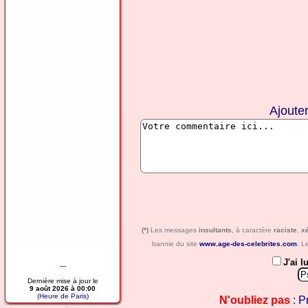
Ajoute
(*)
Les messages
insultants
, à caractère
raciste
,
x
bannie du site
www.age-des-celebrites.com
. L
J'ai l
---
Dernière mise à jour le
9 août 2026 à 00:00
(Heure de Paris)
N'oubliez pas
: P