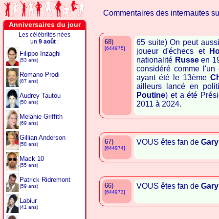
Commentaires des internautes s
Anniversaires du jour
Les célébrités nées
un
9 août
:
68)
65 suite) On peut auss
[644975]
joueur d'échecs et
H
Filippo Inzaghi
nationalité
Russe
en 199
(53 ans)
considéré comme l'un d
Romano Prodi
ayant été le 13ème
C
(87 ans)
ailleurs lancé en pol
Poutine
) et a été Pré
Audrey Tautou
(50 ans)
2011 à 2024.
Melanie Griffith
(69 ans)
Gillian Anderson
67)
VOUS êtes fan de
Gary
(58 ans)
[644974]
Mack 10
(55 ans)
Patrick Ridremont
66)
VOUS êtes fan de
Gary
(59 ans)
[644973]
Labiur
(41 ans)