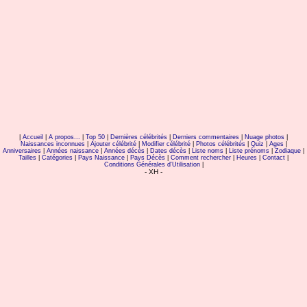
|
Accueil
|
A propos...
|
Top 50
|
Dernières célébrités
|
Derniers commentaires
|
Nuage photos
|
Naissances inconnues
|
Ajouter célébrité
|
Modifier célébrité
|
Photos célébrités
|
Quiz
|
Ages
|
Anniversaires
|
Années naissance
|
Années décès
|
Dates décès
|
Liste noms
|
Liste prénoms
|
Zodiaque
|
Tailles
|
Catégories
|
Pays Naissance
|
Pays Décès
|
Comment rechercher
|
Heures
|
Contact
|
Conditions Générales d'Utilisation
|
- XH -