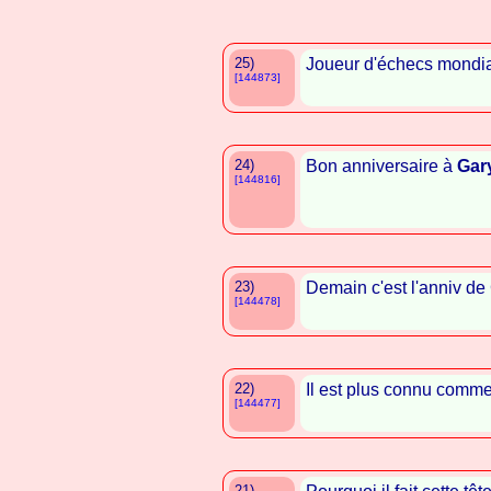
25)
Joueur d'échecs mondi
[144873]
24)
Bon anniversaire à
Gar
[144816]
23)
Demain c'est l'anniv de 
[144478]
22)
Il est plus connu comme
[144477]
21)