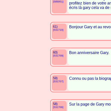
[586951]
profitez bien de votre a
écris là gary cela va de
61)
Bonjour Gary et au revoi
[531710]
60)
Bon anniversaire Gary.
[531709]
59)
Connu ou pas la biogra
[531707]
58)
Sur la page de Gary mon
[531706]