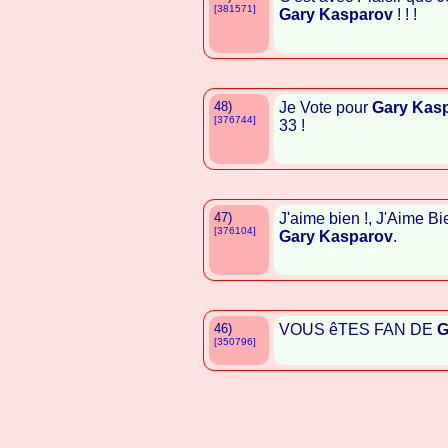
[381571]
Gary Kasparov
! ! !
48)
Je Vote pour
Gary Kas
[376744]
33 !
47)
J'aime bien !, J'Aime Bi
[376104]
Gary Kasparov
.
46)
VOUS êTES FAN DE
G
[350796]