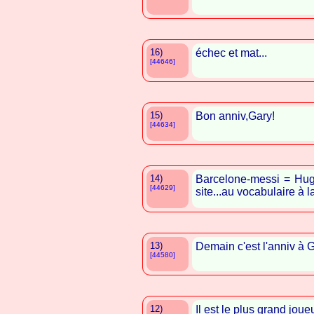
16)
échec et mat...
[44646]
15)
Bon anniv,Gary!
[44634]
14)
Barcelone-messi = Hugo
[44629]
site...au vocabulaire à 
13)
Demain c'est l'anniv à G
[44580]
12)
Il est le plus grand jou