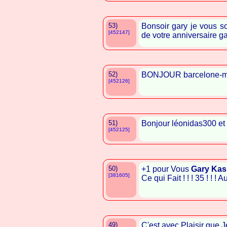
53)
Bonsoir gary je vous so
[452147]
de votre anniversaire g
52)
BONJOUR barcelone-mes
[452126]
51)
Bonjour léonidas300 et
[452125]
50)
+1 pour Vous
Gary Kas
[381605]
Ce qui Fait ! ! ! 35 ! ! !
49)
C'est avec Plaisir que J