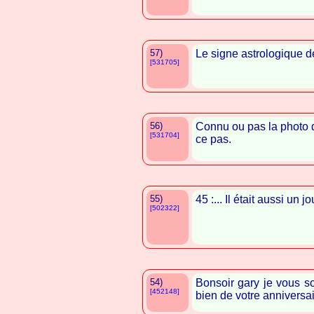
57)
Le signe astrologique d
[531705]
56)
Connu ou pas la photo de
[531704]
ce pas.
55)
45 :... Il était aussi un 
[502322]
54)
Bonsoir gary je vous so
[452148]
bien de votre anniversa