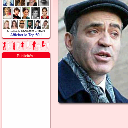
Actualisé le
09-08-2026
à
11h45
.
Afficher le Top
50
!
Publicités :