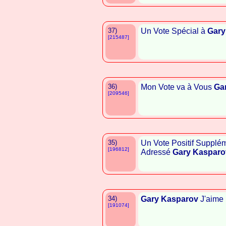
37)
Un Vote Spécial à
Gary
[215487]
36)
Mon Vote va à Vous
Ga
[209546]
35)
Un Vote Positif Supplé
[196812]
Adressé
Gary Kasparo
34)
Gary Kasparov
J'aime 
[191074]