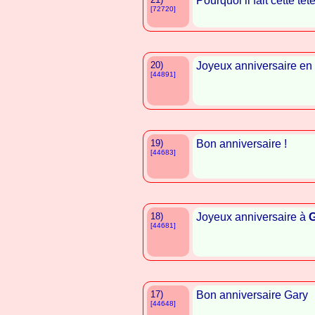
Pourquoi il fait cette têt
[72720]
20)
Joyeux anniversaire en 
[44891]
19)
Bon anniversaire !
[44683]
18)
Joyeux anniversaire à
G
[44681]
17)
Bon anniversaire Gary
[44648]