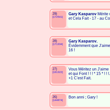
29)
Gary Kasparov
Mérite 
[172541]
et Cela Fait - 17 - au C
28)
Gary Kasparov
,
[171334]
Évidemment que J'aime B
16 !
27)
Vous Méritez un J'aime
[161322]
et qui Font ! ! ! * 15 * ! ! !.
+1 C'est Fait.
26)
Bon anni ; Gary !
[144874]