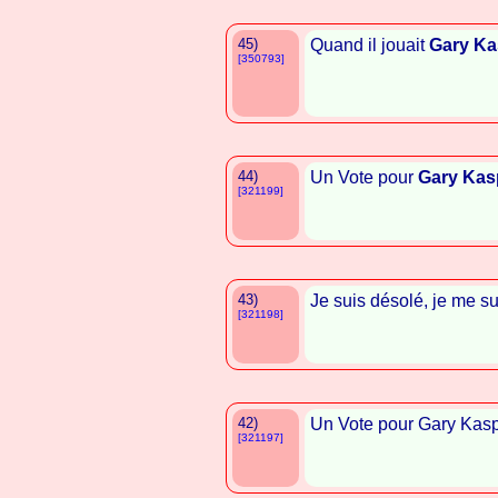
45)
Quand il jouait
Gary Ka
[350793]
44)
Un Vote pour
Gary Kas
[321199]
43)
Je suis désolé, je me su
[321198]
42)
Un Vote pour Gary Kasp
[321197]