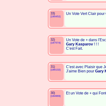
33)
Un Vote Vert Clair pour
[190452]
32)
Un Vote de + dans l'Esc
[187574]
Gary Kasparov
! ! !
C'est Fait.
31)
C'est avec Plaisir que J
[186132]
J'aime Bien pour
Gary 
30)
Et un Vote de + qui Font
[184969]