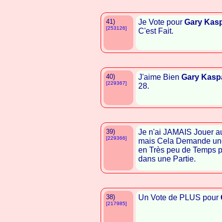
41)
Je Vote pour
Gary Kas
[253126]
C'est Fait.
40)
J'aime Bien
Gary Kasp
[229367]
28.
39)
Je n'ai JAMAIS Jouer a
[229366]
mais Cela Demande u
en Très peu de Temps p
dans une Partie.
38)
Un Vote de PLUS pour
[217985]