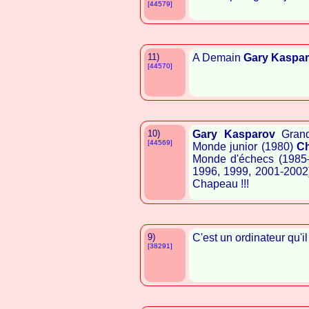
[44579]
11)
A Demain
Gary Kaspa
[44570]
10)
Gary Kasparov
Grand 
[44569]
Monde junior (1980)
C
Monde d'échecs (1985
1996, 1999, 2001-200
Chapeau !!!
9)
C'est un ordinateur qu'i
[38291]