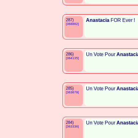
287)
Anastacia
FOR Ever !
[368862]
286)
Un Vote Pour
Anastaci
[364135]
285)
Un Vote Pour
Anastaci
[363679]
284)
Un Vote Pour
Anastaci
[363336]