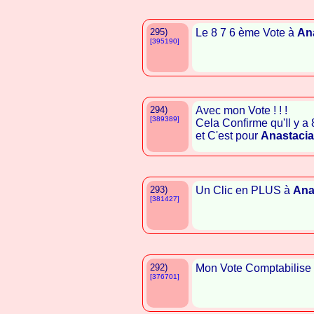
295)
Le 8 7 6 ème Vote à
An
[395190]
294)
Avec mon Vote ! ! !
[389389]
Cela Confirme qu'Il y a
et C'est pour
Anastacia
293)
Un Clic en PLUS à
Ana
[381427]
292)
Mon Vote Comptabilise
[376701]