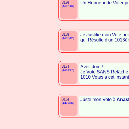
319)
Un Honneur de Voter p
[447599]
318)
Je Justifie mon Vote po
[443042]
qui Résulte d'un 1013è
317)
Avec Joie !
[440197]
Je Vote SANS Relâche
1010 Votes a cet Instant ! !
316)
Juste mon Vote à
Anast
[432786]