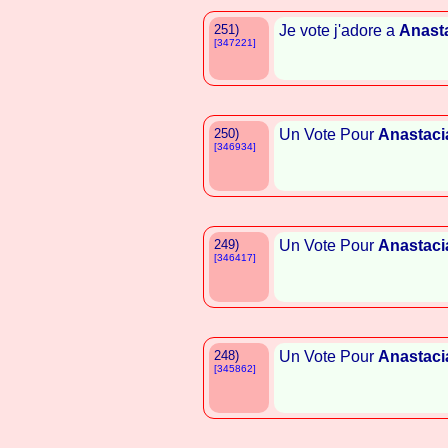
251)
Je vote j'adore a
Anast
[347221]
250)
Un Vote Pour
Anastaci
[346934]
249)
Un Vote Pour
Anastaci
[346417]
248)
Un Vote Pour
Anastaci
[345862]