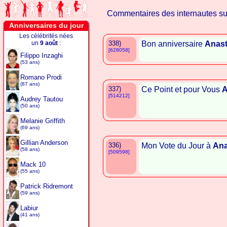
Commentaires des internautes s
Anniversaires du jour
Les célébrités nées
un
9 août
:
338)
Bon anniversaire
Anast
[628058]
Filippo Inzaghi
(53 ans)
Romano Prodi
(87 ans)
337)
Ce Point et pour Vous
A
[514212]
Audrey Tautou
(50 ans)
Melanie Griffith
(69 ans)
Gillian Anderson
336)
Mon Vote du Jour à
Ana
(58 ans)
[509598]
Mack 10
(55 ans)
Patrick Ridremont
(59 ans)
Labiur
(41 ans)