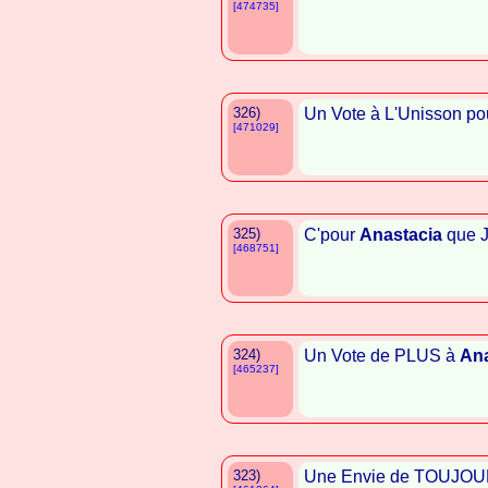
[474735]
326)
Un Vote à L'Unisson p
[471029]
325)
C'pour
Anastacia
que J
[468751]
324)
Un Vote de PLUS à
Ana
[465237]
323)
Une Envie de TOUJOUR