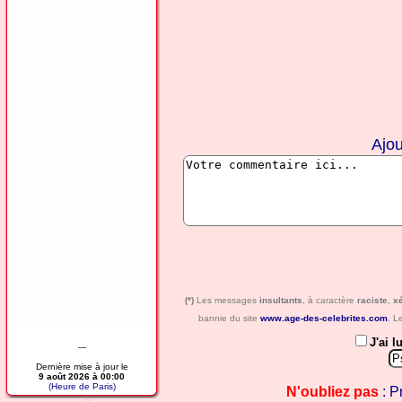
Ajo
(*)
Les messages
insultants
, à caractère
raciste
,
x
bannie du site
www.age-des-celebrites.com
. L
J'ai l
---
Dernière mise à jour le
9 août 2026 à 00:00
(Heure de Paris)
N'oubliez pas
: P