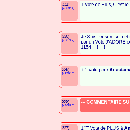
331)
1 Vote de Plus, C'est le
[483914]
330)
Je Suis Présent sur cet
[480799]
par un Vote J'ADORE ce
1154 ! ! ! ! ! !
329)
+ 1 Vote pour
Anastaci
[477818]
328)
--- COMMENTAIRE SUP
[476880]
327)
1""" Vote de PLUS à
An