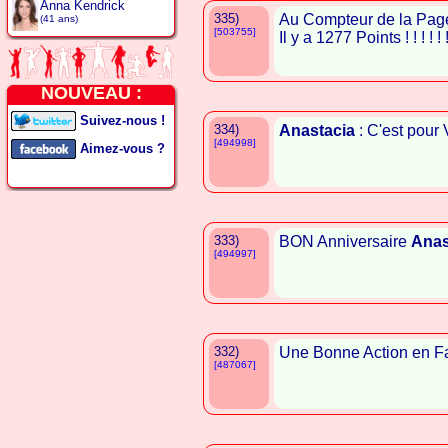
Anna Kendrick
335)
Au Compteur de la Page
(41 ans)
[503755]
Il y a 1277 Points ! ! ! ! ! 
NOUVEAU :
Suivez-nous !
334)
Anastacia
: C'est pour V
[494998]
Aimez-vous ?
333)
BON Anniversaire
Anas
[494997]
332)
Une Bonne Action en F
[487067]