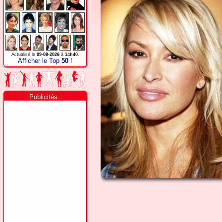
Actualisé le
09-08-2026
à
14h40
.
Afficher le Top
50
!
Publicités :