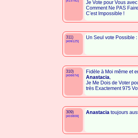
[415782]
Je Vote pour Vous avec 
Comment Ne PAS Faire Au
C'est Impossible !
311)
Un Seul vote Possible 
[409125]
310)
Fidèle à Moi même et e
[406674]
Anastacia
,
Je Me Dois de Voter pou
très Exactement 975 Vo
309)
Anastacia
toujours aus
[403809]