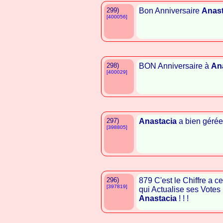
299)
Bon Anniversaire
Anast
[400056]
298)
BON Anniversaire à
An
[400029]
297)
Anastacia
a bien gérée 
[398805]
296)
879 C'est le Chiffre a 
[397819]
qui Actualise ses Votes 
Anastacia
! ! !