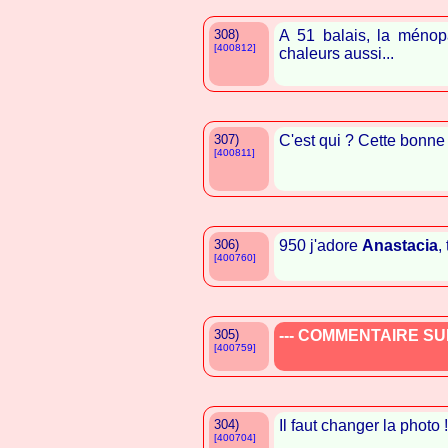
308)
A 51 balais, la ménopa
[400812]
chaleurs aussi...
307)
C'est qui ? Cette bonn
[400811]
306)
950 j'adore
Anastacia
,
[400760]
305)
--- COMMENTAIRE SUP
[400759]
304)
Il faut changer la photo !
[400704]