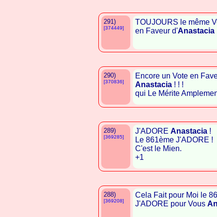
291)
TOUJOURS le même Vot
[374449]
en Faveur d'
Anastacia
!
290)
Encore un Vote en Faveu
[370836]
Anastacia
! ! !
qui Le Mérite Amplement ! 
289)
J'ADORE
Anastacia
!
[369285]
Le 861ème J'ADORE !
C'est le Mien.
+1
288)
Cela Fait pour Moi le 
[369208]
J'ADORE pour Vous
An