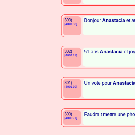
303)
Bonjour
Anastacia
et a
[400133]
302)
51 ans
Anastacia
et jo
[400131]
301)
Un vote pour
Anastaci
[400129]
300)
Faudrait mettre une pho
[400091]