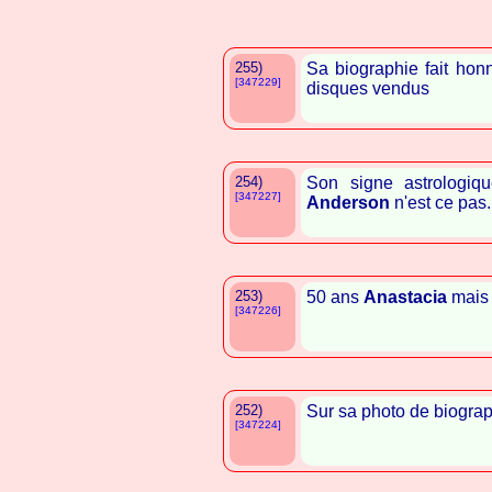
255)
Sa biographie fait hon
[347229]
disques vendus
254)
Son signe astrologi
[347227]
Anderson
n'est ce pas.
253)
50 ans
Anastacia
mais 
[347226]
252)
Sur sa photo de biograp
[347224]