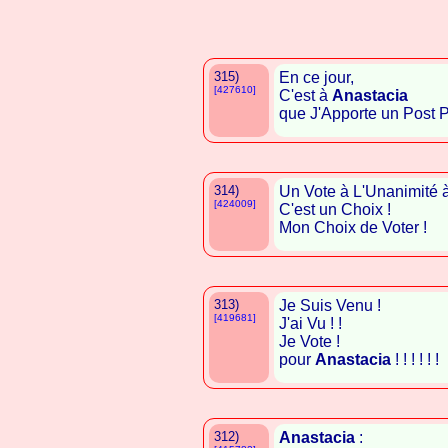
315)
En ce jour,
[427610]
C'est à
Anastacia
que J'Apporte un Post Pos
314)
Un Vote à L'Unanimité 
[424009]
C'est un Choix !
Mon Choix de Voter !
313)
Je Suis Venu !
[419681]
J'ai Vu ! !
Je Vote !
pour
Anastacia
! ! ! ! ! !
312)
Anastacia
: