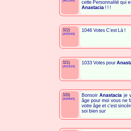
[461264]
cette Personnalité qui e
Anastacia
! ! !
322)
1046 Votes C'est Là !
[455049]
321)
1033 Votes pour
Anast
[451610]
320)
Bonsoir
Anastacia
je v
[449945]
âge pour moi vous ne fa
votre âge et c'est sincè
soi bien sur